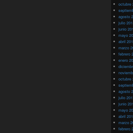
octubre
septiem
agosto 
julio 20
junio 20
mayo 2
abril 20
marzo 2
febrero 
enero 2
diciemb
noviemb
octubre
septiem
agosto 
julio 20
junio 20
mayo 2
abril 20
marzo 2
febrero 