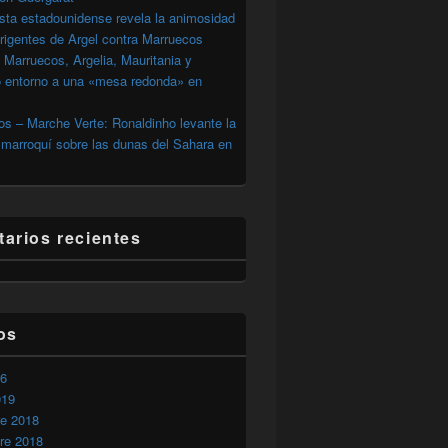
sta estadounidense revela la animosidad
irigentes de Argel contra Marruecos
 Marruecos, Argelia, Mauritania y
o entorno a una «mesa redonda» en
s – Marche Verte: Ronaldinho levante la
marroquí sobre las dunas del Sahara en
arios recientes
os
26
019
re 2018
re 2018