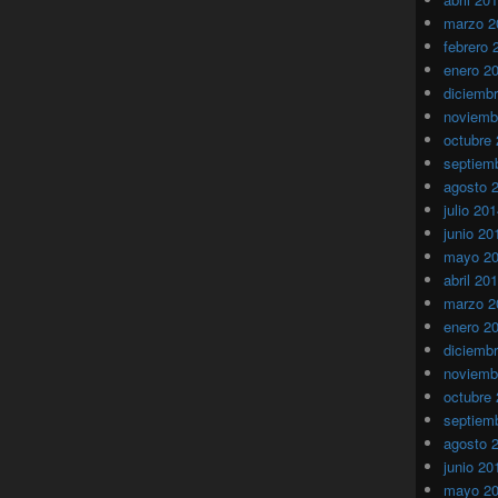
marzo 2
febrero 
enero 2
diciemb
noviemb
octubre
septiem
agosto 
julio 20
junio 20
mayo 2
abril 20
marzo 2
enero 2
diciemb
noviemb
octubre
septiem
agosto 
junio 20
mayo 2