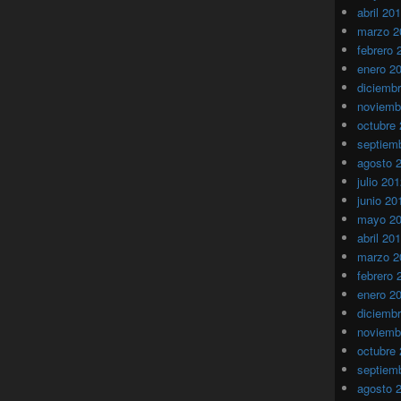
abril 20
marzo 2
febrero 
enero 2
diciemb
noviemb
octubre
septiem
agosto 
julio 20
junio 20
mayo 2
abril 20
marzo 2
febrero 
enero 2
diciemb
noviemb
octubre
septiem
agosto 