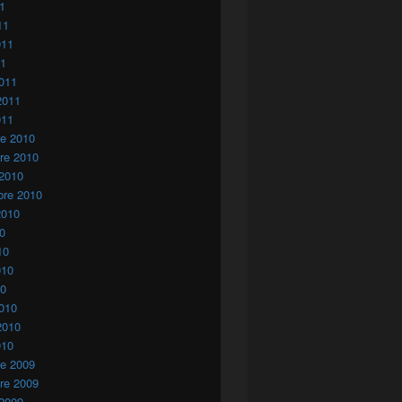
11
11
011
11
011
2011
011
re 2010
re 2010
 2010
bre 2010
2010
10
10
010
10
010
2010
010
re 2009
re 2009
 2009