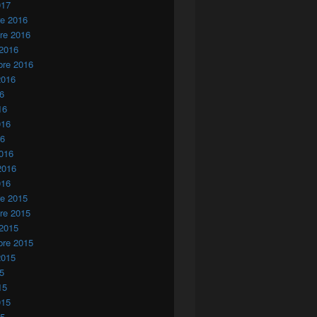
017
re 2016
re 2016
 2016
bre 2016
2016
16
16
016
16
016
2016
016
re 2015
re 2015
 2015
bre 2015
2015
15
15
015
15