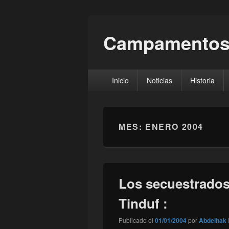
Campamentos
Menú
Inicio
Noticias
Historia
principal
MES:
ENERO 2004
Los secuestrado
Tinduf :
Publicado el
01/01/2004
por
Abdelhak 