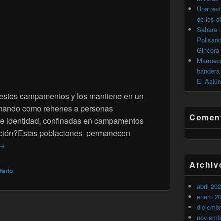
Una revi
de los d
Sahara :
Polisari
Ginebra
Marrueco
bandera 
El Aaiún
o estos campamentos y los mantiene en un
 tomando como rehenes a personas
Coment
e identidad, confinadas en campamentos
ulación?Estas poblaciones permanecen
Los secuestrados de los Campamentos de Tinduf :
→
Archiv
tario
abril 20
enero 2
diciemb
noviemb