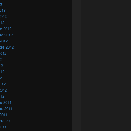
13
013
2013
013
re 2012
re 2012
 2012
bre 2012
2012
12
12
012
12
012
2012
012
re 2011
re 2011
 2011
bre 2011
2011