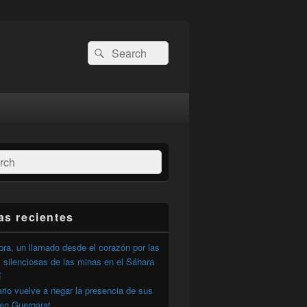
Buscar
Buscar
por:
ar
as recientes
ra, un llamado desde el corazón por las
 silenciosas de las minas en el Sáhara
í
ario vuelve a negar la presencia de sus
 en Guergarat