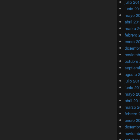
julio 20
junio 20
mayo 2
abril 20
marzo 2
febrero 
enero 2
diciemb
noviemb
octubre
septiem
agosto 
julio 20
junio 20
mayo 2
abril 20
marzo 2
febrero 
enero 2
diciemb
noviemb
octubre