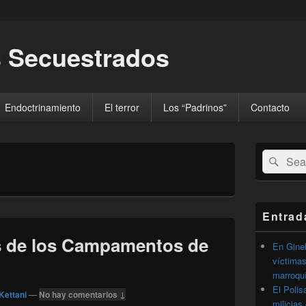
 Secuestrados
Endoctrinamiento
El terror
Los “Padrinos”
Contacto
El
Buscar
Busc
área
por:
de
widget
barra
lateral
Entrad
primaria
s de los Campamentos de
En Gineb
víctimas
marroqu
El Polis
Kettani
—
No hay comentarios ↓
milicias