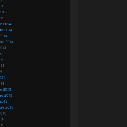
015
2015
015
re 2014
re 2014
 2014
bre 2014
2014
14
14
014
14
014
014
re 2013
re 2013
 2013
bre 2013
2013
13
013