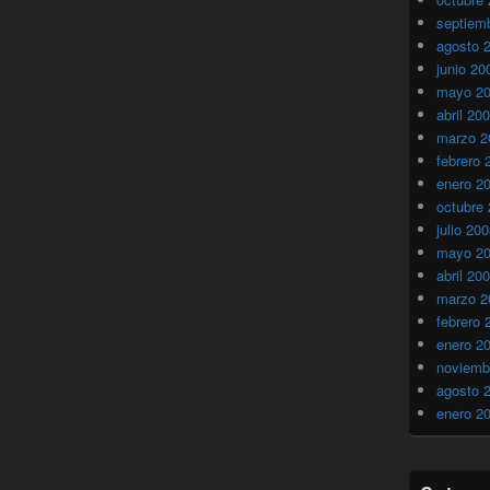
septiem
agosto 
junio 20
mayo 2
abril 20
marzo 2
febrero 
enero 2
octubre
julio 20
mayo 2
abril 20
marzo 2
febrero 
enero 2
noviemb
agosto 
enero 2