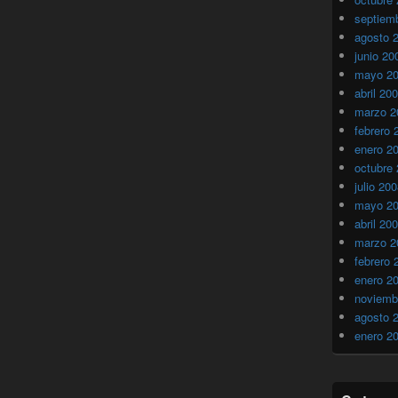
septiem
agosto 
junio 20
mayo 2
abril 20
marzo 2
febrero 
enero 2
octubre
julio 20
mayo 2
abril 20
marzo 2
febrero 
enero 2
noviemb
agosto 
enero 2