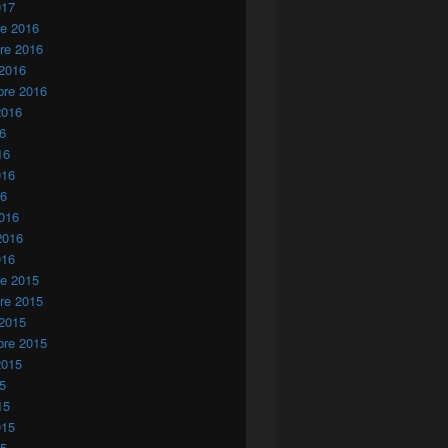
017
re 2016
re 2016
 2016
bre 2016
2016
16
16
016
16
016
2016
016
re 2015
re 2015
 2015
bre 2015
2015
15
15
015
15