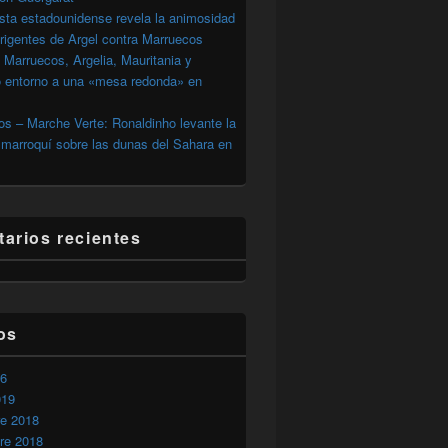
sta estadounidense revela la animosidad
irigentes de Argel contra Marruecos
 Marruecos, Argelia, Mauritania y
o entorno a una «mesa redonda» en
s – Marche Verte: Ronaldinho levante la
marroquí sobre las dunas del Sahara en
arios recientes
os
26
019
neral de la ONU
re 2018
re 2018