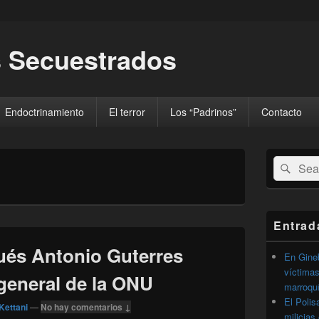
 Secuestrados
Endoctrinamiento
El terror
Los “Padrinos”
Contacto
El
Buscar
Busc
área
por:
de
widget
barra
lateral
Entrad
primaria
gués Antonio Guterres
En Gineb
víctimas
general de la ONU
marroqu
El Polis
Kettani
—
No hay comentarios ↓
milicias