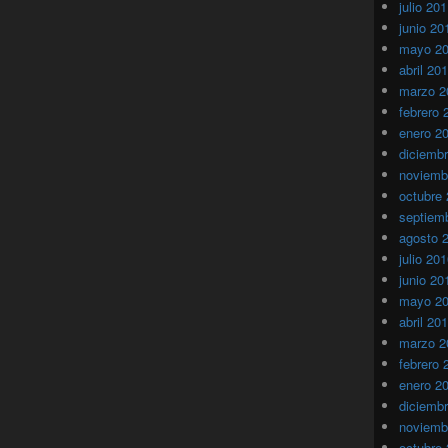
julio 20
junio 20
mayo 2
abril 20
marzo 2
febrero 
enero 2
diciemb
noviemb
octubre
septiem
agosto 
julio 20
junio 20
mayo 2
abril 20
marzo 2
febrero 
enero 2
diciemb
noviemb
octubre