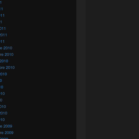
11
11
011
11
011
2011
011
re 2010
re 2010
 2010
bre 2010
2010
10
10
010
10
010
2010
010
re 2009
re 2009
 2009