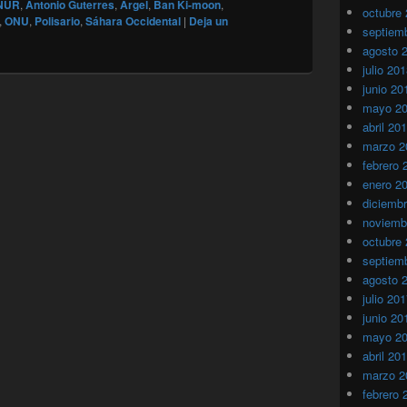
NUR
,
Antonio Guterres
,
Argel
,
Ban Ki-moon
,
octubre
,
ONU
,
Polisario
,
Sáhara Occidental
|
Deja un
septiem
agosto 
julio 20
junio 20
mayo 2
abril 20
marzo 2
febrero 
enero 2
diciemb
noviemb
octubre
septiem
agosto 
julio 20
junio 20
mayo 2
abril 20
marzo 2
febrero 