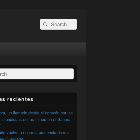
Buscar
Buscar
por:
ar
as recientes
ra, un llamado desde el corazón por las
 silenciosas de las minas en el Sáhara
í
ario vuelve a negar la presencia de sus
 en Guergarat