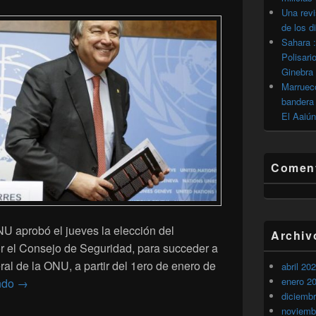
Una revi
de los d
Sahara :
Polisari
Ginebra
Marrueco
bandera 
El Aaiún
Coment
U aprobó el jueves la elección del
Archiv
r el Consejo de Seguridad, para succeder a
al de la ONU, a partir del 1ero de enero de
abril 20
enero 2
Oficial: El portugués Antonio Guterres nuevo secretario ge
ndo
→
diciemb
noviemb