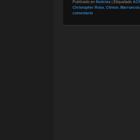
Publicado en
Noticias
|
Etiquetado
AC
Christopher Ross
,
Clinton
,
Marruecos
comentario