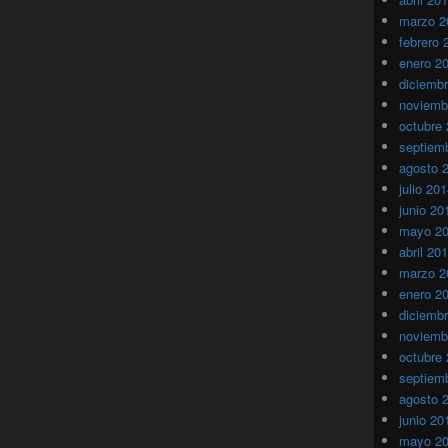
marzo 2
febrero 
enero 2
diciemb
noviemb
octubre
septiem
agosto 
julio 20
junio 20
mayo 2
abril 20
marzo 2
enero 2
diciemb
noviemb
octubre
septiem
agosto 
junio 20
mayo 2