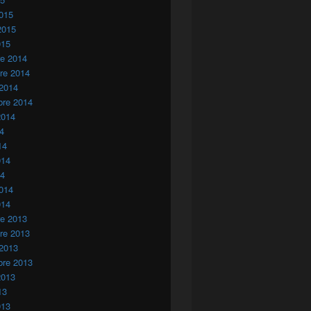
015
2015
015
re 2014
re 2014
 2014
bre 2014
2014
14
14
014
14
014
014
re 2013
re 2013
 2013
bre 2013
2013
13
013