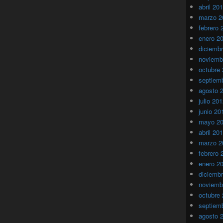
abril 20
marzo 2
febrero 
enero 2
diciemb
noviemb
octubre
septiem
agosto 
julio 20
junio 20
mayo 2
abril 20
marzo 2
febrero 
enero 2
diciemb
noviemb
octubre
septiem
agosto 