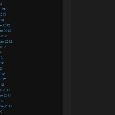
13
013
2013
013
re 2012
re 2012
 2012
bre 2012
2012
12
12
012
12
012
2012
012
re 2011
re 2011
 2011
bre 2011
2011