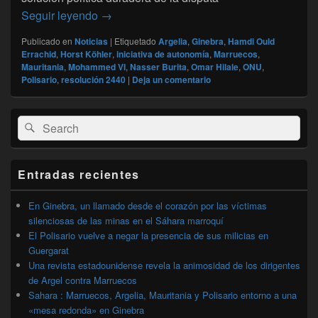
Sahara : Marruecos, Argelia, Mauritania y
Seguir leyendo
→
Publicado en
Noticias
|
Etiquetado
Argelia
,
Ginebra
,
Hamdi Ould
Errachid
,
Horst Köhler
,
iniciativa de autonomía
,
Marruecos
,
Mauritania
,
Mohammed VI
,
Nasser Burita
,
Omar Hilale
,
ONU
,
Polisario
,
resolución 2440
|
Deja un comentario
El
Buscar
Buscar
área
por:
de
widget
barra
Entradas recientes
lateral
primaria
En Ginebra, un llamado desde el corazón por las víctimas
silenciosas de las minas en el Sáhara marroquí
El Polisario vuelve a negar la presencia de sus milicias en
Guergarat
Una revista estadounidense revela la animosidad de los dirigentes
de Argel contra Marruecos
Sahara : Marruecos, Argelia, Mauritania y Polisario entorno a una
«mesa redonda» en Ginebra