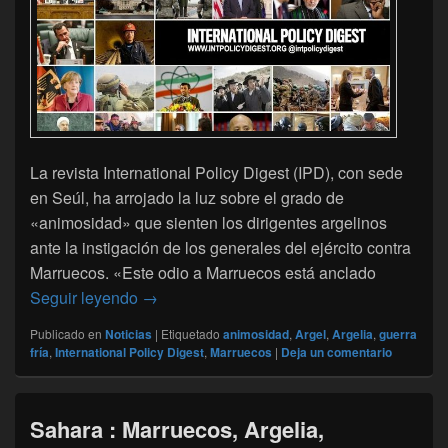
La revista International Policy Digest (IPD), con sede
en Seúl, ha arrojado la luz sobre el grado de
«animosidad» que sienten los dirigentes argelinos
ante la instigación de los generales del ejército contra
Marruecos. «Este odio a Marruecos está anclado
Una revista estadounidense revela la animo
Seguir leyendo
→
Publicado en
Noticias
|
Etiquetado
animosidad
,
Argel
,
Argelia
,
guerra
fría
,
International Policy Digest
,
Marruecos
|
Deja un comentario
Sahara : Marruecos, Argelia,