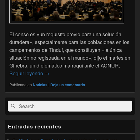
El censo es «un requisito previo para una solución
duradera», especialmente para las poblaciones en los
campamentos de Tinduf, que constituyen «la única
situación no registrada en el mundo», dijo el martes en
Ginebra, un diplomático marroquí ante el ACNUR.
Enésima llamada al ACNUR para el censo 
Seguir leyendo
→
Publicado en
Noticias
|
Deja un comentario
El
Buscar
Buscar
área
por:
de
widget
barra
Entradas recientes
lateral
primaria