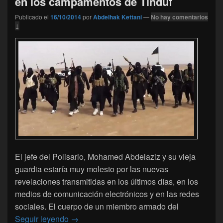
en los campamentos de Tinduf
Publicado el
16/10/2014
por
Abdelhak Kettani
—
No hay comentarios
↓
El jefe del Polisario, Mohamed Abdelaziz y su vieja
guardia estaría muy molesto por las nuevas
revelaciones transmitidas en los últimos días, en los
medios de comunicación electrónicos y en las redes
sociales. El cuerpo de un miembro armado del
Adeptos de Daech (Estado Islàmico) en lo
Seguir leyendo
→