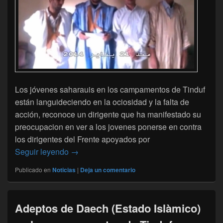
Los jóvenes saharauis en los campamentos de Tinduf
están languideciendo en la ociosidad y la falta de
acción, reconoce un dirigente que ha manifestado su
preocupacion en ver a los jovenes ponerse en contra
los dirigentes del Frente apoyados por
El Polisario confiesa temer el creciente de
Seguir leyendo
→
Publicado en
Noticias
|
Deja un comentario
Adeptos de Daech (Estado Islàmico)