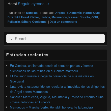
ONU-Sáhara Occidental: Köhler recib
Horst
Seguir leyendo
→
Publicado en
Noticias
|
Etiquetado
Argelia
,
autonomía
,
Hamdi Ould
Errachid
,
Horst Köhler
,
Lisboa
,
Marruecos
,
Nasser Bourita
,
ONU
,
Polisario
,
Sáhara Occidental
|
Deja un comentario
El
Buscar
Buscar
área
por:
de
widget
barra
Entradas recientes
lateral
primaria
En Ginebra, un llamado desde el corazón por las víctimas
silenciosas de las minas en el Sáhara marroquí
El Polisario vuelve a negar la presencia de sus milicias en
Guergarat
Una revista estadounidense revela la animosidad de los dirigentes
de Argel contra Marruecos
Sahara : Marruecos, Argelia, Mauritania y Polisario entorno a una
«mesa redonda» en Ginebra
Marruecos – Marche Verte: Ronaldinho levante la bandera