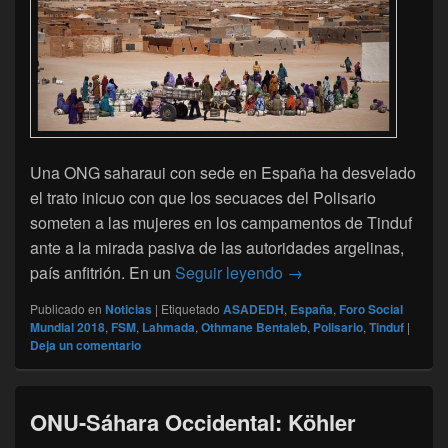
Una ONG saharaui con sede en España ha desvelado
el trato inicuo con que los secuaces del Polisario
someten a las mujeres en los campamentos de Tinduf
ante a la mirada pasiva de las autoridades argelinas,
Una ONG saharaui denu
país anfitrión. En un
Seguir leyendo
→
Publicado en
Noticias
|
Etiquetado
ASADEDH
,
España
,
Foro Social
Mundial 2018
,
FSM
,
Lahmada
,
Othmane Bentaleb
,
Polisario
,
Tinduf
|
Deja un comentario
ONU-Sáhara Occidental: Köhler