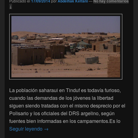
Publicado el
17/09/2014
por
Abdelhak Kettani
—
No hay comentarios
↓
La población saharaui en Tinduf es todavía furioso,
cuando las demandas de los jóvenes la libertad
siguen siendo tratadas con el mismo desprecio por el
Polisario y los oficiales del DRS argelino, según
fuentes bien informadas en los campamentos.Es lo
Tinduf – Argelia: la tensión no baja contra e
Seguir leyendo
→