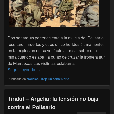
Dos saharauis perteneciente a la milicia del Polisario
resultaron muertos y otros cinco heridos últimamente,
en la explosión de su vehículo al pasar sobre una
mina cuando estaban a punto de cruzar la frontera sur
de Marruecos.Las víctimas estaban a
Un vehículo del Polisario salta por los aire
Seguir leyendo
→
Publicado en
Noticias
|
Deja un comentario
Tinduf – Argelia: la tensión no baja
contra el Polisario