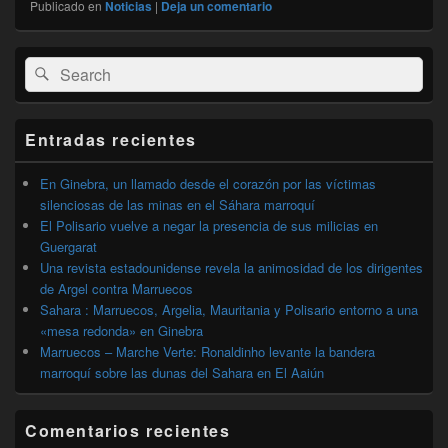
Publicado en
Noticias
|
Deja un comentario
El
Buscar
Buscar
área
por:
de
widget
barra
Entradas recientes
lateral
primaria
En Ginebra, un llamado desde el corazón por las víctimas
silenciosas de las minas en el Sáhara marroquí
El Polisario vuelve a negar la presencia de sus milicias en
Guergarat
Una revista estadounidense revela la animosidad de los dirigentes
de Argel contra Marruecos
Sahara : Marruecos, Argelia, Mauritania y Polisario entorno a una
«mesa redonda» en Ginebra
Marruecos – Marche Verte: Ronaldinho levante la bandera
marroquí sobre las dunas del Sahara en El Aaiún
Comentarios recientes