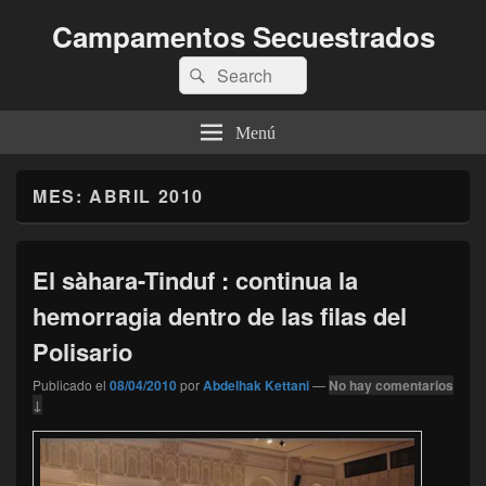
Campamentos Secuestrados
Buscar
Buscar
por:
Menú
MES:
ABRIL 2010
El sàhara-Tinduf : continua la
hemorragia dentro de las filas del
Polisario
Publicado el
08/04/2010
por
Abdelhak Kettani
—
No hay comentarios
↓