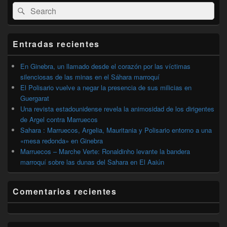
El
Buscar
Buscar
área
por:
de
widget
barra
Entradas recientes
lateral
primaria
En Ginebra, un llamado desde el corazón por las víctimas
silenciosas de las minas en el Sáhara marroquí
El Polisario vuelve a negar la presencia de sus milicias en
Guergarat
Una revista estadounidense revela la animosidad de los dirigentes
de Argel contra Marruecos
Sahara : Marruecos, Argelia, Mauritania y Polisario entorno a una
«mesa redonda» en Ginebra
Marruecos – Marche Verte: Ronaldinho levante la bandera
marroquí sobre las dunas del Sahara en El Aaiún
Comentarios recientes