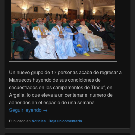
Un nuevo grupo de 17 personas acaba de regresar a
Marruecos huyendo de sus condiciones de
secuestrados en los campamentos de Tinduf, en
Argelia, lo que eleva a un centenar el numero de
adheridos en el espacio de una semana
El sàhara-Tinduf : continua la hemorragia de
Seguir leyendo
→
Publicado en
Noticias
|
Deja un comentario