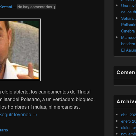
Una revi
Kettani
—
No hay comentarios ↓
de los d
Sahara :
Polisari
Ginebra
Marrueco
bandera 
El Aaiún
Coment
 cielo abierto, los campamentos de Tinduf
ilitar del Polisario, a un verdadero bloqueo.
Archiv
los hombres ni mulas, ni mercancías,
Mustafa Salma milita por una mayor libertad de
Seguir leyendo
→
abril 20
enero 2
diciemb
tario
noviemb