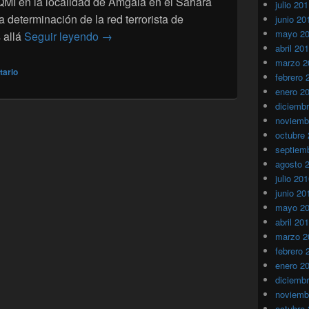
AQMI en la localidad de Amgala en el Sáhara
julio 20
a determinación de la red terrorista de
junio 20
mayo 2
Una santa alianza AQMI-Polisario en el S
 allá
Seguir leyendo
→
abril 20
marzo 2
tario
febrero 
enero 2
diciemb
noviemb
octubre
septiem
agosto 
julio 20
junio 20
mayo 2
abril 20
marzo 2
febrero 
enero 2
diciemb
noviemb
octubre