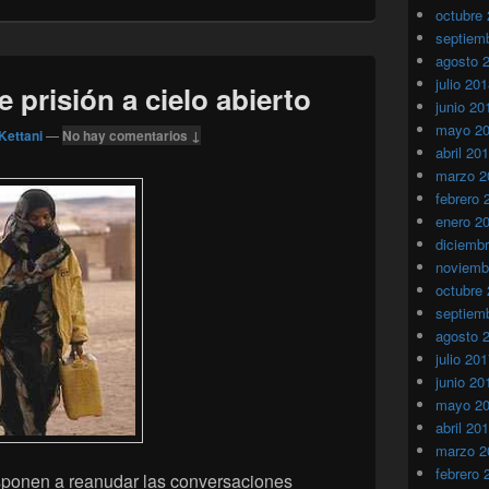
octubre
septiem
agosto 
julio 20
 prisión a cielo abierto
junio 20
mayo 2
Kettani
—
No hay comentarios ↓
abril 20
marzo 2
febrero 
enero 2
diciemb
noviemb
octubre
septiem
agosto 
julio 20
junio 20
mayo 2
abril 20
marzo 2
febrero 
isponen a reanudar las conversaciones