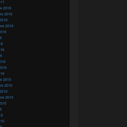
017
re 2016
re 2016
to
 2016
bre 2016
2016
16
16
016
16
016
2016
016
re 2015
re 2015
 2015
bre 2015
2015
15
15
015
15