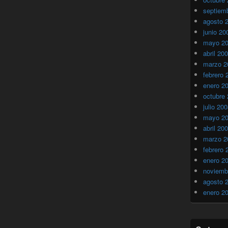
septiem
agosto 
junio 20
mayo 2
abril 20
marzo 2
febrero 
enero 2
octubre
julio 20
mayo 2
abril 20
marzo 2
febrero 
enero 2
noviemb
agosto 
enero 2