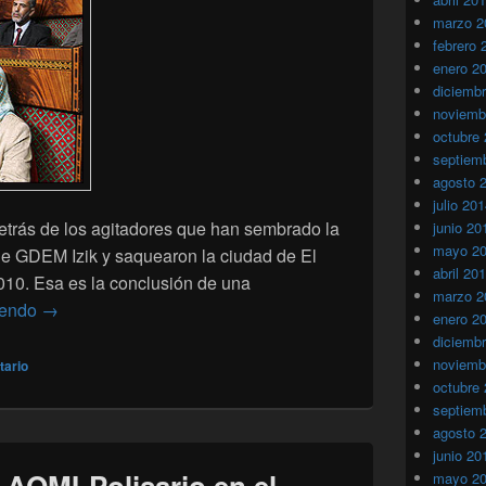
marzo 2
febrero 
enero 2
diciemb
noviemb
octubre
septiem
agosto 
julio 20
etrás de los agitadores que han sembrado la
junio 20
mayo 2
e GDEM Izik y saquearon la ciudad de El
abril 20
010. Esa es la conclusión de una
marzo 2
Una manipulacion demostrada de Argelia y del Polisario 
yendo
→
enero 2
diciemb
noviemb
tario
octubre
septiem
agosto 
junio 20
 AQMI-Polisario en el
mayo 2