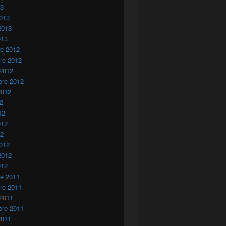
13
013
2013
013
re 2012
re 2012
 2012
bre 2012
2012
12
12
012
12
012
2012
012
re 2011
re 2011
 2011
bre 2011
2011