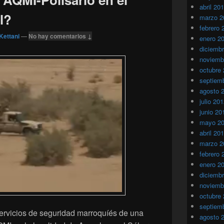
abril 20
l?
marzo 2
febrero 
Kettani
—
No hay comentarios ↓
enero 2
diciemb
noviemb
octubre
septiem
agosto 
julio 20
junio 20
mayo 2
abril 20
marzo 2
febrero 
enero 2
diciemb
noviemb
octubre
septiem
ervicios de seguridad marroquíés de una
agosto 