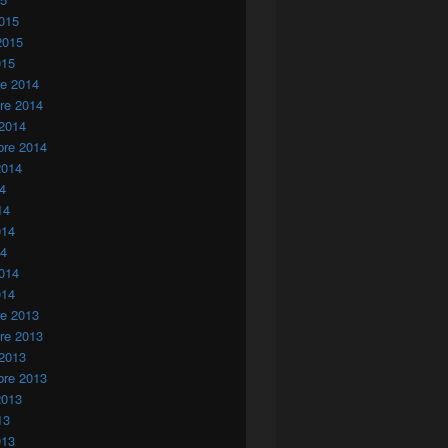
015
2015
015
re 2014
re 2014
 2014
bre 2014
2014
14
14
014
14
014
en los sangrientos acontecimientos del campamento de Gdem Iz
014
re 2013
re 2013
 2013
bre 2013
2013
13
013