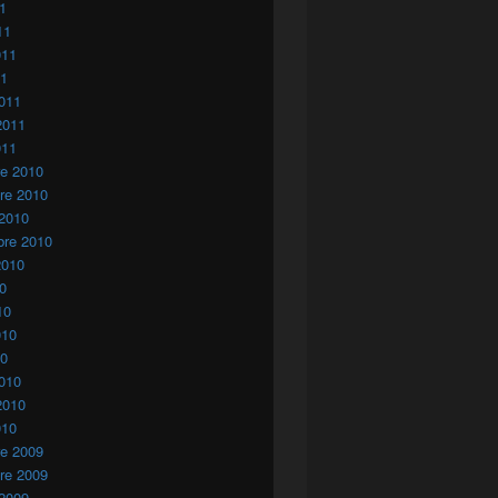
11
11
011
áhara Occidental?
11
011
2011
011
re 2010
re 2010
 2010
bre 2010
2010
10
10
010
10
010
2010
010
re 2009
re 2009
 2009