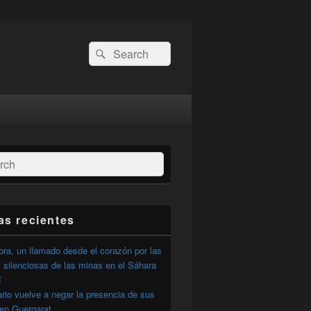
Buscar
Buscar
por:
ar
as recientes
ra, un llamado desde el corazón por las
 silenciosas de las minas en el Sáhara
í
ario vuelve a negar la presencia de sus
 en Guergarat