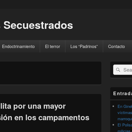
 Secuestrados
Endoctrinamiento
El terror
Los “Padrinos”
Contacto
El
Buscar
Busc
área
por:
de
widget
barra
lateral
Entrad
primaria
lita por una mayor
En Gineb
víctimas
esión en los campamentos
marroqu
El Polis
milicias