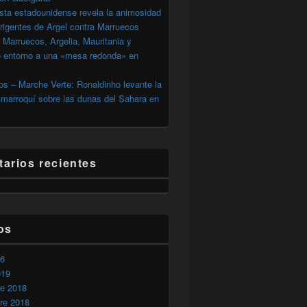
sta estadounidense revela la animosidad
irigentes de Argel contra Marruecos
 Marruecos, Argelia, Mauritania y
o entorno a una «mesa redonda» en
s – Marche Verte: Ronaldinho levante la
marroquí sobre las dunas del Sahara en
arios recientes
os
 expresión en los campamentos de Tinduf
26
019
re 2018
re 2018