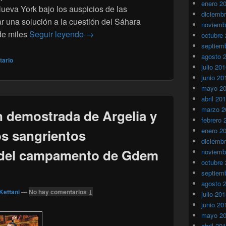
enero 2
ueva York bajo los auspicios de las
diciemb
 una solución a la cuestión del Sáhara
noviemb
Tinduf: 35 años de prisión a cielo abier
de miles
Seguir leyendo
→
octubre
septiem
agosto 
tario
julio 20
junio 20
mayo 2
abril 20
marzo 2
 demostrada de Argelia y
febrero 
enero 2
los sangrientos
diciemb
 del campamento de Gdem
noviemb
octubre
septiem
agosto 
Kettani
—
No hay comentarios ↓
julio 20
junio 20
mayo 2
abril 20