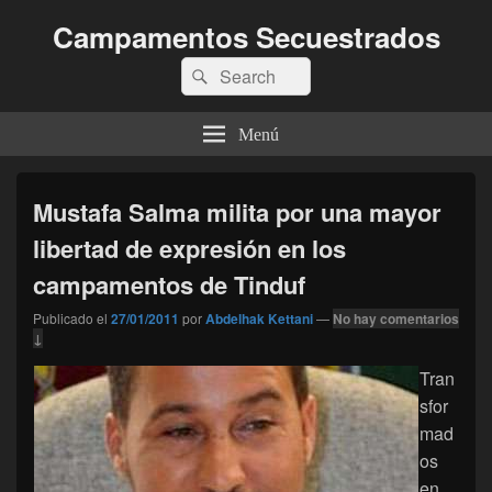
Campamentos Secuestrados
Buscar
Buscar
por:
Menú
Mustafa Salma milita por una mayor
libertad de expresión en los
campamentos de Tinduf
Publicado el
27/01/2011
por
Abdelhak Kettani
—
No hay comentarios
↓
Tran
sfor
mad
os
en