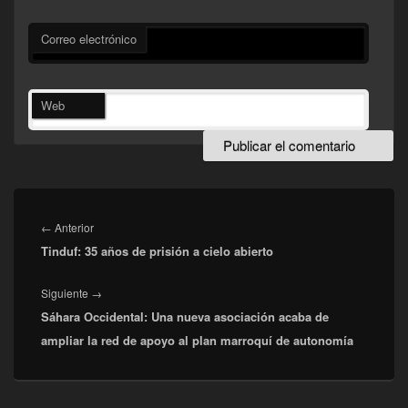
Correo electrónico
Web
Navegación
de
Entrada
←
Anterior
entradas
Tinduf: 35 años de prisión a cielo abierto
anterior:
Entrada
Siguiente
→
Sáhara Occidental: Una nueva asociación acaba de
siguiente:
ampliar la red de apoyo al plan marroquí de autonomía