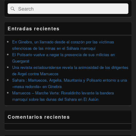
El
Buscar
Buscar
área
por:
de
widget
barra
Entradas recientes
lateral
primaria
En Ginebra, un llamado desde el corazón por las víctimas
silenciosas de las minas en el Sáhara marroquí
El Polisario vuelve a negar la presencia de sus milicias en
Guergarat
Una revista estadounidense revela la animosidad de los dirigentes
de Argel contra Marruecos
Sahara : Marruecos, Argelia, Mauritania y Polisario entorno a una
«mesa redonda» en Ginebra
Marruecos – Marche Verte: Ronaldinho levante la bandera
marroquí sobre las dunas del Sahara en El Aaiún
Comentarios recientes