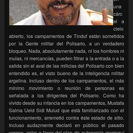
una
cárc
el a
cielo
abierto, los campamentos de Tinduf estàn sometidos
por la Gente militar del Polisario, a un verdadero
bloqueo. Nada, absolutamente nada, ni los hombres ni
mulas, ni mercancías, pueden filtrar a la entrada o a la
salida sin el aval de las milicias del Polisario con bien
entendido es, el visto bueno de la inteligencia militar
argelina. Incluso dentro de los campamentos, el más
mínimo movimiento o reunión de personas es
señalada a los dirigentes del Polisario. Como ha
vivido desde su infancia en los campamentos, Mustafa
Salma Ueld Sidi Mulud que està familiarizado con el
funcionamiento, arremetió contra éste estado de sitio.
Incluso audazmente declaró en público el pasado
verano, estar a favor del plan de autonomía marroquí