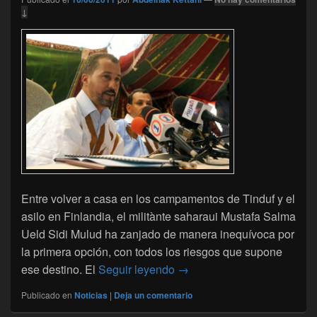
↓
Entre volver a casa en los campamentos de Tinduf y el
asilo en Finlandia, el militànte saharaui Mustafa Salma
Ueld Sidi Mulud ha zanjado de manera inequívoca por
la primera opción, con todos los riesgos que supone
Un disidente del Polisario 
ese destino. El
Seguir leyendo
→
Publicado en
Noticias
|
Deja un comentario