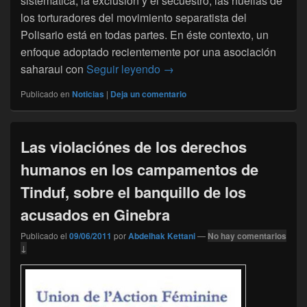
sistemàtica, la exclusión y el secuestro, las huellas de
los torturadores del movimiento separatista del
Polisario está en todas partes. En éste contexto, un
enfoque adoptado recientemente por una asociación
El Gobierno de Canarias desvi
saharaui con
Seguir leyendo
→
Publicado en
Noticias
|
Deja un comentario
Las violaciónes de los derechos
humanos en los campamentos de
Tinduf, sobre el banquillo de los
acusados en Ginebra
Publicado el
09/06/2011
por
Abdelhak Kettani
—
No hay comentarios
↓