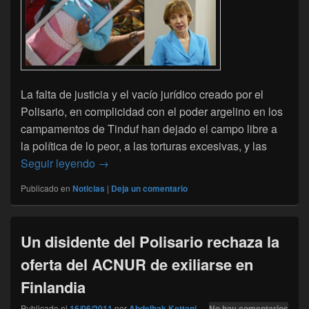
La falta de justicia y el vacío jurídico creado por el
Polisario, en complicidad con el poder argelino en los
campamentos de Tinduf han dejado el campo libre a
la política de lo peor, a las torturas excesivas, y las
El Polisario y su política de lo peor en lo
Seguir leyendo
→
Publicado en
Noticias
|
Deja un comentario
Un disidente del Polisario rechaza la
oferta del ACNUR de exiliarse en
Finlandia
Publicado el
16/06/2011
por
Abdelhak Kettani
—
No hay comentarios