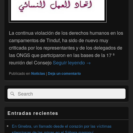
La continua violación de los derechos humanos en los
campamentos de Tinduf, ha sido de nuevo muy
criticada por los representantes y de los delegados de
las ONGS que participaron en las bases de la 17 ª
Las violaciónes de lo
reunión del Consejo
Seguir leyendo
→
Publicado en
Noticias
|
Deja un comentario
El
Buscar
Buscar
área
por:
de
widget
barra
Entradas recientes
lateral
primaria
En Ginebra, un llamado desde el corazón por las víctimas
silenciosas de las minas en el Sáhara marroquí