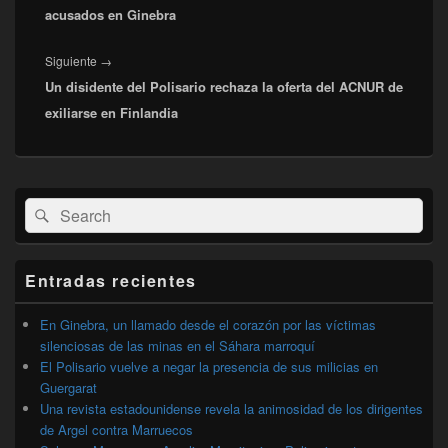
acusados en Ginebra
Entrada
Siguiente
→
Un disidente del Polisario rechaza la oferta del ACNUR de
siguiente:
exiliarse en Finlandia
El
Buscar
Buscar
área
por:
de
widget
barra
Entradas recientes
lateral
primaria
En Ginebra, un llamado desde el corazón por las víctimas
silenciosas de las minas en el Sáhara marroquí
El Polisario vuelve a negar la presencia de sus milicias en
Guergarat
Una revista estadounidense revela la animosidad de los dirigentes
de Argel contra Marruecos