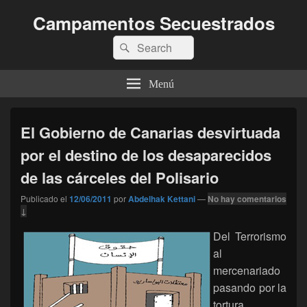
Campamentos Secuestrados
Buscar
Buscar
por:
Menú
El Gobierno de Canarias desvirtuada
por el destino de los desaparecidos
de las cárceles del Polisario
Publicado el
12/06/2011
por
Abdelhak Kettani
—
No hay comentarios
↓
Del Terrorismo
al
mercenariado
pasando por la
tortura