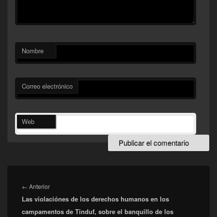
Nombre
Correo electrónico
Web
Navegación
de
Entrada
←
Anterior
entradas
Las violaciónes de los derechos humanos en los
anterior:
campamentos de Tinduf, sobre el banquillo de los