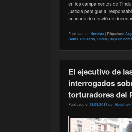
en los campamentos de Tinduf
justicia persigue al responsa
acusado de desvió de decen
Publicado en
Noticias
|
Etiquetado
Arg
Homs
,
Polisario
,
Tinduf
|
Deja un come
El ejecutivo de la
interrogados sobr
torturadores del 
Publicado el
13/09/2017
por
Abdelhak 