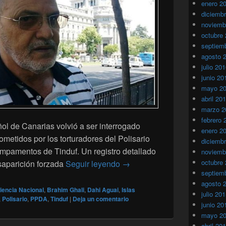
enero 2
diciemb
noviemb
octubre
septiem
agosto 
julio 20
junio 20
mayo 2
abril 20
marzo 2
febrero 
l de Canarias volvió a ser interrogado
enero 2
metidos por los torturadores del Polisario
diciemb
ampamentos de Tinduf. Un registro detallado
noviemb
octubre
El ejecutivo de las Islas Can
esaparición forzada
Seguir leyendo
→
septiem
agosto 
iencia Nacional
,
Brahim Ghali
,
Dahi Aguai
,
Islas
julio 20
,
Polisario
,
PPDA
,
Tinduf
|
Deja un comentario
junio 20
mayo 2
abril 20