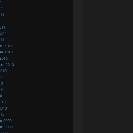
11
11
011
11
011
2011
011
re 2010
re 2010
 2010
bre 2010
2010
10
10
010
10
010
2010
010
re 2009
re 2009
 2009