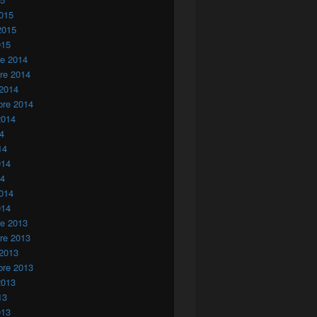
015
2015
015
re 2014
re 2014
 2014
bre 2014
2014
14
14
014
14
014
014
re 2013
re 2013
 2013
bre 2013
2013
13
013