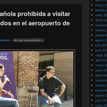
marzo 2
febrero 
ñola prohibida a visitar
enero 2
diciemb
idos en el aeropuerto de
noviemb
octubre
septiem
agosto 
Kettani
—
No hay comentarios ↓
julio 20
junio 20
mayo 2
abril 20
marzo 2
enero 2
diciemb
noviemb
octubre
septiem
agosto 
junio 20
mayo 2