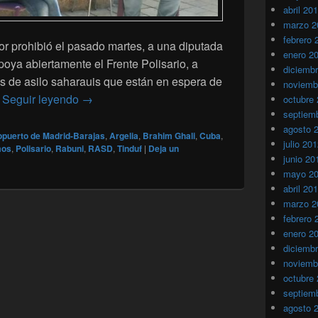
abril 20
marzo 2
febrero 
rior prohibió el pasado martes, a una diputada
enero 2
oya abiertamente el Frente Polisario, a
diciemb
tes de asilo saharauis que están en espera de
noviemb
Una diputada española prohibida a visitar a sa
o
Seguir leyendo
→
octubre
septiem
agosto 
opuerto de Madrid-Barajas
,
Argelia
,
Brahim Ghali
,
Cuba
,
julio 20
mos
,
Polisario
,
Rabuni
,
RASD
,
Tinduf
|
Deja un
junio 20
mayo 2
abril 20
marzo 2
febrero 
enero 2
diciemb
noviemb
octubre
septiem
agosto 