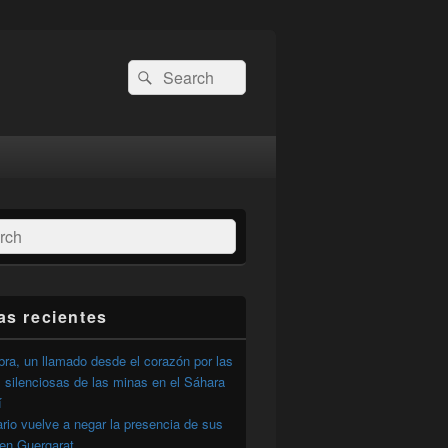
Buscar
Buscar
por:
ar
as recientes
ra, un llamado desde el corazón por las
 silenciosas de las minas en el Sáhara
í
ario vuelve a negar la presencia de sus
 en Guergarat