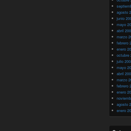
septiem
agosto 
junio 20
mayo 2
abril 20
marzo 2
febrero 
enero 2
octubre
julio 20
mayo 2
abril 20
marzo 2
febrero 
enero 2
noviemb
agosto 
enero 2