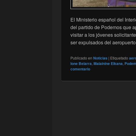
El Ministerio español del Inte
del partido de Podemos que ap
visitar a los jóvenes solicitan
ser expulsados del aeropuert
Publicado en
Noticias
|
Etiquetado
aer
Ione Belarra
,
Malainine Elkana
,
Pode
comentario