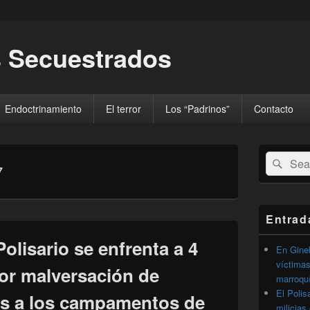
 Secuestrados
Endoctrinamiento
El terror
Los “Padrinos”
Contacto
El
Buscar
Busc
área
7
por:
de
widget
barra
lateral
Entrad
primaria
olisario se enfrenta a 4
En Gineb
víctimas
por malversación de
marroqu
El Polis
s a los campamentos de
milicias