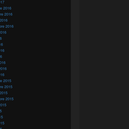
017
re 2016
re 2016
 2016
bre 2016
2016
16
16
016
16
016
2016
016
re 2015
re 2015
 2015
arias interrogados sobre los crímenes de los torturadores del Pol
bre 2015
2015
15
15
015
15