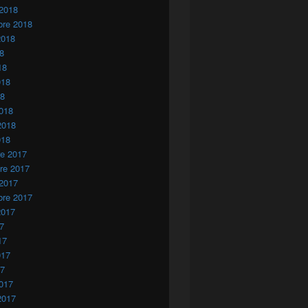
 2018
bre 2018
2018
os de prisión por malversación de fondos destinados a los cam
18
18
018
18
018
2018
018
re 2017
re 2017
 2017
bre 2017
2017
17
17
017
17
017
2017