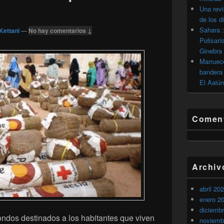
Una revi
de los d
Sahara :
Kettani
—
No hay comentarios ↓
Polisari
Ginebra
Marrueco
bandera 
El Aaiún
Coment
Archiv
abril 20
enero 2
diciemb
ndos destinados a los habitantes que viven
noviemb