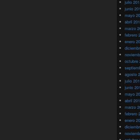
julio 20
junio 20
mayo 2
abril 20
marzo 2
febrero 
enero 2
diciemb
noviemb
octubre
septiem
agosto 
julio 20
junio 20
mayo 2
abril 20
marzo 2
febrero 
enero 2
diciemb
noviemb
octubre