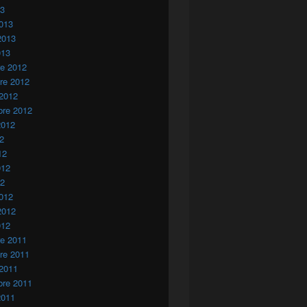
13
013
2013
013
re 2012
re 2012
harauis retenidos en el aeropuerto de Madrid-Barajas
 2012
bre 2012
2012
12
12
012
12
012
2012
012
re 2011
re 2011
 2011
bre 2011
2011