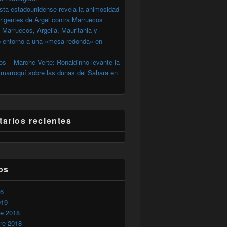
sta estadounidense revela la animosidad
irigentes de Argel contra Marruecos
 Marruecos, Argelia, Mauritania y
o entorno a una «mesa redonda» en
s – Marche Verte: Ronaldinho levante la
marroquí sobre las dunas del Sahara en
arios recientes
os
26
019
re 2018
re 2018