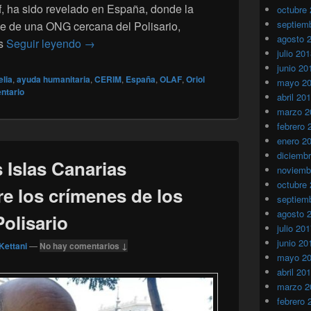
, ha sido revelado en España, donde la
octubre
septiem
ble de una ONG cercana del Polisario,
agosto 
España : Un Pro-Polisario se enfrenta a 4 añ
as
Seguir leyendo
→
julio 20
junio 20
elia
,
ayuda humanitaria
,
CERIM
,
España
,
OLAF
,
Oriol
mayo 2
ntario
abril 20
marzo 2
febrero 
enero 2
diciemb
s Islas Canarias
noviemb
octubre
e los crímenes de los
septiem
agosto 
Polisario
julio 20
junio 20
Kettani
—
No hay comentarios ↓
mayo 2
abril 20
marzo 2
febrero 