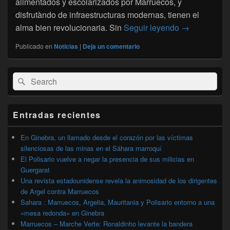
alimentados y escolarizados por Marruecos, y
disfrutàndo de infraestructuras modernas, tienen el
El Sàhara : L
alma bien revolucionaria. Sin
Seguir leyendo
→
Publicado en
Noticias
|
Deja un comentario
El
Buscar
Buscar
área
por:
de
widget
barra
Entradas recientes
lateral
primaria
En Ginebra, un llamado desde el corazón por las víctimas
silenciosas de las minas en el Sáhara marroquí
El Polisario vuelve a negar la presencia de sus milicias en
Guergarat
Una revista estadounidense revela la animosidad de los dirigentes
de Argel contra Marruecos
Sahara : Marruecos, Argelia, Mauritania y Polisario entorno a una
«mesa redonda» en Ginebra
Marruecos – Marche Verte: Ronaldinho levante la bandera