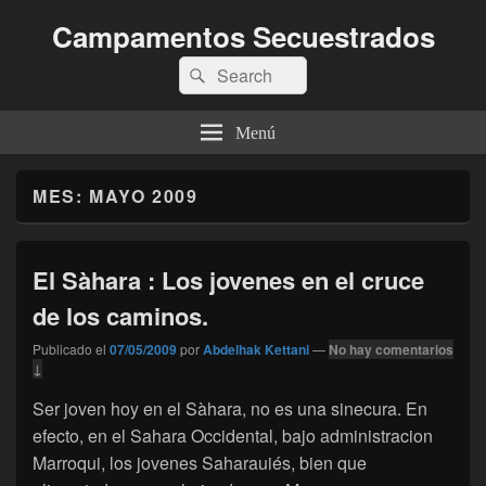
Campamentos Secuestrados
Buscar
Buscar
por:
Menú
MES:
MAYO 2009
El Sàhara : Los jovenes en el cruce
de los caminos.
Publicado el
07/05/2009
por
Abdelhak Kettani
—
No hay comentarios
↓
Ser joven hoy en el Sàhara, no es una sinecura. En
efecto, en el Sahara Occidental, bajo administracion
Marroqui, los jovenes Saharauiés, bien que