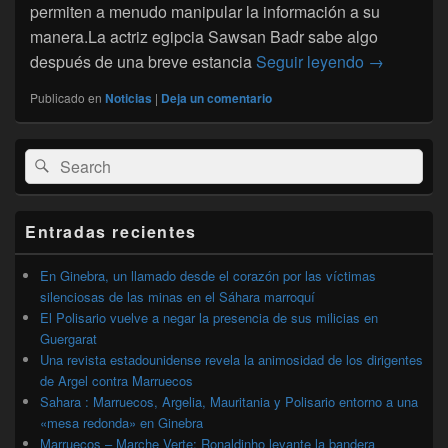
permiten a menudo manipular la información a su
manera.La actriz egipcia Sawsan Badr sabe algo
Actores egi
después de una breve estancia
Seguir leyendo
→
Publicado en
Noticias
|
Deja un comentario
El
Buscar
Buscar
área
por:
de
widget
barra
Entradas recientes
lateral
primaria
En Ginebra, un llamado desde el corazón por las víctimas
silenciosas de las minas en el Sáhara marroquí
El Polisario vuelve a negar la presencia de sus milicias en
Guergarat
Una revista estadounidense revela la animosidad de los dirigentes
de Argel contra Marruecos
Sahara : Marruecos, Argelia, Mauritania y Polisario entorno a una
«mesa redonda» en Ginebra
Marruecos – Marche Verte: Ronaldinho levante la bandera