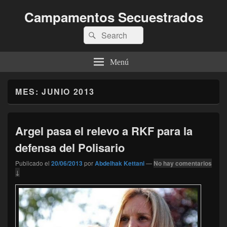
Campamentos Secuestrados
Buscar
Buscar
por:
Menú
MES:
JUNIO 2013
Argel pasa el relevo a RKF para la
defensa del Polisario
Publicado el
20/06/2013
por
Abdelhak Kettani
—
No hay comentarios
↓