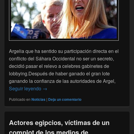
Argelia que ha sentido su participación directa en el
conflicto del Sáhara Occidental no ser un secreto,
decidió pasar el relevo a celebres gabinetes de
lobbying.Después de haber ganado el gran lote
ganando la confianza de las autoridades de Argel,
Argel pasa el relevo a RKF para la defensa 
Seguir leyendo
→
Publicado en
Noticias
|
Deja un comentario
Actores egipcios, víctimas de un
complot de los medios de