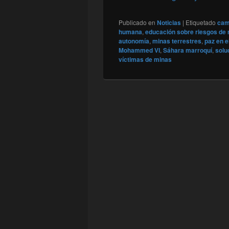
Publicado en
Noticias
|
Etiquetado
cam
humana
,
educación sobre riesgos de
autonomía
,
minas terrestres
,
paz en e
Mohammed VI
,
Sáhara marroquí
,
solu
víctimas de minas