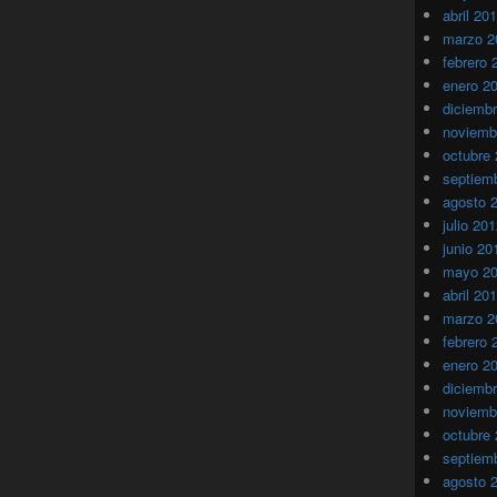
abril 20
marzo 2
febrero 
enero 2
diciemb
noviemb
octubre
septiem
agosto 
julio 20
junio 20
mayo 2
abril 20
marzo 2
febrero 
enero 2
diciemb
noviemb
octubre
septiem
agosto 