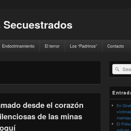
 Secuestrados
Endoctrinamiento
El terror
Los “Padrinos”
Contacto
El
Buscar
Busc
área
por:
de
widget
barra
lateral
Entrad
primaria
lamado desde el corazón
En Gineb
víctimas
silenciosas de las minas
marroqu
El Polis
roquí
milicias