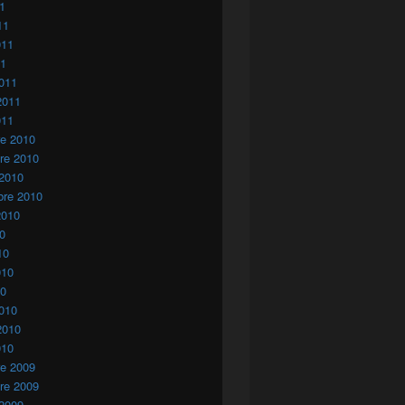
11
11
011
11
011
2011
011
re 2010
re 2010
 2010
bre 2010
2010
10
10
010
10
010
2010
010
re 2009
re 2009
 2009