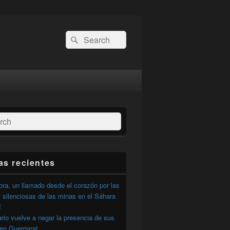
Buscar
Buscar
por:
ar
as recientes
ra, un llamado desde el corazón por las
 silenciosas de las minas en el Sáhara
í
ario vuelve a negar la presencia de sus
 en Guergarat