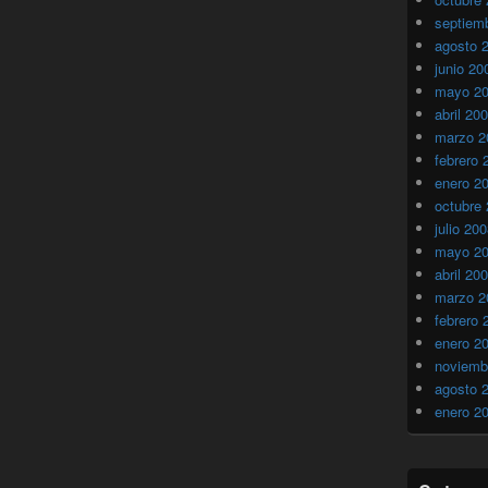
septiem
agosto 
junio 20
mayo 2
abril 20
marzo 2
febrero 
enero 2
octubre
julio 20
mayo 2
abril 20
marzo 2
febrero 
enero 2
noviemb
agosto 
enero 2