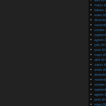
marzo 2
febrero 
enero 2
diciemb
noviemb
octubre
septiem
agosto 
julio 20
junio 20
mayo 2
abril 20
marzo 2
enero 2
diciemb
noviemb
octubre
septiem
agosto 
junio 20
mayo 2