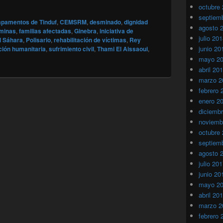
octubre
septiem
pamentos de Tinduf
,
CEMSRM
,
desminado
,
dignidad
agosto 
 minas
,
familias afectadas
,
Ginebra
,
iniciativa de
julio 20
l Sáhara
,
Polisario
,
rehabilitación de víctimas
,
Rey
junio 20
ción humanitaria
,
sufrimiento civil
,
Thami El Aissaoui
,
mayo 2
abril 20
marzo 2
febrero 
enero 2
diciemb
noviemb
octubre
septiem
agosto 
julio 20
junio 20
mayo 2
abril 20
marzo 2
febrero 