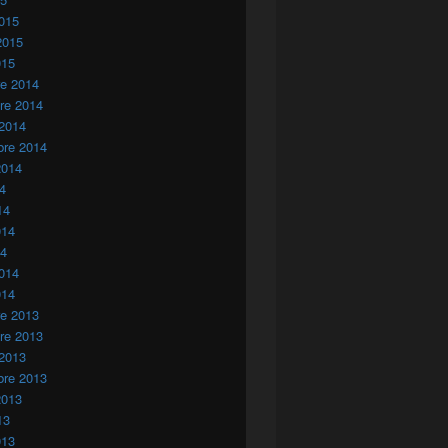
015
2015
015
re 2014
re 2014
 2014
bre 2014
2014
14
14
014
14
014
014
re 2013
re 2013
 2013
bre 2013
2013
13
013