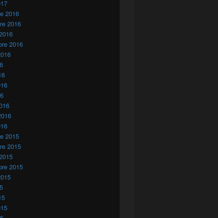
017
re 2016
re 2016
 2016
bre 2016
2016
16
16
016
16
016
2016
016
re 2015
re 2015
 2015
bre 2015
2015
15
15
015
15