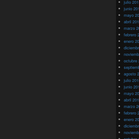
julio 20
junio 20
mayo 2
abril 20
marzo 2
febrero 
enero 2
diciemb
noviemb
octubre
septiem
agosto 
julio 20
junio 20
mayo 2
abril 20
marzo 2
febrero 
enero 2
diciemb
noviemb
octubre