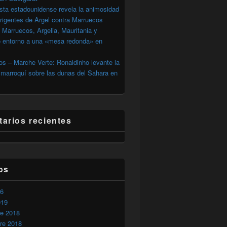
sta estadounidense revela la animosidad
irigentes de Argel contra Marruecos
 Marruecos, Argelia, Mauritania y
o entorno a una «mesa redonda» en
s – Marche Verte: Ronaldinho levante la
marroquí sobre las dunas del Sahara en
arios recientes
os
26
019
re 2018
osas de las minas en el Sáhara marroquí
re 2018