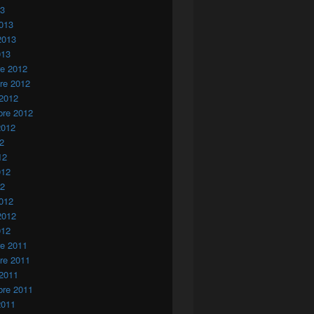
13
013
2013
013
re 2012
re 2012
 2012
bre 2012
2012
12
12
012
12
012
2012
012
re 2011
re 2011
 2011
bre 2011
2011