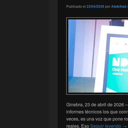
Publicado el
23/04/2026
por
Abdelhak 
Ginebra, 23 de abril de 2026 –
informes técnicos los que con
veces, es una voz que pone ro
En
reales. Eso
Seguir leyendo
→