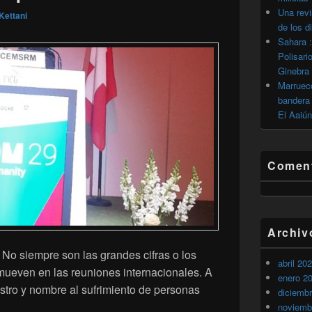
Una revi
Kettani
de los d
Sahara :
Polisari
Ginebra
Marrueco
bandera 
El Aaiún
Coment
Archiv
 No siempre son las grandes cifras o los
abril 20
mueven en las reuniones internacionales. A
enero 2
stro y nombre al sufrimiento de personas
diciemb
 Ginebra, un llamado desde el corazón por las víctimas silenci
noviemb