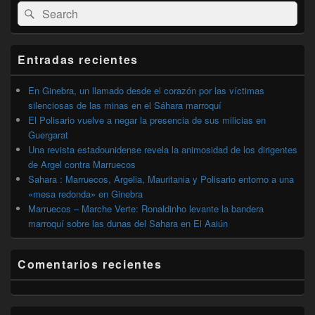
Buscar
Buscar
área
por:
de
widget
barra
Entradas recientes
lateral
primaria
En Ginebra, un llamado desde el corazón por las víctimas
silenciosas de las minas en el Sáhara marroquí
El Polisario vuelve a negar la presencia de sus milicias en
Guergarat
Una revista estadounidense revela la animosidad de los dirigentes
de Argel contra Marruecos
Sahara : Marruecos, Argelia, Mauritania y Polisario entorno a una
«mesa redonda» en Ginebra
Marruecos – Marche Verte: Ronaldinho levante la bandera
marroquí sobre las dunas del Sahara en El Aaiún
Comentarios recientes