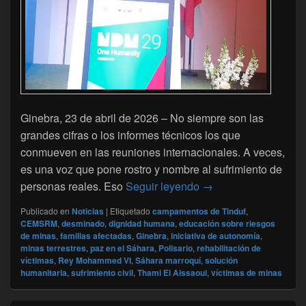
Ginebra, 23 de abril de 2026 – No siempre son las
grandes cifras o los informes técnicos los que
conmueven en las reuniones internacionales. A veces,
es una voz que pone rostro y nombre al sufrimiento de
En Ginebra, un llamad
personas reales. Eso
Seguir leyendo
→
Publicado en
Noticias
|
Etiquetado
campamentos de Tinduf
,
CEMSRM
,
desminado
,
dignidad humana
,
educación sobre riesgos
de minas
,
familias afectadas
,
Ginebra
,
iniciativa de autonomía
,
minas terrestres
,
paz en el Sáhara
,
Polisario
,
rehabilitación de
víctimas
,
Rey Mohammed VI
,
Sáhara marroquí
,
solución
humanitaria
,
sufrimiento civil
,
Thami El Aissaoui
,
víctimas de minas
El