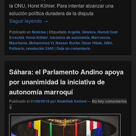
la ONU, Horst Köhler. Para intentar alcanzar una
solución política duradera de la disputa
Sahara : Marruecos, Argelia, Mauritania y
Seguir leyendo
→
Publicado en
Noticias
|
Etiquetado
Argelia
,
Ginebra
,
Hamdi Ould
Errachid
,
Horst Köhler
,
iniciativa de autonomía
,
Marruecos
,
Mauritania
,
Mohammed VI
,
Nasser Burita
,
Omar Hilale
,
ONU
,
Polisario
,
resolución 2440
|
Deja un comentario
Sáhara: el Parlamento Andino apoya
por unanimidad la iniciativa de
autonomía marroquí
Publicado el
01/06/2018
por
Abdelhak Kettani
—
No hay comentarios
↓