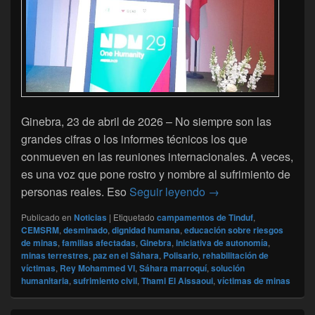
Ginebra, 23 de abril de 2026 – No siempre son las
grandes cifras o los informes técnicos los que
conmueven en las reuniones internacionales. A veces,
es una voz que pone rostro y nombre al sufrimiento de
En Ginebra, un llamad
personas reales. Eso
Seguir leyendo
→
Publicado en
Noticias
|
Etiquetado
campamentos de Tinduf
,
CEMSRM
,
desminado
,
dignidad humana
,
educación sobre riesgos
de minas
,
familias afectadas
,
Ginebra
,
iniciativa de autonomía
,
minas terrestres
,
paz en el Sáhara
,
Polisario
,
rehabilitación de
víctimas
,
Rey Mohammed VI
,
Sáhara marroquí
,
solución
humanitaria
,
sufrimiento civil
,
Thami El Aissaoui
,
víctimas de minas