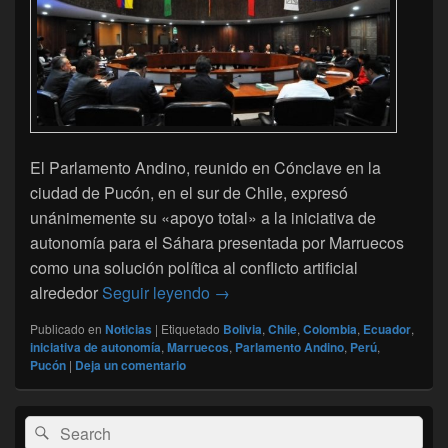
El Parlamento Andino, reunido en Cónclave en la
ciudad de Pucón, en el sur de Chile, expresó
unánimemente su «apoyo total» a la iniciativa de
autonomía para el Sáhara presentada por Marruecos
como una solución política al conflicto artificial
Sáhara: el Parlamento Andino ap
alrededor
Seguir leyendo
→
Publicado en
Noticias
|
Etiquetado
Bolivia
,
Chile
,
Colombia
,
Ecuador
,
iniciativa de autonomía
,
Marruecos
,
Parlamento Andino
,
Perú
,
Pucón
|
Deja un comentario
El
Buscar
Buscar
área
por: