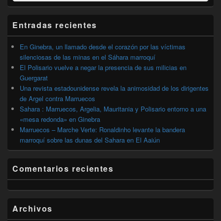
de
widget
barra
Entradas recientes
lateral
primaria
En Ginebra, un llamado desde el corazón por las víctimas
silenciosas de las minas en el Sáhara marroquí
El Polisario vuelve a negar la presencia de sus milicias en
Guergarat
Una revista estadounidense revela la animosidad de los dirigentes
de Argel contra Marruecos
Sahara : Marruecos, Argelia, Mauritania y Polisario entorno a una
«mesa redonda» en Ginebra
Marruecos – Marche Verte: Ronaldinho levante la bandera
marroquí sobre las dunas del Sahara en El Aaiún
Comentarios recientes
Archivos