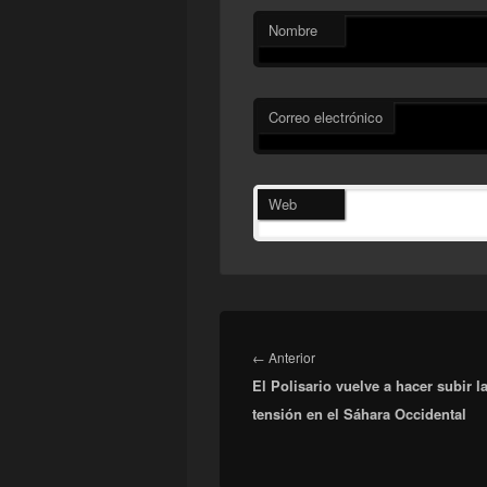
Nombre
Correo electrónico
Web
Navegación
de
Entrada
←
Anterior
entradas
El Polisario vuelve a hacer subir l
anterior:
tensión en el Sáhara Occidental