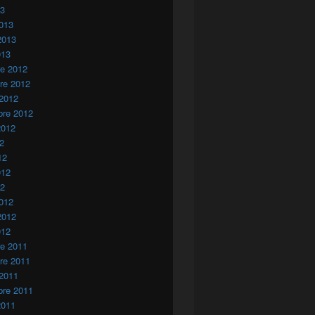
13
013
2013
013
re 2012
re 2012
 2012
bre 2012
2012
12
12
012
12
012
2012
012
re 2011
re 2011
 2011
bre 2011
2011