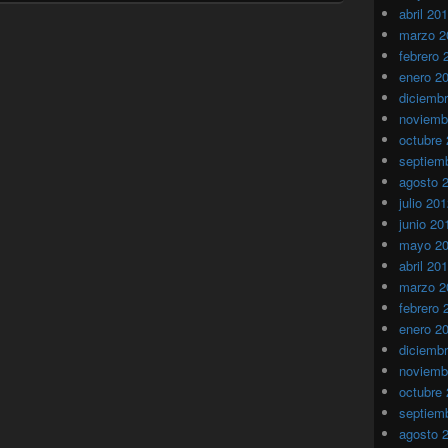
abril 20
marzo 2
febrero 
enero 2
diciemb
noviemb
octubre
septiem
agosto 
julio 20
junio 20
mayo 2
abril 20
marzo 2
febrero 
enero 2
diciemb
noviemb
octubre
septiem
agosto 