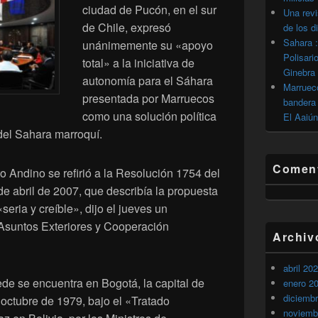
ciudad de Pucón, en el sur
Una revi
de Chile, expresó
de los d
Sahara :
unánimemente su «apoyo
Polisari
total» a la iniciativa de
Ginebra
autonomía para el Sáhara
Marrueco
presentada por Marruecos
bandera 
como una solución política
El Aaiún
r del Sahara marroquí.
Coment
o Andino se refirió a la Resolución 1754 del
e abril de 2007, que describía la propuesta
ria y creíble», dijo el jueves un
Asuntos Exteriores y Cooperación
Archiv
abril 20
de se encuentra en Bogotá, la capital de
enero 2
diciemb
 octubre de 1979, bajo el «Tratado
noviemb