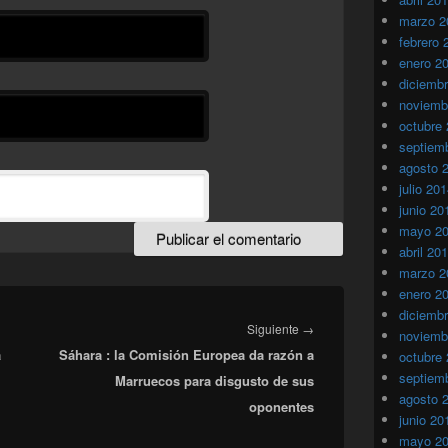
marzo 2
febrero 
enero 2
diciemb
noviemb
octubre
septiem
agosto 
julio 20
junio 20
mayo 2
abril 20
marzo 2
enero 2
diciemb
Entrada
Siguiente
→
noviemb
a
Sáhara : la Comisión Europea da razón a
siguiente:
octubre
septiem
Marruecos para disgusto de sus
agosto 
oponentes
junio 20
mayo 2