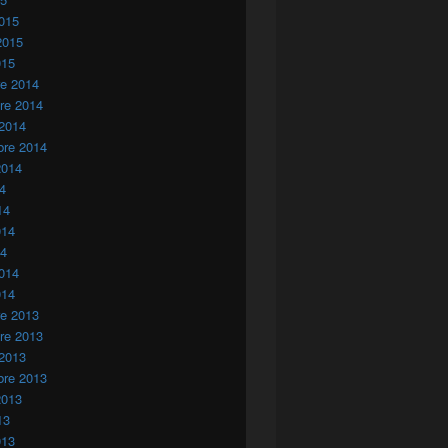
015
2015
015
re 2014
re 2014
 2014
bre 2014
2014
14
14
014
14
014
014
re 2013
re 2013
 2013
bre 2013
2013
13
013