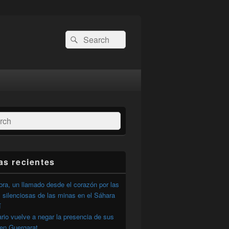
Buscar
Buscar
por:
ar
as recientes
ra, un llamado desde el corazón por las
 silenciosas de las minas en el Sáhara
í
ario vuelve a negar la presencia de sus
 en Guergarat