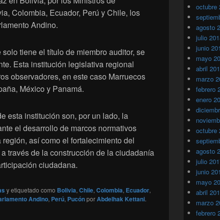
z en Bolivia, por los Ministros de
octubre
ia, Colombia, Ecuador, Perú y Chile, los
septiem
rlamento Andino.
agosto 
julio 20
junio 20
solo tiene el título de miembro auditor, se
mayo 2
. Esta institución legislativa regional
abril 20
ros observadores, en este caso Marruecos
marzo 2
paña, México y Panamá.
febrero 
enero 2
diciemb
e esta institución son, por un lado, la
noviemb
ante el desarrollo de marcos normativos
octubre
 región, así como el fortalecimiento del
septiem
agosto 
a través de la construcción de la ciudadanía
julio 20
rticipación ciudadana.
junio 20
mayo 2
as
y etiquetado como
Bolivia
,
Chile
,
Colombia
,
Ecuador
,
abril 20
arlamento Andino
,
Perú
,
Pucón
por
Abdelhak Kettani
.
marzo 2
febrero 