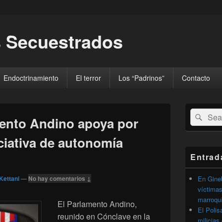
 Secuestrados
Endoctrinamiento
El terror
Los “Padrinos”
Contacto
El
Buscar
Busc
área
mento Andino apoya por
por:
de
widget
ciativa de autonomía
barra
lateral
Entrad
primaria
Kettani
—
No hay comentarios ↓
En Gineb
víctimas
marroqu
El Parlamento Andino,
El Polis
reunido en Cónclave en la
milicias