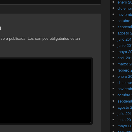
enero 2
diciemb
noviemb
octubre
a
septiem
agosto 
 será publicada.
Los campos obligatorios están
julio 20
junio 20
mayo 2
abril 20
marzo 2
febrero 
enero 2
diciemb
noviemb
octubre
septiem
agosto 
julio 20
junio 20
mayo 2
abril 20