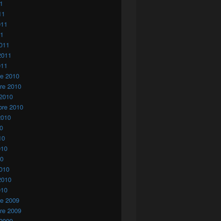
11
11
011
11
011
2011
011
re 2010
re 2010
 2010
bre 2010
2010
10
10
010
10
010
2010
010
re 2009
re 2009
 2009