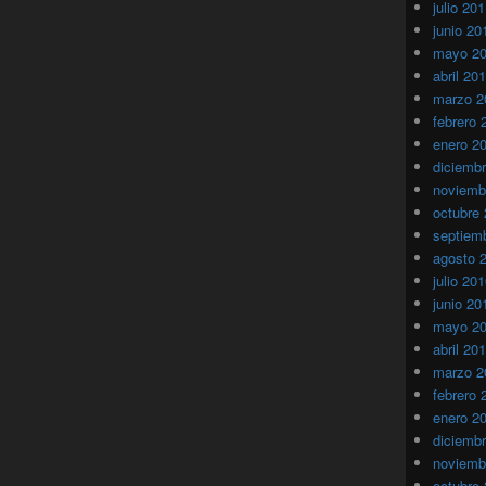
julio 20
junio 20
mayo 2
abril 20
marzo 2
febrero 
enero 2
diciemb
noviemb
octubre
septiem
agosto 
julio 20
junio 20
mayo 2
abril 20
marzo 2
febrero 
enero 2
diciemb
noviemb
octubre