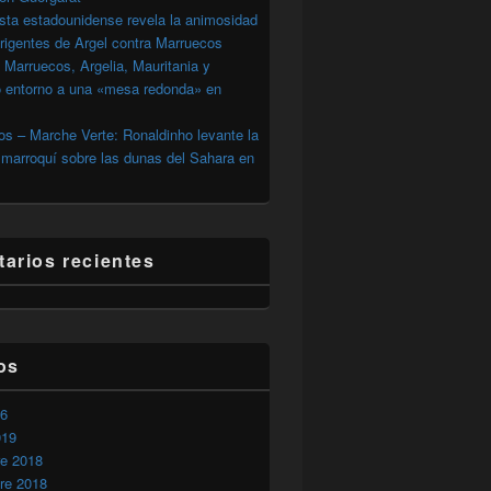
sta estadounidense revela la animosidad
irigentes de Argel contra Marruecos
 Marruecos, Argelia, Mauritania y
o entorno a una «mesa redonda» en
s – Marche Verte: Ronaldinho levante la
marroquí sobre las dunas del Sahara en
arios recientes
os
26
019
re 2018
re 2018