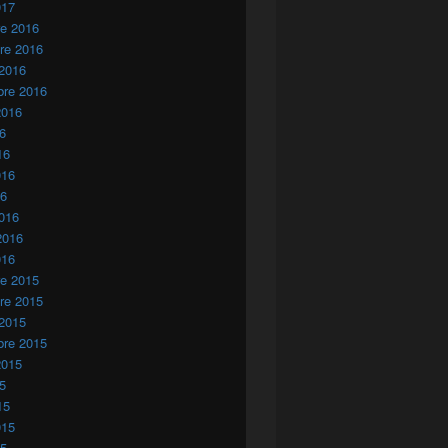
017
re 2016
re 2016
 2016
bre 2016
2016
16
16
016
16
016
2016
016
re 2015
re 2015
 2015
bre 2015
2015
15
15
015
15