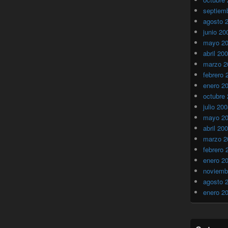
septiem
agosto 
junio 20
mayo 2
abril 20
marzo 2
febrero 
enero 2
octubre
julio 20
mayo 2
abril 20
marzo 2
febrero 
enero 2
noviemb
agosto 
enero 2