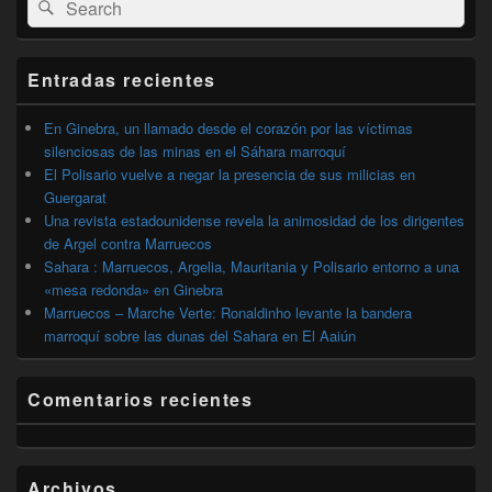
Buscar
área
por:
de
widget
barra
Entradas recientes
lateral
primaria
En Ginebra, un llamado desde el corazón por las víctimas
silenciosas de las minas en el Sáhara marroquí
El Polisario vuelve a negar la presencia de sus milicias en
Guergarat
Una revista estadounidense revela la animosidad de los dirigentes
de Argel contra Marruecos
Sahara : Marruecos, Argelia, Mauritania y Polisario entorno a una
«mesa redonda» en Ginebra
Marruecos – Marche Verte: Ronaldinho levante la bandera
marroquí sobre las dunas del Sahara en El Aaiún
Comentarios recientes
Archivos