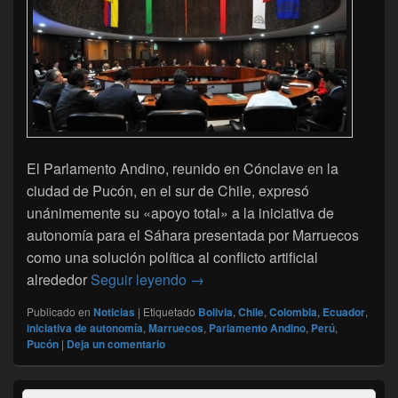
El Parlamento Andino, reunido en Cónclave en la
ciudad de Pucón, en el sur de Chile, expresó
unánimemente su «apoyo total» a la iniciativa de
autonomía para el Sáhara presentada por Marruecos
como una solución política al conflicto artificial
Sáhara: el Parlamento Andino ap
alrededor
Seguir leyendo
→
Publicado en
Noticias
|
Etiquetado
Bolivia
,
Chile
,
Colombia
,
Ecuador
,
iniciativa de autonomía
,
Marruecos
,
Parlamento Andino
,
Perú
,
Pucón
|
Deja un comentario
El
Buscar