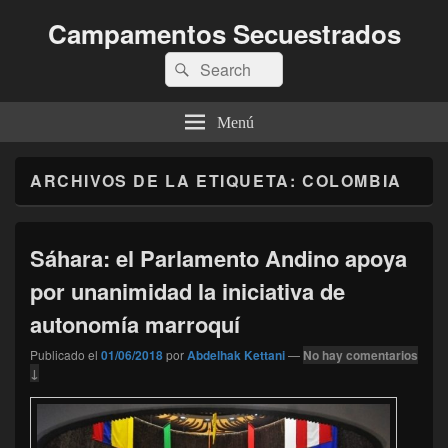
Campamentos Secuestrados
Buscar
Buscar
por:
Menú
ARCHIVOS DE LA ETIQUETA:
COLOMBIA
Sáhara: el Parlamento Andino apoya
por unanimidad la iniciativa de
autonomía marroquí
Publicado el
01/06/2018
por
Abdelhak Kettani
—
No hay comentarios
↓