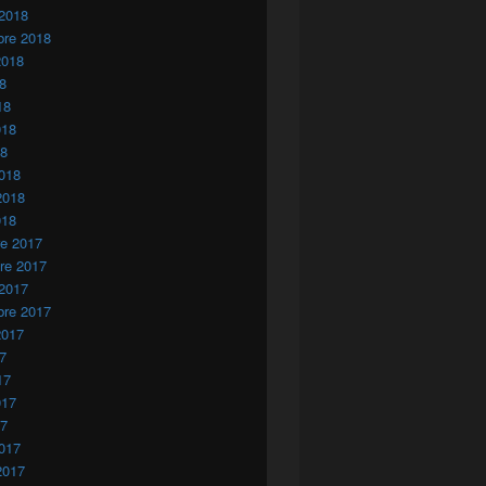
 2018
bre 2018
2018
18
18
018
18
018
2018
018
re 2017
re 2017
 2017
bre 2017
2017
17
17
017
17
017
2017
a.