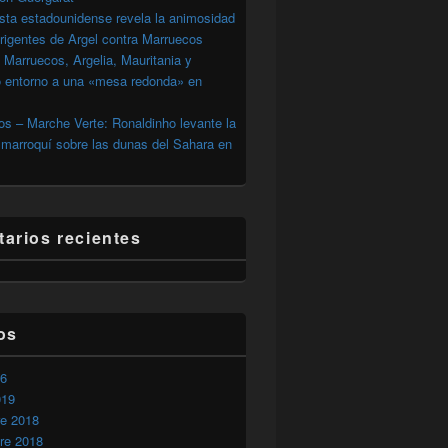
sta estadounidense revela la animosidad
irigentes de Argel contra Marruecos
 Marruecos, Argelia, Mauritania y
o entorno a una «mesa redonda» en
s – Marche Verte: Ronaldinho levante la
marroquí sobre las dunas del Sahara en
arios recientes
os
erdaderas razones de un militantismo.
26
019
re 2018
re 2018