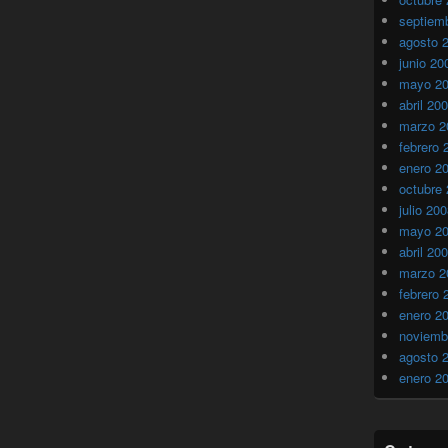
septiem
agosto 
junio 20
mayo 2
abril 20
marzo 2
febrero 
enero 2
octubre
julio 20
mayo 2
abril 20
marzo 2
febrero 
enero 2
noviemb
agosto 
enero 2