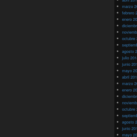
marzo 2
febrero 
enero 2
diciemb
noviemb
octubre
septiem
agosto 
julio 20
junio 20
mayo 2
abril 20
marzo 2
enero 2
diciemb
noviemb
octubre
septiem
agosto 
junio 20
mayo 2