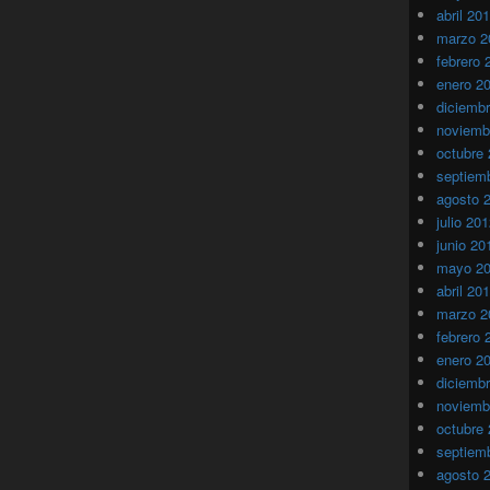
abril 20
marzo 2
febrero 
enero 2
diciemb
noviemb
octubre
septiem
agosto 
julio 20
junio 20
mayo 2
abril 20
marzo 2
febrero 
enero 2
diciemb
noviemb
octubre
septiem
agosto 