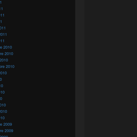
11
11
011
11
011
2011
011
re 2010
re 2010
 2010
bre 2010
2010
10
10
010
10
010
2010
010
re 2009
re 2009
 2009