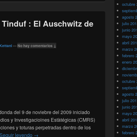
octubre
septiem
agosto 
induf : El Auschwitz de
julio 20
junio 20
mayo 2
abril 20
Kettani
—
No hay comentarios ↓
marzo 2
febrero 
enero 2
diciemb
noviemb
octubre
septiem
agosto 
julio 20
junio 20
donda del 9 de noviebre del 2009 iniciado
mayo 2
udios y Investigacioines Estàtégicas (CMRS)
abril 20
marzo 2
ciones y toturas perpetradas dentro de los
febrero 
Campamentos de Tinduf : El Auschwitz de Afric
Seguir leyendo
→