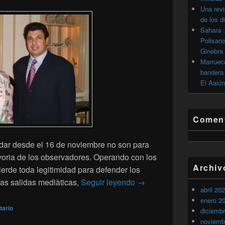
Una revi
de los d
Sahara :
Polisari
Ginebra
Marrueco
bandera 
El Aaiún
Coment
dar desde el 16 de noviembre no son para
oria de los observadores. Operando con los
Archiv
pierde toda legitimidad para defender los
Operacion Haidar : Las v
as salidas mediàticas,
Seguir leyendo
→
abril 20
enero 2
tario
diciemb
noviemb