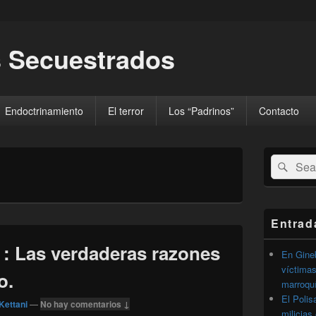
 Secuestrados
Endoctrinamiento
El terror
Los “Padrinos”
Contacto
El
Buscar
Busc
área
por:
de
widget
barra
lateral
Entrad
primaria
 : Las verdaderas razones
En Gineb
víctimas
o.
marroqu
El Polis
Kettani
—
No hay comentarios ↓
milicias