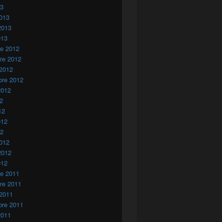
13
013
2013
013
re 2012
re 2012
 2012
bre 2012
2012
12
12
012
12
012
2012
012
re 2011
re 2011
 2011
bre 2011
2011