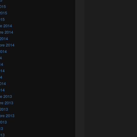
015
2015
015
re 2014
re 2014
 2014
bre 2014
2014
14
14
014
14
014
014
re 2013
re 2013
 2013
bre 2013
2013
13
013