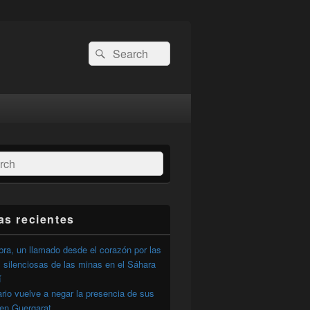
Buscar
Buscar
por:
ar
as recientes
ra, un llamado desde el corazón por las
 silenciosas de las minas en el Sáhara
í
ario vuelve a negar la presencia de sus
 en Guergarat