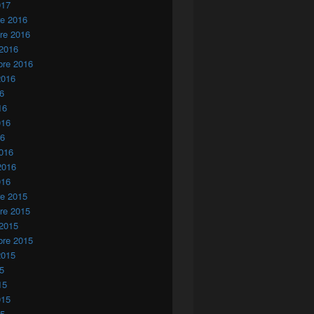
017
re 2016
re 2016
 2016
bre 2016
2016
16
16
016
16
016
2016
016
re 2015
re 2015
 2015
bre 2015
2015
15
15
015
15