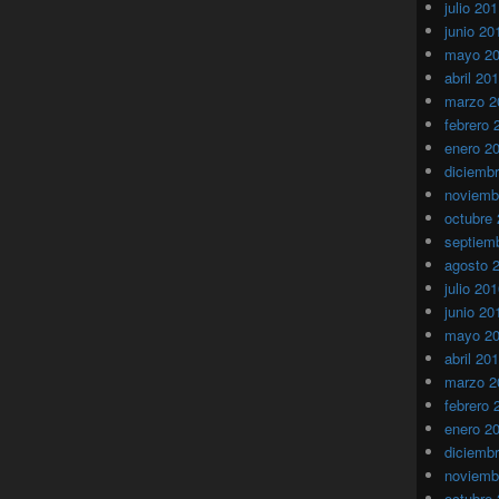
julio 20
junio 20
mayo 2
abril 20
marzo 2
febrero 
enero 2
diciemb
noviemb
octubre
septiem
agosto 
julio 20
junio 20
mayo 2
abril 20
marzo 2
febrero 
enero 2
diciemb
noviemb
octubre