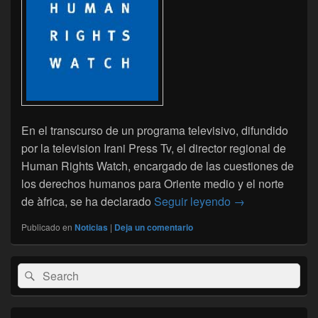
En el transcurso de un programa televisivo, difundido
por la television Irani Press Tv, el director regional de
Human Rights Watch, encargado de las cuestiones de
los derechos humanos para Oriente medio y el norte
Campamentos de 
de àfrica, se ha declarado
Seguir leyendo
→
Publicado en
Noticias
|
Deja un comentario
El
Buscar
Buscar
área
por:
de
widget
barra