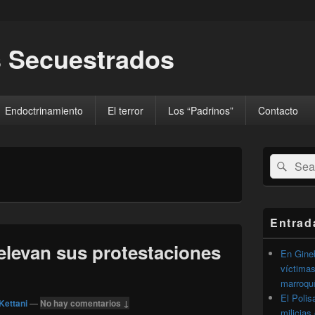
 Secuestrados
Endoctrinamiento
El terror
Los “Padrinos”
Contacto
El
Buscar
Busc
área
por:
de
widget
barra
lateral
Entrad
primaria
elevan sus protestaciones
En Gineb
víctimas
marroqu
El Polis
Kettani
—
No hay comentarios ↓
milicias