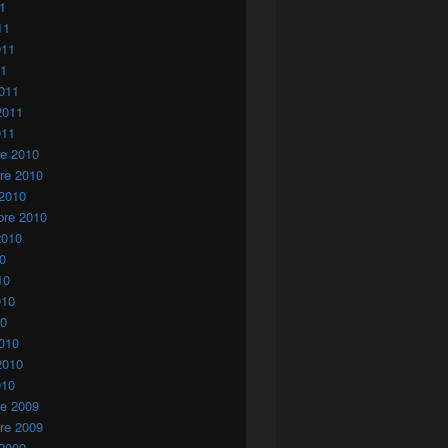
11
11
011
11
011
2011
011
re 2010
re 2010
 2010
bre 2010
2010
10
10
010
10
010
2010
010
re 2009
re 2009
 2009