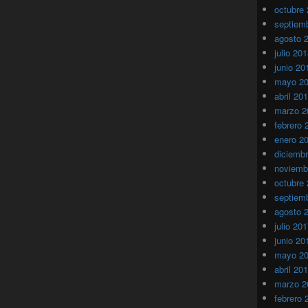
octubre
septiem
agosto 
julio 20
junio 20
mayo 2
abril 20
marzo 2
febrero 
enero 2
diciemb
noviemb
octubre
septiem
agosto 
julio 20
junio 20
mayo 2
abril 20
marzo 2
febrero 