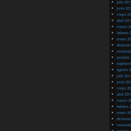
julio 20
junio 20
mayo 2
abril 20
marzo 2
febrero 
enero 2
diciemb
noviemb
octubre
septiem
agosto 
julio 20
junio 20
mayo 2
abril 20
marzo 2
febrero 
enero 2
diciemb
noviemb
octubre