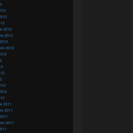
13
013
2013
013
re 2012
re 2012
 2012
bre 2012
2012
12
12
012
12
012
2012
012
re 2011
re 2011
 2011
bre 2011
2011