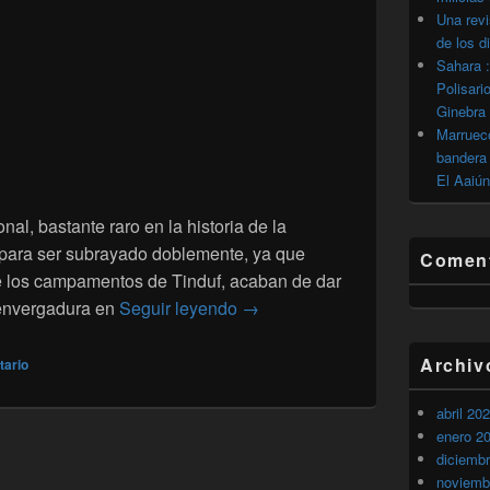
Una revi
de los d
Sahara :
Polisari
Ginebra
Marrueco
bandera 
El Aaiún
al, bastante raro en la historia de la
o” para ser subrayado doblemente, ya que
Coment
e los campamentos de Tinduf, acaban de dar
Antiguos presos elevan sus prot
 envergadura en
Seguir leyendo
→
Archiv
tario
abril 20
enero 2
diciemb
noviemb