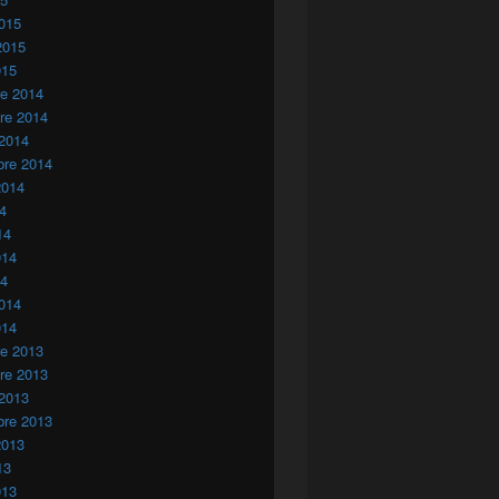
015
2015
015
re 2014
re 2014
 2014
bre 2014
2014
14
14
014
14
014
014
re 2013
re 2013
 2013
bre 2013
2013
13
013