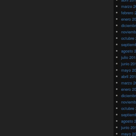
marzo 2
febrero 
enero 2
diciemb
noviemb
octubre
septiem
agosto 
julio 20
junio 20
mayo 2
abril 20
marzo 2
enero 2
diciemb
noviemb
octubre
septiem
agosto 
junio 20
mayo 2