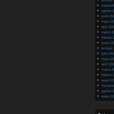
septiem
agosto 
junio 20
mayo 2
abril 20
marzo 2
febrero 
enero 2
octubre
julio 20
mayo 2
abril 20
marzo 2
febrero 
enero 2
noviemb
agosto 
enero 2