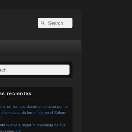
Buscar
Buscar
por:
ar
as recientes
ra, un llamado desde el corazón por las
 silenciosas de las minas en el Sáhara
í
ario vuelve a negar la presencia de sus
 en Guergarat