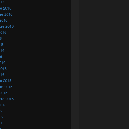
017
re 2016
re 2016
 2016
bre 2016
2016
16
16
016
16
016
2016
016
re 2015
re 2015
 2015
bre 2015
2015
15
15
015
15