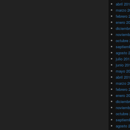
abril 20
marzo 2
febrero 
enero 2
diciemb
noviemb
octubre
septiem
agosto 
julio 20
junio 20
mayo 2
abril 20
marzo 2
febrero 
enero 2
diciemb
noviemb
octubre
septiem
agosto 