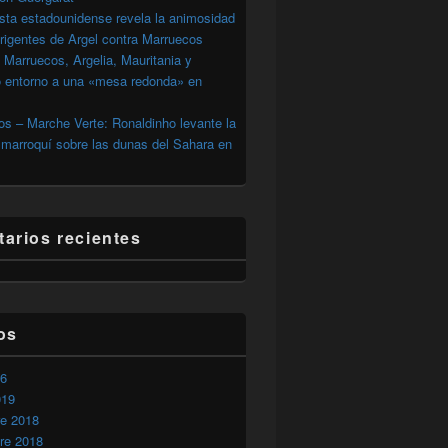
sta estadounidense revela la animosidad
irigentes de Argel contra Marruecos
 Marruecos, Argelia, Mauritania y
o entorno a una «mesa redonda» en
s – Marche Verte: Ronaldinho levante la
marroquí sobre las dunas del Sahara en
arios recientes
estaciones en Mauritania.
os
26
019
re 2018
re 2018