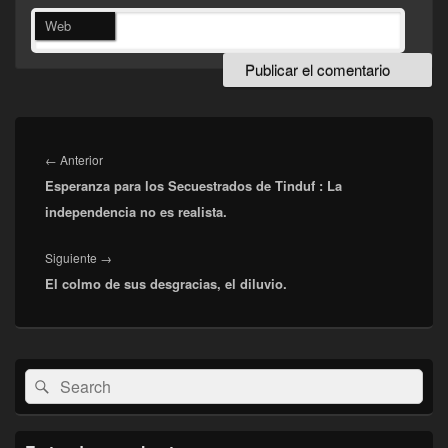
Web
Navegación
de
Entrada
←
Anterior
entradas
Esperanza para los Secuestrados de Tinduf : La
anterior:
independencia no es realista.
Entrada
Siguiente
→
El colmo de sus desgracias, el diluvio.
siguiente:
El
Buscar
Buscar
área
por:
de
widget
barra