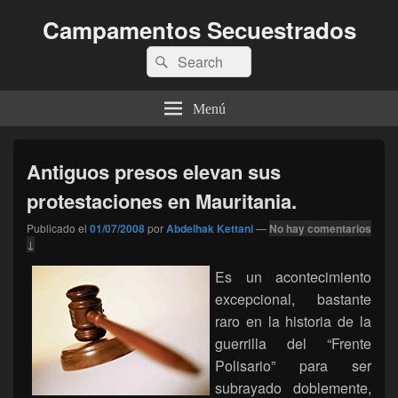
Campamentos Secuestrados
Buscar
Buscar
por:
Menú
Antiguos presos elevan sus
protestaciones en Mauritania.
Publicado el
01/07/2008
por
Abdelhak Kettani
—
No hay comentarios
↓
Es un acontecimiento
excepcional, bastante
raro en la historia de la
guerrilla del “Frente
Polisario” para ser
subrayado doblemente,