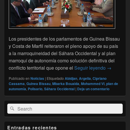
Los presidentes de los parlamentos de Guinea Bissau
y Costa de Marfil reiteraron el pleno apoyo de su país
a la marroquineidad del Sáhara Occidental y al plan
marroquí de autonomía como solución definitiva del
Abidjan y G
conflicto territorial que opone el
Seguir leyendo
→
Publicado en
Noticias
|
Etiquetado
Abidjan
,
Argelia
,
Cipriano
Cassama
,
Guinea Bissau
,
Mbarka Bouaida
,
Mohammed VI
,
plan de
autonomía
,
Polisario
,
Sáhara Occidental
|
Deja un comentario
El
Buscar
Buscar
área
por:
de
widget
barra
Entradas recientes
lateral