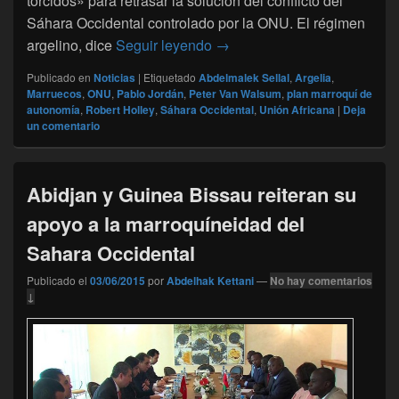
torcidos» para retrasar la solución del conflicto del
Sáhara Occidental controlado por la ONU. El régimen
Sáhara Occidental: expertos
argelino, dice
Seguir leyendo
→
Publicado en
Noticias
|
Etiquetado
Abdelmalek Sellal
,
Argelia
,
Marruecos
,
ONU
,
Pablo Jordán
,
Peter Van Walsum
,
plan marroquí de
autonomía
,
Robert Holley
,
Sáhara Occidental
,
Unión Africana
|
Deja
un comentario
Abidjan y Guinea Bissau reiteran su
apoyo a la marroquíneidad del
Sahara Occidental
Publicado el
03/06/2015
por
Abdelhak Kettani
—
No hay comentarios
↓