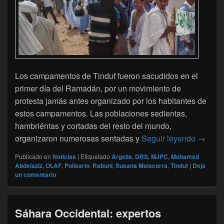
Los campamentos de Tinduf fueron sacudidos en el
primer día del Ramadán, por un movimiento de
protesta jamás antes organizado por los habitantes de
estos campamentos. Las poblaciones sedientas,
hambriéntas y cortadas del resto del mundo,
Manifes
organizaron numerosas sentadas y
Seguir leyendo
→
Publicado en
Noticias
|
Etiquetado
Argelia
,
DRS
,
MJPC
,
Mohamed
Abdelaziz
,
OLAF
,
Polisario
,
Rabuni
,
Susana Malacorra
,
Tinduf
|
Deja
un comentario
Sáhara Occidental: expertos