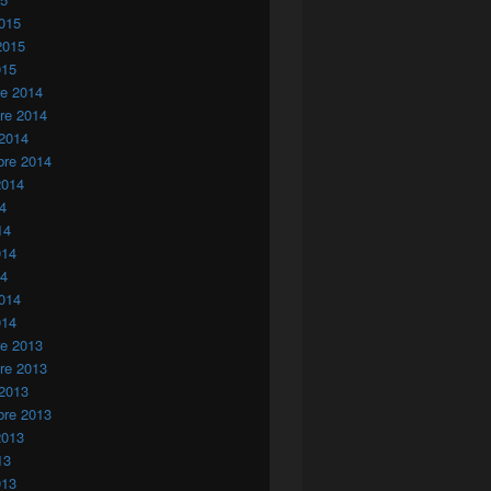
015
2015
015
re 2014
re 2014
 2014
bre 2014
2014
14
14
014
14
014
014
re 2013
re 2013
 2013
bre 2013
2013
13
013