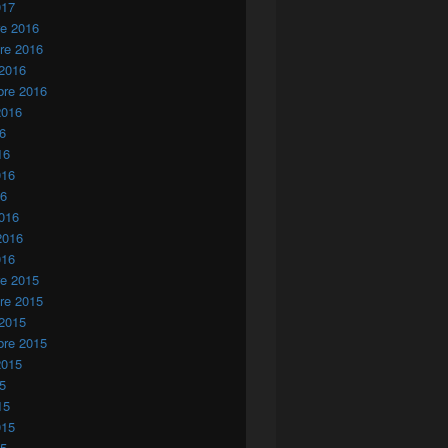
017
re 2016
re 2016
 2016
bre 2016
2016
16
16
016
16
016
2016
016
re 2015
re 2015
 2015
bre 2015
2015
15
15
015
15