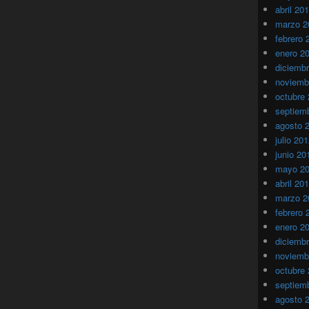
abril 20
marzo 2
febrero 
enero 2
diciemb
noviemb
octubre
septiem
agosto 
julio 20
junio 20
mayo 2
abril 20
marzo 2
febrero 
enero 2
diciemb
noviemb
octubre
septiem
agosto 