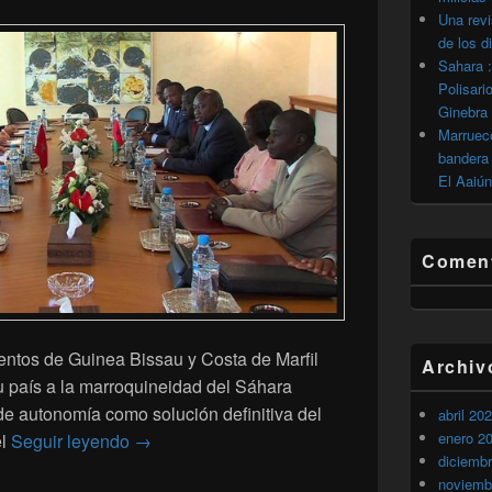
Una revi
de los d
Sahara :
Polisari
Ginebra
Marrueco
bandera 
El Aaiún
Coment
entos de Guinea Bissau y Costa de Marfil
Archiv
u país a la marroquineidad del Sáhara
de autonomía como solución definitiva del
abril 20
enero 2
Abidjan y Guinea Bissau reiteran su apoyo a 
el
Seguir leyendo
→
diciemb
noviemb