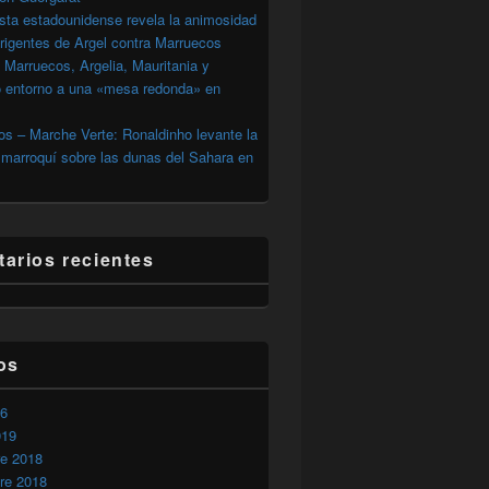
sta estadounidense revela la animosidad
irigentes de Argel contra Marruecos
 Marruecos, Argelia, Mauritania y
o entorno a una «mesa redonda» en
s – Marche Verte: Ronaldinho levante la
marroquí sobre las dunas del Sahara en
arios recientes
os
26
019
la marroquíneidad del Sahara Occidental
re 2018
re 2018