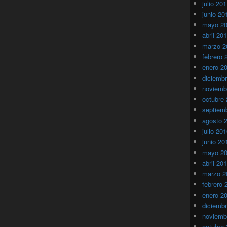
julio 20
junio 20
mayo 2
abril 20
marzo 2
febrero 
enero 2
diciemb
noviemb
octubre
septiem
agosto 
julio 20
junio 20
mayo 2
abril 20
marzo 2
febrero 
enero 2
diciemb
noviemb
octubre