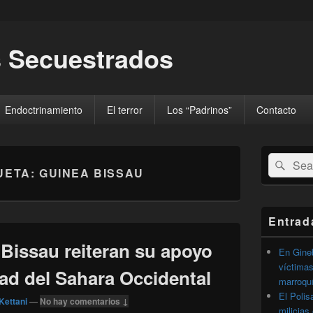
 Secuestrados
Endoctrinamiento
El terror
Los “Padrinos”
Contacto
El
Buscar
Busc
área
UETA:
GUINEA BISSAU
por:
de
widget
barra
lateral
Entrad
primaria
Bissau reiteran su apoyo
En Gineb
víctimas
ad del Sahara Occidental
marroqu
El Polis
Kettani
—
No hay comentarios ↓
milicias