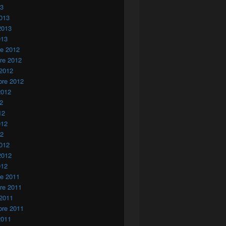
13
013
2013
013
re 2012
re 2012
 2012
bre 2012
2012
12
12
012
12
012
2012
012
re 2011
re 2011
 2011
bre 2011
2011