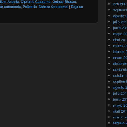
djan
,
Argelia
,
Cipriano Cassama
,
Guinea Bissau
,
octubre
 de autonomía
,
Polisario
,
Sáhara Occidental
|
Deja un
septiem
agosto 
julio 20
junio 20
mayo 2
abril 20
marzo 2
febrero 
enero 2
diciemb
noviemb
octubre
septiem
agosto 
julio 20
junio 20
mayo 2
abril 20
marzo 2
febrero 