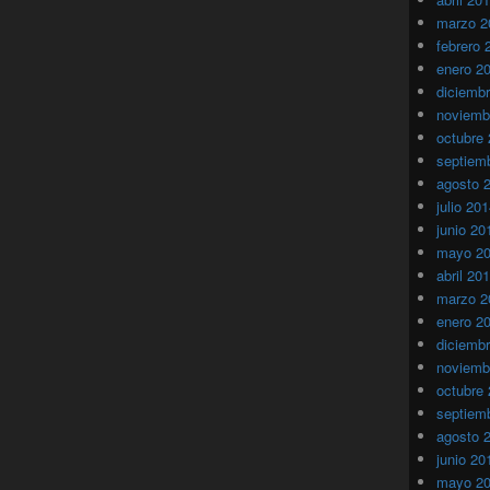
marzo 2
febrero 
enero 2
diciemb
noviemb
octubre
septiem
agosto 
julio 20
junio 20
mayo 2
abril 20
marzo 2
enero 2
diciemb
noviemb
octubre
septiem
agosto 
junio 20
mayo 2