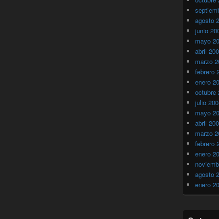
septiem
agosto 
junio 20
mayo 2
abril 20
marzo 2
febrero 
enero 2
octubre
julio 20
mayo 2
abril 20
marzo 2
febrero 
enero 2
noviemb
agosto 
enero 2