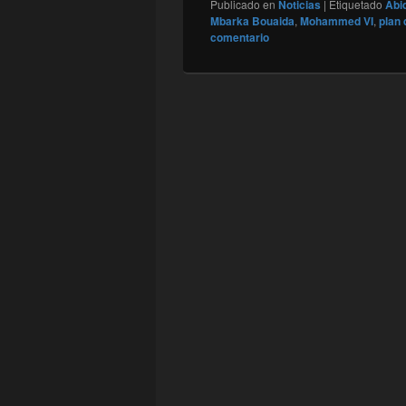
Publicado en
Noticias
|
Etiquetado
Abi
Mbarka Bouaida
,
Mohammed VI
,
plan
comentario