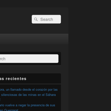
Buscar
Buscar
por:
ar
as recientes
ra, un llamado desde el corazón por las
 silenciosas de las minas en el Sáhara
í
ario vuelve a negar la presencia de sus
 en Guergarat