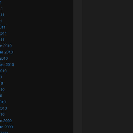
11
11
011
11
011
2011
011
re 2010
re 2010
 2010
bre 2010
2010
10
10
010
10
010
2010
010
re 2009
re 2009
 2009