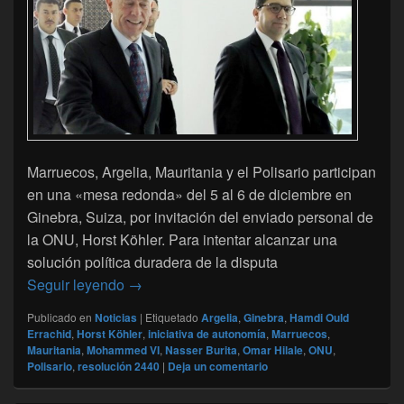
Marruecos, Argelia, Mauritania y el Polisario participan
en una «mesa redonda» del 5 al 6 de diciembre en
Ginebra, Suiza, por invitación del enviado personal de
la ONU, Horst Köhler. Para intentar alcanzar una
solución política duradera de la disputa
Sahara : Marruecos, Argelia, Mauritania y
Seguir leyendo
→
Publicado en
Noticias
|
Etiquetado
Argelia
,
Ginebra
,
Hamdi Ould
Errachid
,
Horst Köhler
,
iniciativa de autonomía
,
Marruecos
,
Mauritania
,
Mohammed VI
,
Nasser Burita
,
Omar Hilale
,
ONU
,
Polisario
,
resolución 2440
|
Deja un comentario