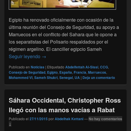
Egipto ha renovado oficialmente con ocasión de la
última reunión del Consejo de Seguridad, su apoyo a
Marruecos en el conflicto del Sahara que le opone a
los separatistas del Polisario respaldados por el
régimen argelino. El canciller egipcio Sameh
Egipto muestra abiertamente su apoyo a Ma
Seguir leyendo
→
Publicado en
Noticias
|
Etiquetado
Abdelfettah Al-Sissi
,
CCG
,
Consejo de Seguridad
,
Egipto
,
España
,
Francia
,
Marruecos
,
Mohammed VI
,
Sameh Shukri
,
Senegal
,
UA
|
Deja un comentario
Sáhara Occidental, Christopher Ross
llegó con las manos vacías a Rabat
Publicado el
27/11/2015
por
Abdelhak Kettani
—
No hay comentarios
↓