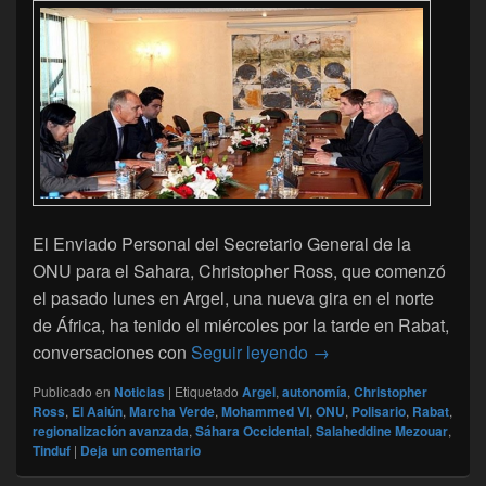
El Enviado Personal del Secretario General de la
ONU para el Sahara, Christopher Ross, que comenzó
el pasado lunes en Argel, una nueva gira en el norte
de África, ha tenido el miércoles por la tarde en Rabat,
Sáhara Occidental, Ch
conversaciones con
Seguir leyendo
→
Publicado en
Noticias
|
Etiquetado
Argel
,
autonomía
,
Christopher
Ross
,
El Aaiún
,
Marcha Verde
,
Mohammed VI
,
ONU
,
Polisario
,
Rabat
,
regionalización avanzada
,
Sáhara Occidental
,
Salaheddine Mezouar
,
Tinduf
|
Deja un comentario