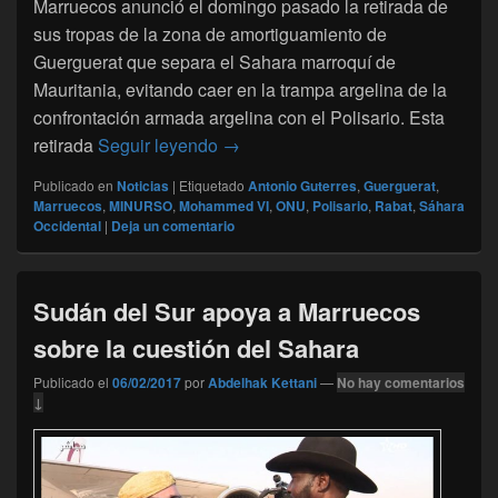
Marruecos anunció el domingo pasado la retirada de
sus tropas de la zona de amortiguamiento de
Guerguerat que separa el Sahara marroquí de
Mauritania, evitando caer en la trampa argelina de la
confrontación armada argelina con el Polisario. Esta
Sahara Occidental : Marruecos evit
retirada
Seguir leyendo
→
Publicado en
Noticias
|
Etiquetado
Antonio Guterres
,
Guerguerat
,
Marruecos
,
MINURSO
,
Mohammed VI
,
ONU
,
Polisario
,
Rabat
,
Sáhara
Occidental
|
Deja un comentario
Sudán del Sur apoya a Marruecos
sobre la cuestión del Sahara
Publicado el
06/02/2017
por
Abdelhak Kettani
—
No hay comentarios
↓