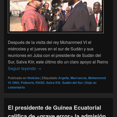
Después de la visita del rey Mohammed VI el
miércoles y el jueves en el sur de Sudán y sus
reuniones en Juba con el presidente de Sudán del
Sur, Salva Kiir, este último dio un claro apoyo al Reino
Sudán del Sur apoya a Marruecos sobre la 
Seguir leyendo
→
Publicado en
Noticias
|
Etiquetado
Argelia
,
Marruecos
,
Mohammed
VI
,
ONU
,
Polisario
,
RASD
,
Salva Kiir
,
Sudán del Sur
|
Deja un
comentario
El presidente de Guinea Ecuatorial
califica de «grave error» la admisión