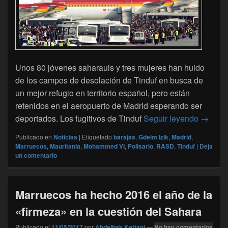
Unos 80 jóvenes saharauis y tres mujeres han huido
de los campos de desolación de Tinduf en busca de
un mejor refugio en territorio español, pero están
retenidos en el aeropuerto de Madrid esperando ser
Fugitiv
deportados. Los fugitivos de Tinduf
Seguir leyendo
→
Publicado en
Noticias
|
Etiquetado
barajas
,
Gdeim Izik
,
Madrid
,
Marruecos
,
Mauritania
,
Mohammed VI
,
Polisario
,
RASD
,
Tinduf
|
Deja
un comentario
Marruecos ha hecho 2016 el año de la
«firmeza» en la cuestión del Sahara
Publicado el
11/05/2017
por
Abdelhak Kettani
—
No hay comentarios