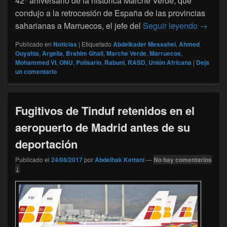
42° aniversario de la histórica Marche Verde, que
condujo a la retrocesión de España de las provincias
Argel y
saharianas a Marruecos, el jefe del
Seguir leyendo
→
Publicado en
Noticias
|
Etiquetado
Abdelkader Messahel
,
Ahmed
Ouyahia
,
Argelia
,
Brahim Ghali
,
Marche Verde
,
Marruecos
,
Mohammed VI
,
ONU
,
Polisario
,
Rabuni
,
RASD
,
Unión Africana
|
Deja
un comentario
Fugitivos de Tinduf retenidos en el
aeropuerto de Madrid antes de su
deportación
Publicado el
24/08/2017
por
Abdelhak Kettani
—
No hay comentarios
↓