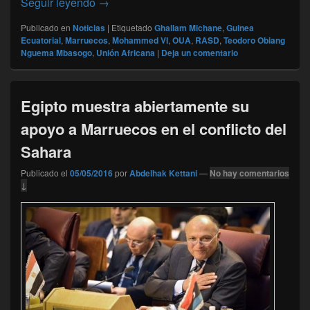
El presidente de Guinea Ecuatorial calific
Seguir leyendo
→
Publicado en
Noticias
|
Etiquetado
Ghallam Michane
,
Guinea
Ecuatorial
,
Marruecos
,
Mohammed VI
,
OUA
,
RASD
,
Teodoro Obiang
Nguema Mbasogo
,
Unión Africana
|
Deja un comentario
Egipto muestra abiertamente su
apoyo a Marruecos en el conflicto del
Sahara
Publicado el
05/05/2016
por
Abdelhak Kettani
—
No hay comentarios
↓