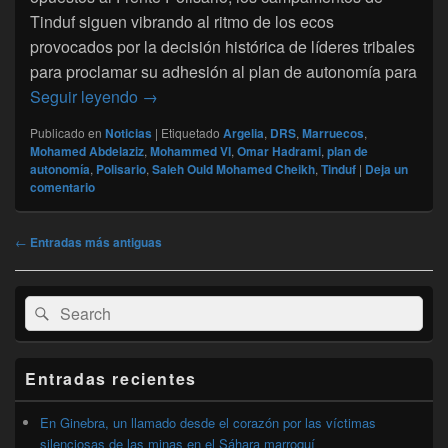
Tinduf siguen vibrando al ritmo de los ecos
provocados por la decisión histórica de líderes tribales
para proclamar su adhesión al plan de autonomía para
Tinduf : Amplia adhesión a la decisión de l
Seguir leyendo
→
Publicado en
Noticias
|
Etiquetado
Argelia
,
DRS
,
Marruecos
,
Mohamed Abdelaziz
,
Mohammed VI
,
Omar Hadrami
,
plan de
autonomía
,
Polisario
,
Saleh Ould Mohamed Cheikh
,
Tinduf
|
Deja un
comentario
Navegación
←
Entradas más antiguas
de
entradas
El
Buscar
Buscar
área
por:
de
widget
barra
Entradas recientes
lateral
primaria
En Ginebra, un llamado desde el corazón por las víctimas
silenciosas de las minas en el Sáhara marroquí