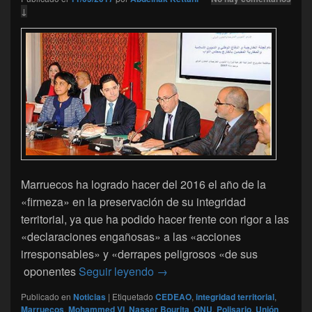
↓
Marruecos ha logrado hacer del 2016 el año de la
«firmeza» en la preservación de su integridad
territorial, ya que ha podido hacer frente con rigor a las
«declaraciones engañosas» a las «acciones
irresponsables» y «derrapes peligrosos «de sus
Marruecos ha hecho 2016 el año
oponentes
Seguir leyendo
→
Publicado en
Noticias
|
Etiquetado
CEDEAO
,
integridad territorial
,
Marruecos
,
Mohammed VI
,
Nasser Bourita
,
ONU
,
Polisario
,
Unión