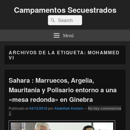
Campamentos Secuestrados
Buscar
Buscar
por:
Menú
ARCHIVOS DE LA ETIQUETA:
MOHAMMED
VI
Sahara : Marruecos, Argelia,
Mauritania y Polisario entorno a una
«mesa redonda» en Ginebra
Publicado el
04/12/2018
por
Abdelhak Kettani
—
No hay comentarios
↓