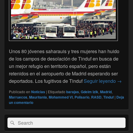
Unos 80 jóvenes saharauis y tres mujeres han huido
de los campos de desolación de Tinduf en busca de
un mejor refugio en territorio español, pero están
retenidos en el aeropuerto de Madrid esperando ser
Fugitiv
deportados. Los fugitivos de Tinduf
Seguir leyendo
→
Publicado en
Noticias
|
Etiquetado
barajas
,
Gdeim Izik
,
Madrid
,
Marruecos
,
Mauritania
,
Mohammed VI
,
Polisario
,
RASD
,
Tinduf
|
Deja
un comentario
El
Buscar
Buscar
área
por:
de
widget