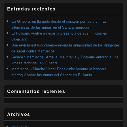
barra
Entradas recientes
lateral
primaria
En Ginebra, un llamado desde el corazón por las víctimas
silenciosas de las minas en el Sáhara marroquí
El Polisario vuelve a negar la presencia de sus milicias en
Guergarat
Una revista estadounidense revela la animosidad de los dirigentes
de Argel contra Marruecos
Sahara : Marruecos, Argelia, Mauritania y Polisario entorno a una
«mesa redonda» en Ginebra
Marruecos – Marche Verte: Ronaldinho levante la bandera
marroquí sobre las dunas del Sahara en El Aaiún
Comentarios recientes
Archivos
abril 2026