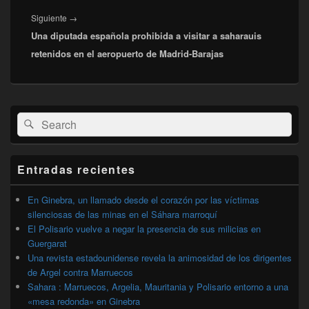
Entrada
Siguiente
→
Una diputada española prohibida a visitar a saharauis
siguiente:
retenidos en el aeropuerto de Madrid-Barajas
El
Buscar
Buscar
área
por:
de
widget
barra
Entradas recientes
lateral
primaria
En Ginebra, un llamado desde el corazón por las víctimas
silenciosas de las minas en el Sáhara marroquí
El Polisario vuelve a negar la presencia de sus milicias en
Guergarat
Una revista estadounidense revela la animosidad de los dirigentes
de Argel contra Marruecos
Sahara : Marruecos, Argelia, Mauritania y Polisario entorno a una
«mesa redonda» en Ginebra