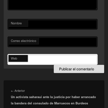
Nombre
Correo electrónico
Web
Navegación
de
Entrada
←
Anterior
entradas
Un activista saharaui ante la justicia por haber arrancado
anterior:
la bandera del consulado de Marruecos en Burdeos