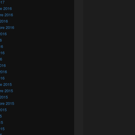
017
re 2016
re 2016
 2016
bre 2016
2016
16
16
016
16
016
2016
016
re 2015
re 2015
 2015
bre 2015
2015
15
15
015
15