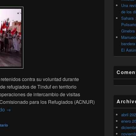
Una revi
de los d
Sahara :
Polisari
Ginebra
Marrueco
bandera 
El Aaiún
Coment
etenidos contra su voluntad durante
 refugiados de Tinduf en territorio
 operaciones de intercambio de visitas
Archiv
lto Comisionado para los Refugiados (ACNUR)
Diez saharauis de Tinduf cambiàn de bando
ndo
→
abril 20
enero 2
tario
diciemb
noviemb