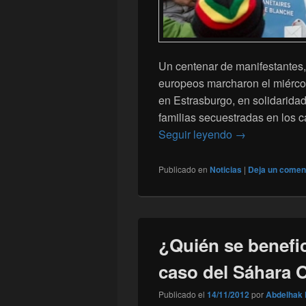
Un centenar de manifestantes,
europeos marcharon el miércol
en Estrasburgo, en solidarida
familias secuestradas en los 
Manifestación 
Seguir leyendo
→
Publicado en
Noticias
|
Deja un comen
¿Quién se benefic
caso del Sáhara 
Publicado el
14/11/2012
por
Abdelhak 