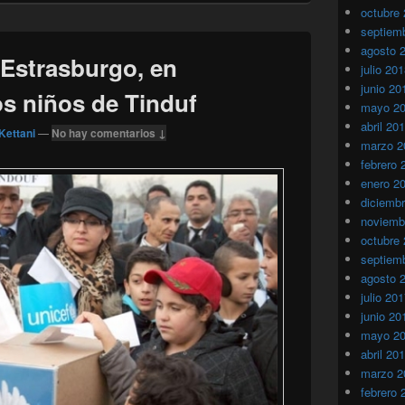
octubre
septiem
agosto 
 Estrasburgo, en
julio 20
junio 20
os niños de Tinduf
mayo 2
abril 20
Kettani
—
No hay comentarios ↓
marzo 2
febrero 
enero 2
diciemb
noviemb
octubre
septiem
agosto 
julio 20
junio 20
mayo 2
abril 20
marzo 2
febrero 