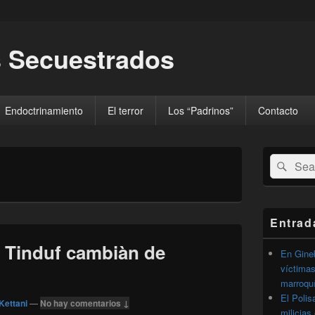
 Secuestrados
Endoctrinamiento
El terror
Los “Padrinos”
Contacto
El
Buscar
Busc
área
por:
de
widget
barra
lateral
Entrad
primaria
e Tinduf cambiàn de
En Gineb
víctimas
marroqu
El Polis
Kettani
—
No hay comentarios ↓
milicias