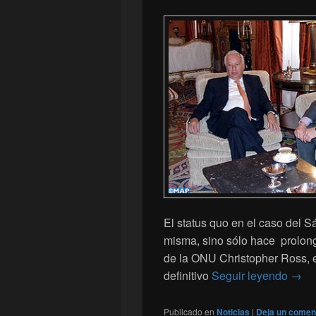
El status quo en el caso del S
misma, sino sólo hace prolong
de la ONU Christopher Ross, el
¿Quié
definitivo
Seguir leyendo
→
Publicado en
Noticias
|
Deja un comen