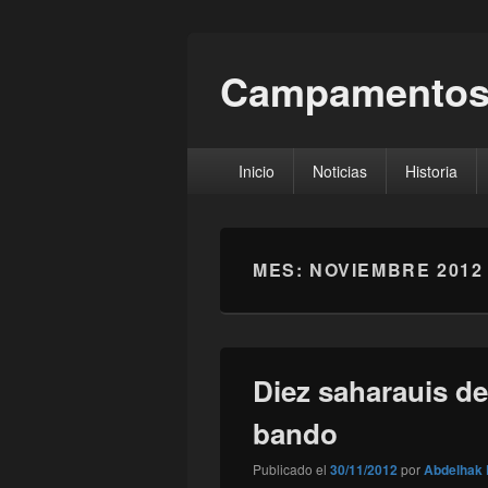
Campamentos
Menú
Inicio
Noticias
Historia
principal
MES:
NOVIEMBRE 2012
Diez saharauis d
bando
Publicado el
30/11/2012
por
Abdelhak 