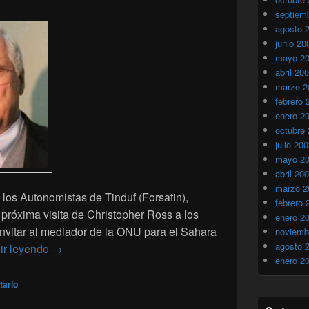
septiem
agosto 
junio 20
mayo 2
abril 20
marzo 2
febrero 
enero 2
octubre
julio 20
mayo 2
abril 20
marzo 2
 los Autonomistas de Tinduf (Forsatin),
febrero 
próxima visita de Christopher Ross a los
enero 2
nvitar al mediador de la ONU para el Sahara
noviemb
agosto 
Tindouf: la aplastante arbitrariedad que Ross no pue
ir leyendo
→
enero 2
tario