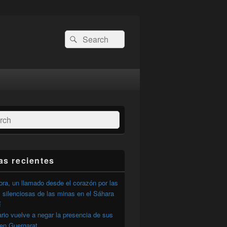
Buscar
Buscar
por:
ar
as recientes
ra, un llamado desde el corazón por las
 silenciosas de las minas en el Sáhara
í
ario vuelve a negar la presencia de sus
 en Guergarat