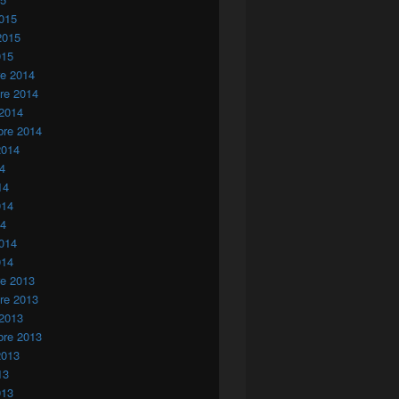
015
2015
015
re 2014
re 2014
 2014
bre 2014
2014
14
14
014
14
014
014
re 2013
re 2013
 2013
bre 2013
2013
13
013