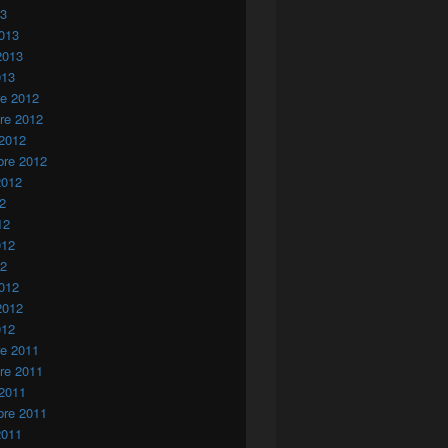
13
013
2013
013
re 2012
re 2012
 2012
bre 2012
2012
12
12
012
12
012
2012
012
re 2011
re 2011
 2011
bre 2011
2011