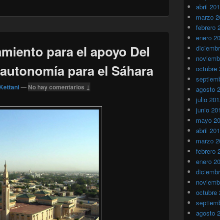
abril 20
marzo 2
febrero 
enero 2
amiento para el apoyo Del
diciemb
noviemb
 autonomía para el Sáhara
octubre
septiem
Kettani
—
No hay comentarios ↓
agosto 
julio 20
junio 20
mayo 2
abril 20
marzo 2
febrero 
enero 2
diciemb
noviemb
octubre
septiem
agosto 