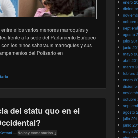
enero 2
diciemb
noviemb
octubre
septiem
 entre ellos varios menores marroquíes y
agosto 
es frente a la sede del Parlamento Europeo
julio 20
d con los niños saharauis marroquíes y sus
junio 20
campamentos del Polisario en
mayo 2
en Estrasburgo, en solidaridad con los niños de Tinduf
abril 20
marzo 2
febrero 
tario
enero 2
diciemb
noviemb
octubre
septiem
ia del statu quo en el
agosto 
julio 20
Occidental?
junio 20
mayo 2
Kettani
—
No hay comentarios ↓
abril 20