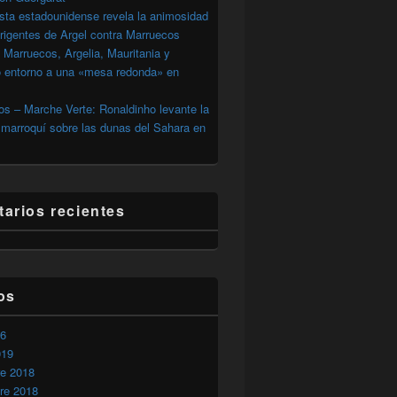
sta estadounidense revela la animosidad
irigentes de Argel contra Marruecos
 Marruecos, Argelia, Mauritania y
o entorno a una «mesa redonda» en
s – Marche Verte: Ronaldinho levante la
marroquí sobre las dunas del Sahara en
arios recientes
os
26
019
re 2018
re 2018