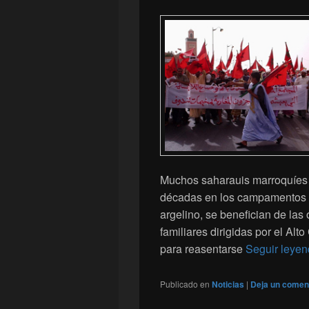
Muchos saharauis marroquíes r
décadas en los campamentos de
argelino, se benefician de las
familiares dirigidas por el A
para reasentarse
Seguir leye
Publicado en
Noticias
|
Deja un comen