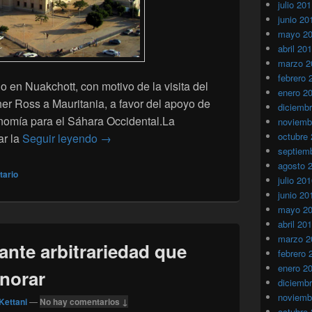
julio 20
junio 20
mayo 2
abril 20
marzo 2
febrero 
 en Nuakchott, con motivo de la visita del
enero 2
r Ross a Mauritania, a favor del apoyo de
diciemb
nomía para el Sáhara Occidental.La
noviemb
octubre
Mauritania: Llamamiento para el apoyo Del
ar la
Seguir leyendo
→
septiem
agosto 
tario
julio 20
junio 20
mayo 2
abril 20
marzo 2
tante arbitrariedad que
febrero 
enero 2
norar
diciemb
noviemb
Kettani
—
No hay comentarios ↓
octubre