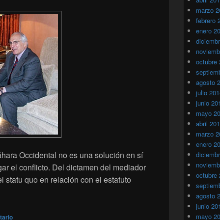
marzo 2
febrero 
enero 2
diciemb
noviemb
octubre
septiem
agosto 
julio 20
junio 20
mayo 2
abril 20
marzo 2
enero 2
áhara Occidental no es una solución en sí
diciemb
noviemb
ar el conflicto. Del dictamen del mediador
octubre
 statu quo en relación con el estatuto
septiem
n se beneficia del statu quo en el caso del Sáhara Occidental?
agosto 
junio 20
mayo 2
tario