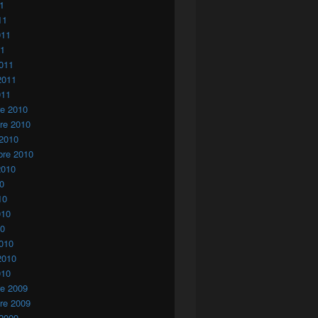
11
11
011
11
011
2011
011
re 2010
re 2010
 2010
 plan marroquí de autonomía para el Sáhara
bre 2010
2010
10
10
010
10
010
2010
010
re 2009
re 2009
 2009