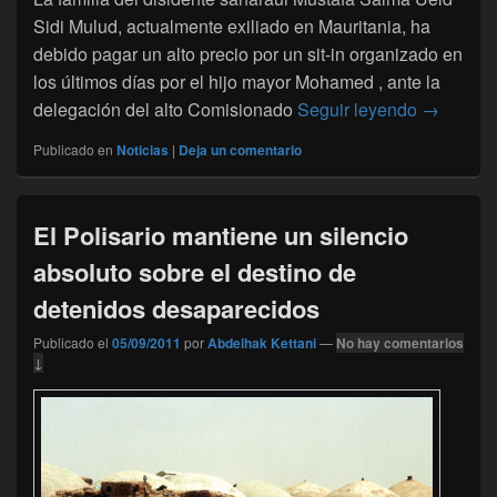
Sidi Mulud, actualmente exiliado en Mauritania, ha
debido pagar un alto precio por un sit-in organizado en
los últimos días por el hijo mayor Mohamed , ante la
Campament
delegación del alto Comisionado
Seguir leyendo
→
Publicado en
Noticias
|
Deja un comentario
El Polisario mantiene un silencio
absoluto sobre el destino de
detenidos desaparecidos
Publicado el
05/09/2011
por
Abdelhak Kettani
—
No hay comentarios
↓