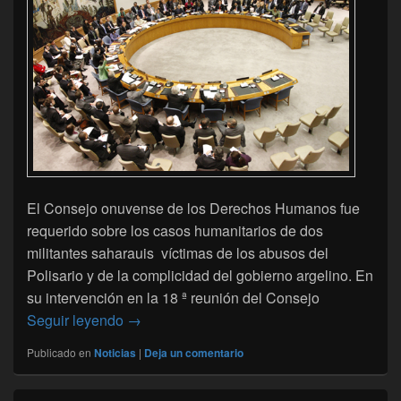
El Consejo onuvense de los Derechos Humanos fue
requerido sobre los casos humanitarios de dos
militantes saharauis víctimas de los abusos del
Polisario y de la complicidad del gobierno argelino. En
su intervención en la 18 ª reunión del Consejo
El CDH requerido sobre el caso humanitari
Seguir leyendo
→
Publicado en
Noticias
|
Deja un comentario