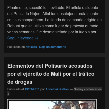
Finalmente, sucedió lo inevitable. El artista disidente
del Polisario Najem Allal fue desalojado brutalmente
con sus compañeros. La tienda de campaña erigida en
Rabuni que se utiliza como lugar de protesta durante
varias semanas, fue desmantelada por la fuerza por
Tinduf: protesta pública tras el desalojo por
Seguir leyendo
→
Publicado en
Noticias
|
Deja un comentario
Elementos del Polisario acosados
por el ejército de Malí por el tráfico
de drogas
Publicado el
19/09/2011
por
Abdelhak Kettani
—
No hay comentarios
↓