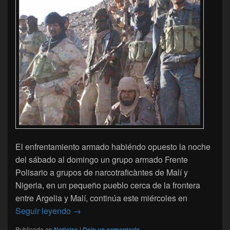
El enfrentamiento armado habiéndo opuesto la noche
del sábado al domingo un grupo armado Frente
Polisario a grupos de narcotraficàntes de Malí y
Nigeria, en un pequeño pueblo cerca de la frontera
entre Argelia y Malí, continúa este miércoles en
Elementos del Polisario acosados por el ejér
Seguir leyendo
→
Publicado en
Noticias
|
Deja un comentario