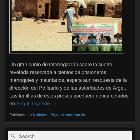
Un gran punto de interrogación sobre la suerte
revelada reservada a cientos de prisioneros
marroquíes y mauritanos, espera aun respuesta de la
dirección del Polisario y de las autoridades de Argel.
Las familias de éstos presos que fueron encarcelados
El Polisario mantiene un silencio absol
en
Seguir leyendo
→
Publicado en
Noticias
|
Deja un comentario
El
Buscar
Buscar
área