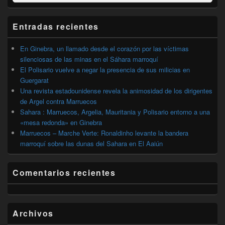
por:
de
widget
barra
Entradas recientes
lateral
primaria
En Ginebra, un llamado desde el corazón por las víctimas
silenciosas de las minas en el Sáhara marroquí
El Polisario vuelve a negar la presencia de sus milicias en
Guergarat
Una revista estadounidense revela la animosidad de los dirigentes
de Argel contra Marruecos
Sahara : Marruecos, Argelia, Mauritania y Polisario entorno a una
«mesa redonda» en Ginebra
Marruecos – Marche Verte: Ronaldinho levante la bandera
marroquí sobre las dunas del Sahara en El Aaiún
Comentarios recientes
Archivos