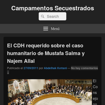
Campamentos Secuestrados
Buscar
Buscar
por:
Menú
El CDH requerido sobre el caso
humanitario de Mustafa Salma y
Najem Allal
Publicado el
27/09/2011
por
Abdelhak Kettani
—
No hay comentarios
↓
El
Co
ns
ejo
on