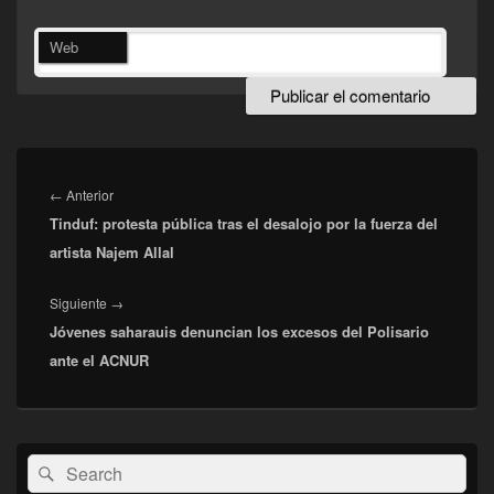
Web
Navegación
de
Entrada
←
Anterior
entradas
Tinduf: protesta pública tras el desalojo por la fuerza del
anterior:
artista Najem Allal
Entrada
Siguiente
→
Jóvenes saharauis denuncian los excesos del Polisario
siguiente:
ante el ACNUR
El
Buscar
Buscar
área
por:
de