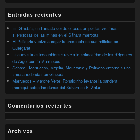
widget
barra
Entradas recientes
lateral
primaria
En Ginebra, un llamado desde el corazón por las víctimas
silenciosas de las minas en el Sáhara marroquí
El Polisario vuelve a negar la presencia de sus milicias en
Guergarat
Una revista estadounidense revela la animosidad de los dirigentes
de Argel contra Marruecos
Sahara : Marruecos, Argelia, Mauritania y Polisario entorno a una
«mesa redonda» en Ginebra
Marruecos – Marche Verte: Ronaldinho levante la bandera
marroquí sobre las dunas del Sahara en El Aaiún
Comentarios recientes
Archivos