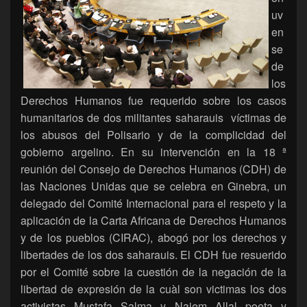
uv
en
se
de
los
Derechos Humanos fue requerido sobre los casos
humanitarios de dos militantes saharauis víctimas de
los abusos del Polisario y de la complicidad del
gobierno argelino. En su intervención en la 18 ª
reunión del Consejo de Derechos Humanos (CDH) de
las Naciones Unidas que se celebra en Ginebra, un
delegado del Comité Internacional para el respeto y la
aplicación de la Carta Africana de Derechos Humanos
y de los pueblos (CIRAC), abogó por los derechos y
libertades de los dos saharauis. El CDH fue resuerido
por el Comité sobre la cuestión de la negación de la
libertad de expresión de la cuàl son victimas los dos
activistas Mustafa Salma y Najem Allal poeta y