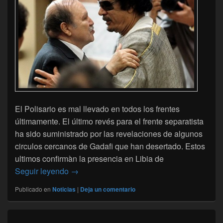
El Polisario es mal llevado en todos los frentes
últimamente. El último revés para el frente separatista
ha sido suministrado por las revelaciones de algunos
circulos cercanos de Gadafi que han desertado. Estos
ultimos confirmàn la presencia en Libia de
Libia: el caso de los mercenarios se suma a
Seguir leyendo
→
Publicado en
Noticias
|
Deja un comentario