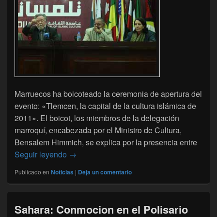
Marruecos ha boicoteado la ceremonia de apertura del
evento: «Tlemcen, la capital de la cultura islámica de
2011». El boicot, los miembros de la delegación
marroquí, encabezada por el Ministro de Cultura,
Bensalem Himmich, se explica por la presencia entre
Sahara Occidental: Marruecos boicotea la
Seguir leyendo
→
Publicado en
Noticias
|
Deja un comentario
Sahara: Conmocion en el Polisario