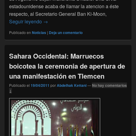
estadounidense acaba de llamar la atencion a éste
respecto, al Secretario General Ban Ki-Moon,
Una ONG EE.UU.llama la atencion de la ON
Seguir leyendo
→
Publicado en
Noticias
|
Deja un comentario
Sahara Occidental: Marruecos
boicotea la ceremonia de apertura de
una manifestación en Tlemcen
Publicado el
19/04/2011
por
Abdelhak Kettani
—
No hay comentarios
↓