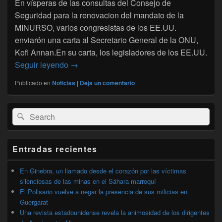
En vísperas de las consultas del Consejo de
Seguridad para la renovacion del mandato de la
MINURSO, varios congresistas de los EE.UU.
enviarón una carta al Secretario General de la ONU,
Kofi Annan.En su carta, los legisladores de los EE.UU.
Sáhara-ONU : requisitorio de congresistas 
Seguir leyendo
→
Publicado en
Noticias
|
Deja un comentario
El
Buscar
Buscar
área
por:
de
widget
barra
Entradas recientes
lateral
primaria
En Ginebra, un llamado desde el corazón por las víctimas
silenciosas de las minas en el Sáhara marroquí
El Polisario vuelve a negar la presencia de sus milicias en
Guergarat
Una revista estadounidense revela la animosidad de los dirigentes