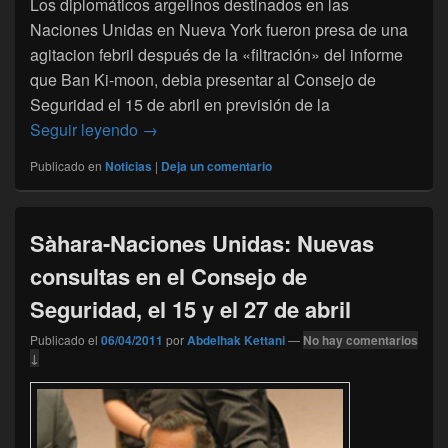
Los diplomáticos argelinos destinados en las
Naciones Unidas en Nueva York fueron presa de una
agitacion febril después de la «filtración» del informe
que Ban Ki-moon, debia presentar al Consejo de
Seguridad el 15 de abril en previsión de la
Sahara: Conmocion en el Polisario después
Seguir leyendo
→
Publicado en
Noticias
|
Deja un comentario
Sàhara-Naciones Unidas: Nuevas
consultas en el Consejo de
Seguridad, el 15 y el 27 de abril
Publicado el
06/04/2011
por
Abdelhak Kettani
—
No hay comentarios
↓