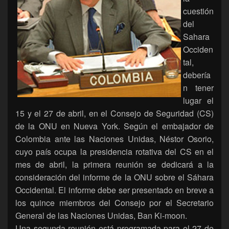
cuestión
del
Sahara
Occiden
tal,
debería
n tener
lugar el
15 y el 27 de abril, en el Consejo de Seguridad (CS)
de la ONU en Nueva York. Según el embajador de
Colombia ante las Naciones Unidas, Néstor Osorio,
cuyo país ocupa la presidencia rotativa del CS en el
mes de abril, la primera reunión se dedicará a la
consideración del informe de la ONU sobre el Sáhara
Occidental. El informe debe ser presentado en breve a
los quince miembros del Consejo por el Secretario
General de las Naciones Unidas, Ban Ki-moon.
Una segunda reunión está programada para el 27 de