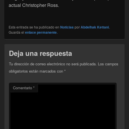
actual Christopher Ross.
Esta entrada se ha publicado en
Noticias
por
Abdelhak Kettani
.
Guarda el
enlace permanente
.
Deja una respuesta
Tu dirección de correo electrónico no será publicada.
Los campos
obligatorios están marcados con
*
Comentario
*