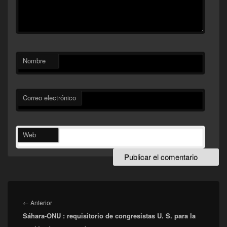
Nombre
Correo electrónico
Web
Navegación
de
Entrada
←
Anterior
entradas
Sáhara-ONU : requisitorio de congresistas U. S. para la
anterior: