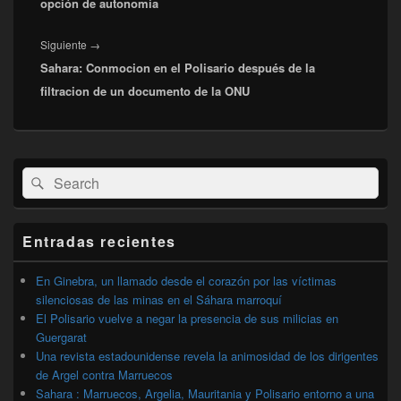
opción de autonomía
Entrada
Siguiente
→
Sahara: Conmocion en el Polisario después de la
siguiente:
filtracion de un documento de la ONU
El
Buscar
Buscar
área
por:
de
widget
barra
Entradas recientes
lateral
primaria
En Ginebra, un llamado desde el corazón por las víctimas
silenciosas de las minas en el Sáhara marroquí
El Polisario vuelve a negar la presencia de sus milicias en
Guergarat
Una revista estadounidense revela la animosidad de los dirigentes
de Argel contra Marruecos
Sahara : Marruecos, Argelia, Mauritania y Polisario entorno a una