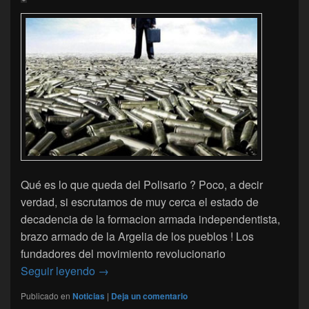
Qué es lo que queda del Polisario ? Poco, a decir
verdad, si escrutamos de muy cerca el estado de
decadencia de la formacion armada independentista,
brazo armado de la Argelia de los pueblos ! Los
fundadores del movimiento revolucionario
El Polisario : Armas, contrabando y una guerr
Seguir leyendo
→
Publicado en
Noticias
|
Deja un comentario