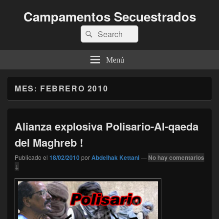
Campamentos Secuestrados
Buscar
Buscar
por:
Menú
MES:
FEBRERO 2010
Alianza explosiva Polisario-Al-qaeda
del Maghreb !
Publicado el
18/02/2010
por
Abdelhak Kettani
—
No hay comentarios
↓