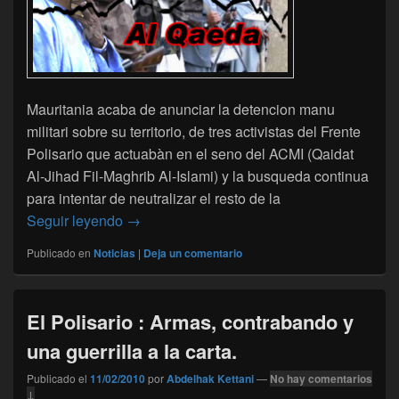
Mauritania acaba de anunciar la detencion manu
militari sobre su territorio, de tres activistas del Frente
Polisario que actuabàn en el seno del ACMI (Qaidat
Al-Jihad Fil-Maghrib Al-Islami) y la busqueda continua
para intentar de neutralizar el resto de la
Alianza explosiva Polisario-Al-qaeda del M
Seguir leyendo
→
Publicado en
Noticias
|
Deja un comentario
El Polisario : Armas, contrabando y
una guerrilla a la carta.
Publicado el
11/02/2010
por
Abdelhak Kettani
—
No hay comentarios
↓