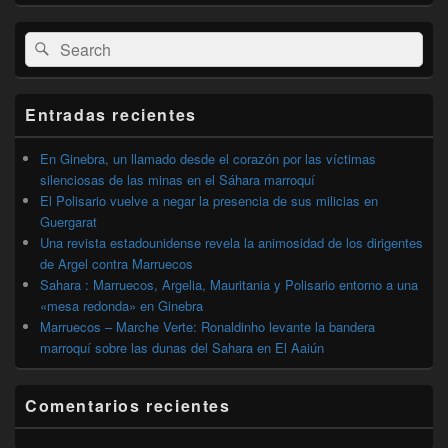
El
Buscar
Buscar
área
por:
de
widget
barra
Entradas recientes
lateral
primaria
En Ginebra, un llamado desde el corazón por las víctimas
silenciosas de las minas en el Sáhara marroquí
El Polisario vuelve a negar la presencia de sus milicias en
Guergarat
Una revista estadounidense revela la animosidad de los dirigentes
de Argel contra Marruecos
Sahara : Marruecos, Argelia, Mauritania y Polisario entorno a una
«mesa redonda» en Ginebra
Marruecos – Marche Verte: Ronaldinho levante la bandera
marroquí sobre las dunas del Sahara en El Aaiún
Comentarios recientes