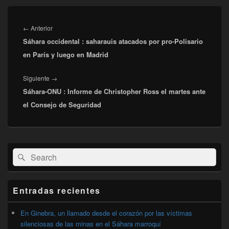
Navegación
de
Entrada
←
Anterior
entradas
Sáhara occidental : saharauis atacados por pro-Polisario
anterior:
en París y luego en Madrid
Entrada
Siguiente
→
Sáhara-ONU : Informe de Christopher Ross el martes ante
siguiente:
el Consejo de Seguridad
El
Buscar
Buscar
área
por:
de
widget
barra
Entradas recientes
lateral
primaria
En Ginebra, un llamado desde el corazón por las víctimas
silenciosas de las minas en el Sáhara marroquí