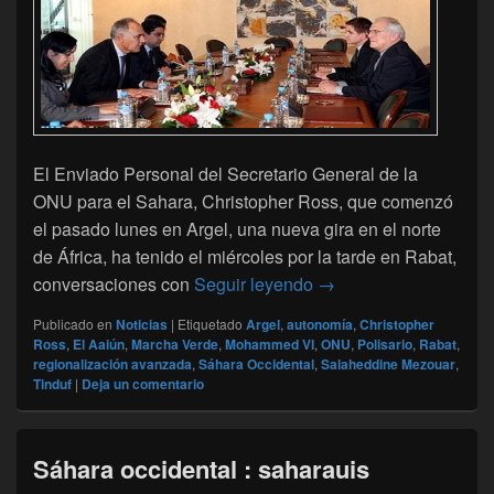
El Enviado Personal del Secretario General de la
ONU para el Sahara, Christopher Ross, que comenzó
el pasado lunes en Argel, una nueva gira en el norte
de África, ha tenido el miércoles por la tarde en Rabat,
Sáhara Occidental, Ch
conversaciones con
Seguir leyendo
→
Publicado en
Noticias
|
Etiquetado
Argel
,
autonomía
,
Christopher
Ross
,
El Aaiún
,
Marcha Verde
,
Mohammed VI
,
ONU
,
Polisario
,
Rabat
,
regionalización avanzada
,
Sáhara Occidental
,
Salaheddine Mezouar
,
Tinduf
|
Deja un comentario
Sáhara occidental : saharauis