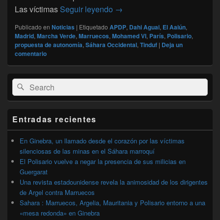
Sáhara occidental : saharauis
Las víctimas
Seguir leyendo
→
Publicado en
Noticias
|
Etiquetado
APDP
,
Dahi Aguai
,
El Aaiún
,
Madrid
,
Marcha Verde
,
Marruecos
,
Mohamed VI
,
París
,
Polisario
,
propuesta de autonomía
,
Sáhara Occidental
,
Tinduf
|
Deja un
comentario
El
Buscar
Buscar
área
por:
de
widget
barra
Entradas recientes
lateral
primaria
En Ginebra, un llamado desde el corazón por las víctimas
silenciosas de las minas en el Sáhara marroquí
El Polisario vuelve a negar la presencia de sus milicias en
Guergarat
Una revista estadounidense revela la animosidad de los dirigentes
de Argel contra Marruecos
Sahara : Marruecos, Argelia, Mauritania y Polisario entorno a una
«mesa redonda» en Ginebra