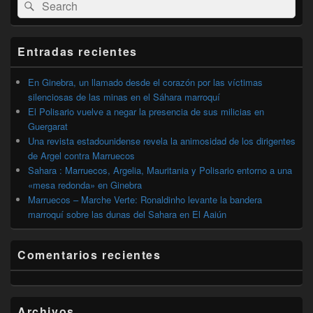
Buscar
Buscar
área
por:
de
widget
barra
Entradas recientes
lateral
primaria
En Ginebra, un llamado desde el corazón por las víctimas
silenciosas de las minas en el Sáhara marroquí
El Polisario vuelve a negar la presencia de sus milicias en
Guergarat
Una revista estadounidense revela la animosidad de los dirigentes
de Argel contra Marruecos
Sahara : Marruecos, Argelia, Mauritania y Polisario entorno a una
«mesa redonda» en Ginebra
Marruecos – Marche Verte: Ronaldinho levante la bandera
marroquí sobre las dunas del Sahara en El Aaiún
Comentarios recientes
Archivos