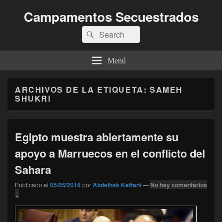
Campamentos Secuestrados
Buscar
Buscar
por:
Menú
ARCHIVOS DE LA ETIQUETA:
SAMEH
SHUKRI
Egipto muestra abiertamente su
apoyo a Marruecos en el conflicto del
Sahara
Publicado el
05/05/2016
por
Abdelhak Kettani
—
No hay comentarios
↓