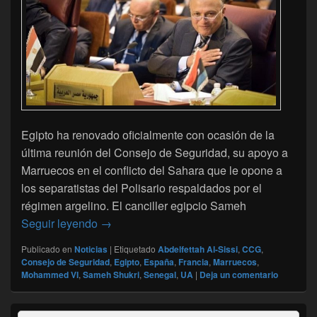
Egipto ha renovado oficialmente con ocasión de la
última reunión del Consejo de Seguridad, su apoyo a
Marruecos en el conflicto del Sahara que le opone a
los separatistas del Polisario respaldados por el
régimen argelino. El canciller egipcio Sameh
Egipto muestra abiertamente su apoyo a Ma
Seguir leyendo
→
Publicado en
Noticias
|
Etiquetado
Abdelfettah Al-Sissi
,
CCG
,
Consejo de Seguridad
,
Egipto
,
España
,
Francia
,
Marruecos
,
Mohammed VI
,
Sameh Shukri
,
Senegal
,
UA
|
Deja un comentario
El