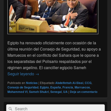
Egipto ha renovado oficialmente con ocasión de la
última reunión del Consejo de Seguridad, su apoyo a
Marruecos en el conflicto del Sahara que le opone a
los separatistas del Polisario respaldados por el
régimen argelino. El canciller egipcio Sameh
Egipto muestra abiertamente su apoyo a Ma
Seguir leyendo
→
Publicado en
Noticias
|
Etiquetado
Abdelfettah Al-Sissi
,
CCG
,
Consejo de Seguridad
,
Egipto
,
España
,
Francia
,
Marruecos
,
Mohammed VI
,
Sameh Shukri
,
Senegal
,
UA
|
Deja un comentario
El
Buscar
Buscar
área