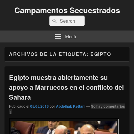
Campamentos Secuestrados
Buscar
Buscar
por:
Menú
ARCHIVOS DE LA ETIQUETA:
EGIPTO
Egipto muestra abiertamente su
apoyo a Marruecos en el conflicto del
Sahara
Publicado el
05/05/2016
por
Abdelhak Kettani
—
No hay comentarios
↓