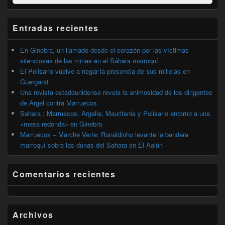
por:
de
widget
barra
Entradas recientes
lateral
primaria
En Ginebra, un llamado desde el corazón por las víctimas
silenciosas de las minas en el Sáhara marroquí
El Polisario vuelve a negar la presencia de sus milicias en
Guergarat
Una revista estadounidense revela la animosidad de los dirigentes
de Argel contra Marruecos
Sahara : Marruecos, Argelia, Mauritania y Polisario entorno a una
«mesa redonda» en Ginebra
Marruecos – Marche Verte: Ronaldinho levante la bandera
marroquí sobre las dunas del Sahara en El Aaiún
Comentarios recientes
Archivos