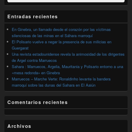
por:
de
widget
barra
Entradas recientes
lateral
primaria
En Ginebra, un llamado desde el corazón por las víctimas
silenciosas de las minas en el Sáhara marroquí
El Polisario vuelve a negar la presencia de sus milicias en
Guergarat
Una revista estadounidense revela la animosidad de los dirigentes
de Argel contra Marruecos
Sahara : Marruecos, Argelia, Mauritania y Polisario entorno a una
«mesa redonda» en Ginebra
Marruecos – Marche Verte: Ronaldinho levante la bandera
marroquí sobre las dunas del Sahara en El Aaiún
Comentarios recientes
Archivos