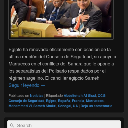
Egipto ha renovado oficialmente con ocasión de la
última reunión del Consejo de Seguridad, su apoyo a
Marruecos en el conflicto del Sahara que le opone a
los separatistas del Polisario respaldados por el
régimen argelino. El canciller egipcio Sameh
Egipto muestra abiertamente su apoyo a Ma
Seguir leyendo
→
Publicado en
Noticias
|
Etiquetado
Abdelfettah Al-Sissi
,
CCG
,
Consejo de Seguridad
,
Egipto
,
España
,
Francia
,
Marruecos
,
Mohammed VI
,
Sameh Shukri
,
Senegal
,
UA
|
Deja un comentario
El
Buscar
Buscar
área