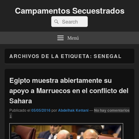
Campamentos Secuestrados
Buscar
Buscar
por:
Menú
ARCHIVOS DE LA ETIQUETA:
SENEGAL
Egipto muestra abiertamente su
apoyo a Marruecos en el conflicto del
Sahara
Publicado el
05/05/2016
por
Abdelhak Kettani
—
No hay comentarios
↓