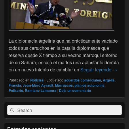
La diplomacia argelina que ha prácticamente vaciado
todos sus cartuchos en la batalla diplomática que
reserva desde X tiempo a su vecino marroquí entorno
de su Sahara, encajó el martes una aplastante derrota
amargo f
en un nuevo intento de cambiar un
Seguir leyendo
→
Publicado en
Noticias
|
Etiquetado
acuerdos comerciales
,
Argelia
,
Francia
,
Jean-Marc Ayrault
,
Marruecos
,
plan de autonomía
,
Polisario
,
Ramtane Lamamra
|
Deja un comentario
El
Buscar
Buscar
área
por:
de
widget
barra
Entradas recientes