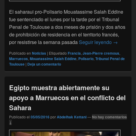
El saharaui pro-Polisario Mouatassime Salah Eddine
fue sentenciado el lunes por la tarde por el Tribunal
Penal de Toulouse a dos meses de prisión y dos años
de prohibición de residencia en el territorio francés,
Un Saharau
por resistirse la semana pasada
Seguir leyendo
→
Publicado en
Noticias
|
Etiquetado
Francia
,
Jean-Pierre cremous
,
Marruecos
,
Mouatassime Salah Eddine
,
Polisario
,
Tribunal Penal de
Toulouse
|
Deja un comentario
Egipto muestra abiertamente su
apoyo a Marruecos en el conflicto del
Sahara
Publicado el
05/05/2016
por
Abdelhak Kettani
—
No hay comentarios
↓