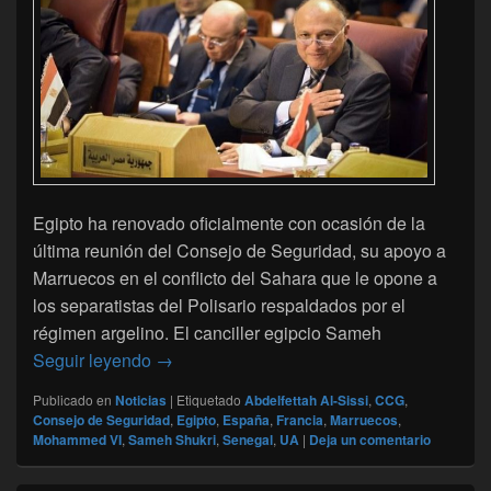
Egipto ha renovado oficialmente con ocasión de la
última reunión del Consejo de Seguridad, su apoyo a
Marruecos en el conflicto del Sahara que le opone a
los separatistas del Polisario respaldados por el
régimen argelino. El canciller egipcio Sameh
Egipto muestra abiertamente su apoyo a Ma
Seguir leyendo
→
Publicado en
Noticias
|
Etiquetado
Abdelfettah Al-Sissi
,
CCG
,
Consejo de Seguridad
,
Egipto
,
España
,
Francia
,
Marruecos
,
Mohammed VI
,
Sameh Shukri
,
Senegal
,
UA
|
Deja un comentario