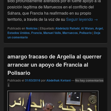
sido profundamente alterados por el fuerte apoyo a la
posición legítima de Marruecos en el conflicto del
Sáhara, que Francia ha reafirmado en su propio
Sáhara: L
territorio, a través de la voz de su
Seguir leyendo
→
Publicado en
Noticias
|
Etiquetado
Abdelaziz Rahabi
,
Al Watan
,
Argel
,
Estados Unidos
,
Francia
,
Manuel Valls
,
Marruecos
,
Polisario
|
Deja
un comentario
amargo fracaso de Argelia al querrer
arrancar un apoyo de Francia al
Polisario
Publicado el
31/03/2016
por
Abdelhak Kettani
—
No hay comentarios
↓