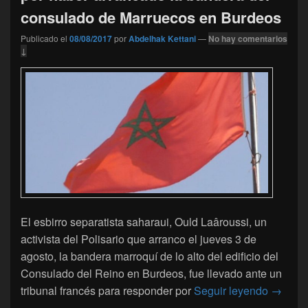
consulado de Marruecos en Burdeos
Publicado el
08/08/2017
por
Abdelhak Kettani
—
No hay comentarios
↓
El esbirro separatista saharaui, Ould Laâroussi, un
activista del Polisario que arranco el jueves 3 de
agosto, la bandera marroquí de lo alto del edificio del
Consulado del Reino en Burdeos, fue llevado ante un
Un acti
tribunal francés para responder por
Seguir leyendo
→