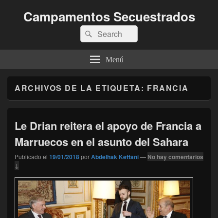
Campamentos Secuestrados
Buscar
Buscar
por:
Menú
ARCHIVOS DE LA ETIQUETA:
FRANCIA
Le Drian reitera el apoyo de Francia a
Marruecos en el asunto del Sahara
Publicado el
19/01/2018
por
Abdelhak Kettani
—
No hay comentarios
↓