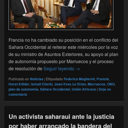
Francia no ha cambiado su posición en el conflicto del
Sahara Occidental al reiterar este miércoles por la voz
de su ministro de Asuntos Exteriores, su apoyo al plan
de autonomía propuesto por Marruecos y el proceso
Le Drian reitera el apoyo
de resolución de
Seguir leyendo
→
Publicado en
Noticias
|
Etiquetado
Federica Mogherini
,
Francia
,
Horst Köhler
,
Ismail Cherki
,
Jean-Yves Le Drian
,
Marruecos
,
ONU
,
plan de autonomía
,
Sáhara Occidental
,
Unión Africano
|
Deja un
comentario
Un activista saharaui ante la justicia
por haber arrancado la bandera del