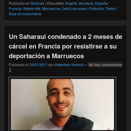
Publicado en
Noticias
|
Etiquetado
Argelia
,
Burdeos
,
España
,
Francia
,
Gdeim Izik
,
Marruecos
,
Ould Laâroussi
,
Polisario
,
Tinduf
|
Deja un comentario
Un Saharaui condenado a 2 meses de
cárcel en Francia por resistirse a su
deportación a Marruecos
Publicado el
25/07/2017
por
Abdelhak Kettani
—
No hay comentarios
↓