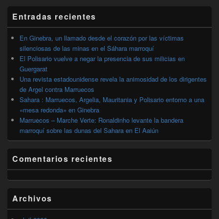
widget
barra
Entradas recientes
lateral
primaria
En Ginebra, un llamado desde el corazón por las víctimas
silenciosas de las minas en el Sáhara marroquí
El Polisario vuelve a negar la presencia de sus milicias en
Guergarat
Una revista estadounidense revela la animosidad de los dirigentes
de Argel contra Marruecos
Sahara : Marruecos, Argelia, Mauritania y Polisario entorno a una
«mesa redonda» en Ginebra
Marruecos – Marche Verte: Ronaldinho levante la bandera
marroquí sobre las dunas del Sahara en El Aaiún
Comentarios recientes
Archivos