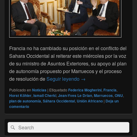
Francia no ha cambiado su posición en el conflicto del
Sahara Occidental al reiterar este miércoles por la voz
de su ministro de Asuntos Exteriores, su apoyo al plan
de autonomía propuesto por Marruecos y el proceso
Le Drian reitera el apoyo
de resolución de
Seguir leyendo
→
Publicado en
Noticias
|
Etiquetado
Federica Mogherini
,
Francia
,
Horst Köhler
,
Ismail Cherki
,
Jean-Yves Le Drian
,
Marruecos
,
ONU
,
plan de autonomía
,
Sáhara Occidental
,
Unión Africano
|
Deja un
comentario
El
Buscar
Buscar
área
por:
de