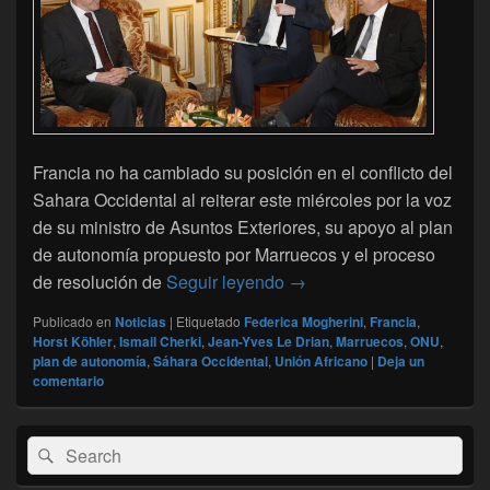
Francia no ha cambiado su posición en el conflicto del
Sahara Occidental al reiterar este miércoles por la voz
de su ministro de Asuntos Exteriores, su apoyo al plan
de autonomía propuesto por Marruecos y el proceso
Le Drian reitera el apoyo
de resolución de
Seguir leyendo
→
Publicado en
Noticias
|
Etiquetado
Federica Mogherini
,
Francia
,
Horst Köhler
,
Ismail Cherki
,
Jean-Yves Le Drian
,
Marruecos
,
ONU
,
plan de autonomía
,
Sáhara Occidental
,
Unión Africano
|
Deja un
comentario
El
Buscar
Buscar
área
por:
de