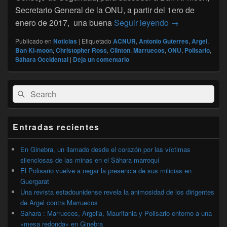
Secretario General de la ONU, a partir del 1ero de
Oficial: El por
enero de 2017, una buena
Seguir leyendo
→
Publicado en
Noticias
|
Etiquetado
ACNUR
,
Antonio Guterres
,
Argel
,
Ban Ki-moon
,
Christopher Ross
,
Clinton
,
Marruecos
,
ONU
,
Polisario
,
Sáhara Occidental
|
Deja un comentario
El
Buscar
Buscar
área
por:
de
widget
barra
Entradas recientes
lateral
primaria
En Ginebra, un llamado desde el corazón por las víctimas
silenciosas de las minas en el Sáhara marroquí
El Polisario vuelve a negar la presencia de sus milicias en
Guergarat
Una revista estadounidense revela la animosidad de los dirigentes
de Argel contra Marruecos
Sahara : Marruecos, Argelia, Mauritania y Polisario entorno a una
«mesa redonda» en Ginebra