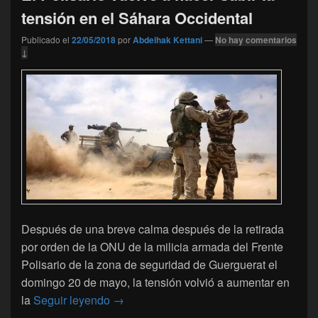
tensión en el Sáhara Occidental
Publicado el
22/05/2018
por
Abdelhak Kettani
—
No hay comentarios
↓
Después de una breve calma después de la retirada
por orden de la ONU de la milicia armada del Frente
Polisario de la zona de seguridad de Guerguerat el
domingo 20 de mayo, la tensión volvió a aumentar en
El Polisario vuelve a hacer subir la tens
la
Seguir leyendo
→