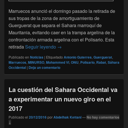
Marruecos anunció el domingo pasado la retirada de
sus tropas de la zona de amortiguamiento de
Guerguerat que separa el Sahara marroquí de
Mauritania, evitando caer en la trampa argelina de la
confrontación armada argelina con el Polisario. Esta
Sahara Occidental : Marruecos evit
retirada
Seguir leyendo
→
Publicado en
Noticias
|
Etiquetado
Antonio Guterres
,
Guerguerat
,
Marruecos
,
MINURSO
,
Mohammed VI
,
ONU
,
Polisario
,
Rabat
,
Sáhara
Occidental
|
Deja un comentario
La cuestión del Sahara Occidental va
a experimentar un nuevo giro en el
2017
Publicado el
20/12/2016
por
Abdelhak Kettani
—
No hay comentarios
↓