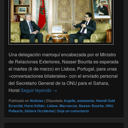
Una delegación marroquí encabezada por el Ministro
de Relaciones Exteriores, Nasser Bourita es esperada
el martes (6 de marzo) en Lisboa, Portugal, para unas
«conversaciones bilaterales» con el enviado personal
del Secretario General de la ONU para el Sahara,
ONU-Sáhara Occidental: Köhler recib
Horst
Seguir leyendo
→
Publicado en
Noticias
|
Etiquetado
Argelia
,
autonomía
,
Hamdi Ould
Errachid
,
Horst Köhler
,
Lisboa
,
Marruecos
,
Nasser Bourita
,
ONU
,
Polisario
,
Sáhara Occidental
|
Deja un comentario