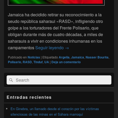
Jamaica ha decidido retirar su reconocimiento a la
seudo república saharaui «RASD», infligiendo otro
golpe a los torturadores del Frente Polisario, que
obligan durante más de cuatro décadas, a miles de
saharauis a vivir en condiciones inhumanas en los
Sáhara: Jamaica inflinge un 
campamentos
Seguir leyendo
→
Publicado en
Noticias
|
Etiquetado
Argelia
,
Jamaica
,
Nasser Bourita
,
Polisario
,
RASD
,
Tinduf
,
UA
|
Deja un comentario
El
Buscar
Buscar
área
por:
de
widget
barra
Entradas recientes
lateral
primaria
En Ginebra, un llamado desde el corazón por las víctimas
silenciosas de las minas en el Sáhara marroquí