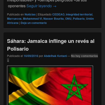
Marruecos ha hecho 2016 el año
oponentes
Seguir leyendo
→
Publicado en
Noticias
|
Etiquetado
CEDEAO
,
integridad territorial
,
Marruecos
,
Mohammed VI
,
Nasser Bourita
,
ONU
,
Polisario
,
Unión
Africana
|
Deja un comentario
Sáhara: Jamaica inflinge un revés al
Polisario
Publicado el
16/09/2016
por
Abdelhak Kettani
—
No hay comentarios
↓