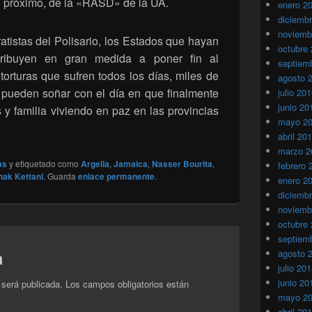
ro próximo, de la «RASD» de la UA.
enero 2
diciemb
noviemb
atistas del Polisario, los Estados que hayan
octubre
tribuyen en gran medida a poner fin al
septiem
 torturas que sufren todos los días, miles de
agosto 
 pueden soñar con el día en que finalmente
julio 20
junio 20
y familia viviendo en paz en las provincias
mayo 2
abril 20
marzo 2
as
y etiquetado como
Argelia
,
Jamaica
,
Nasser Bourita
,
febrero 
hak Kettani
. Guarda
enlace permanente
.
enero 2
diciemb
noviemb
octubre
septiem
a
agosto 
julio 20
junio 20
 será publicada.
Los campos obligatorios están
mayo 2
abril 20