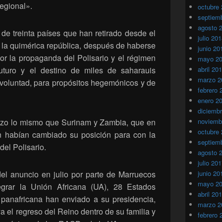
regional».
octubre
septiem
agosto 
de treinta países que han retirado desde el
julio 20
 la quimérica república, después de haberse
junio 20
or la propaganda del Polisario y el régimen
mayo 2
futuro y el destino de miles de saharauis
abril 20
marzo 2
 voluntad, para propósitos hegemónicos y de
febrero 
enero 2
diciemb
izo lo mismo que Surinam y Zambia, que en
noviemb
octubre
n habían cambiado su posición para con la
septiem
del Polisario.
agosto 
julio 20
l anuncio en julio por parte de Marruecos
junio 20
mayo 2
grar la Unión Africana (UA), 28 Estados
abril 20
panafricana han enviado a su presidencia,
marzo 2
a el regreso del Reino dentro de su familia y
febrero 