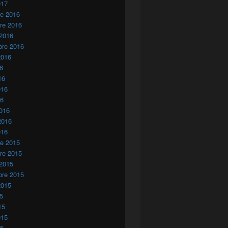
017
re 2016
re 2016
 2016
bre 2016
2016
16
16
016
16
016
2016
016
re 2015
re 2015
 2015
bre 2015
2015
15
15
015
15