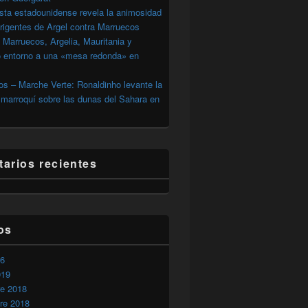
sta estadounidense revela la animosidad
irigentes de Argel contra Marruecos
 Marruecos, Argelia, Mauritania y
o entorno a una «mesa redonda» en
s – Marche Verte: Ronaldinho levante la
marroquí sobre las dunas del Sahara en
arios recientes
os
26
019
re 2018
re 2018