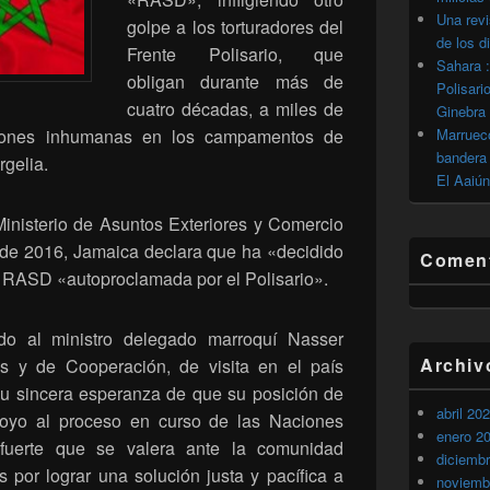
Una revi
golpe a los torturadores del
de los d
Frente Polisario, que
Sahara :
obligan durante más de
Polisari
cuatro décadas, a miles de
Ginebra
ciones inhumanas en los campamentos de
Marrueco
bandera 
rgelia.
El Aaiún
Ministerio de Asuntos Exteriores y Comercio
e de 2016, Jamaica declara que ha «decidido
Coment
a» RASD «autoproclamada por el Polisario».
o al ministro delegado marroquí Nasser
Archiv
es y de Cooperación, de visita en el país
u sincera esperanza de que su posición de
abril 20
poyo al proceso en curso de las Naciones
enero 2
fuerte que se valera ante la comunidad
diciemb
s por lograr una solución justa y pacífica a
noviemb