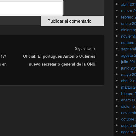
abril 20
marzo 2
febrero 
enero 2
diciemb
noviemb
octubre
Entrada
Siguiente
→
septiem
agosto 
 17ª
Oficial: El portugués Antonio Guterres
siguiente:
julio 20
s en
nuevo secretario general de la ONU
junio 20
mayo 2
abril 20
marzo 2
febrero 
enero 2
diciemb
noviemb
octubre
septiem
agosto 