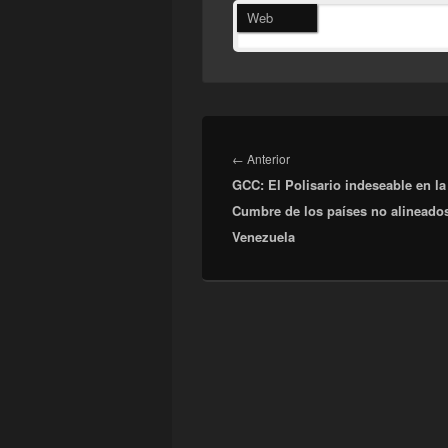
Web
Navegación
de
Entrada
←
Anterior
entradas
GCC: El Polisario indeseable en la
anterior:
Cumbre de los países no alineado
Venezuela