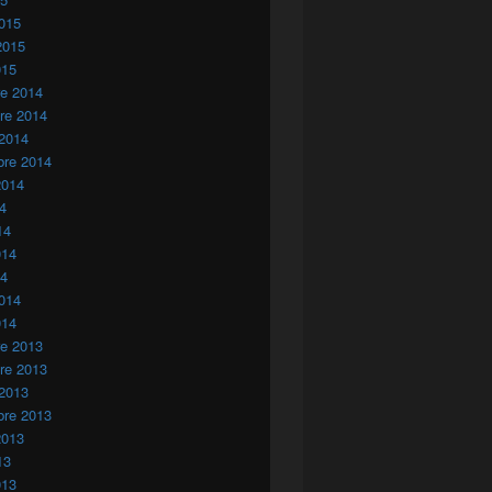
015
2015
015
re 2014
re 2014
 2014
bre 2014
2014
14
14
014
14
014
014
re 2013
re 2013
 2013
bre 2013
2013
13
013