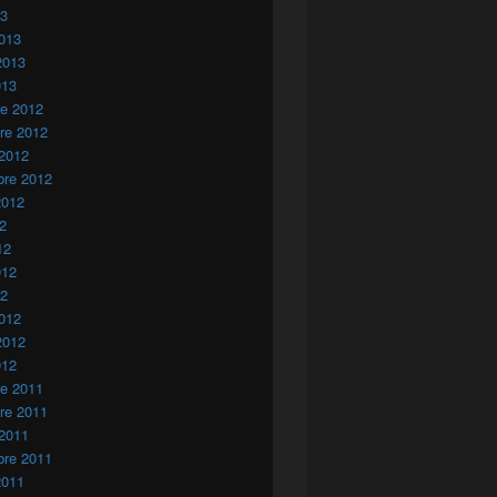
13
013
2013
013
re 2012
re 2012
 2012
bre 2012
2012
12
12
012
12
012
2012
012
re 2011
re 2011
 2011
bre 2011
2011