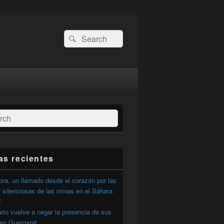
Buscar
Buscar
por:
ar
as recientes
ra, un llamado desde el corazón por las
 silenciosas de las minas en el Sáhara
í
ario vuelve a negar la presencia de sus
 en Guergarat