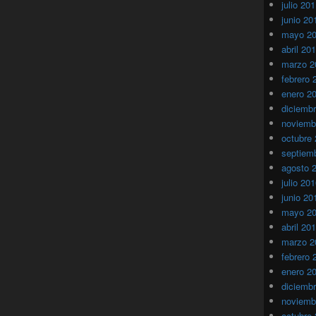
julio 20
junio 20
mayo 2
abril 20
marzo 2
febrero 
enero 2
diciemb
noviemb
octubre
septiem
agosto 
julio 20
junio 20
mayo 2
abril 20
marzo 2
febrero 
enero 2
diciemb
noviemb
octubre