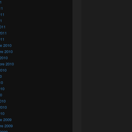
11
11
011
11
011
2011
011
re 2010
re 2010
 2010
bre 2010
2010
10
10
010
10
010
2010
010
re 2009
re 2009
 2009