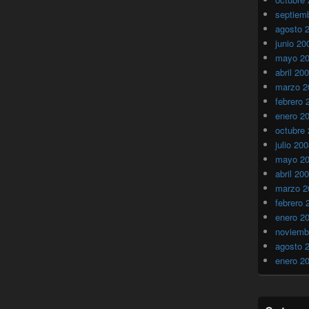
septiem
agosto 
junio 20
mayo 2
abril 20
marzo 2
febrero 
enero 2
octubre
julio 20
mayo 2
abril 20
marzo 2
febrero 
enero 2
noviemb
agosto 
enero 2