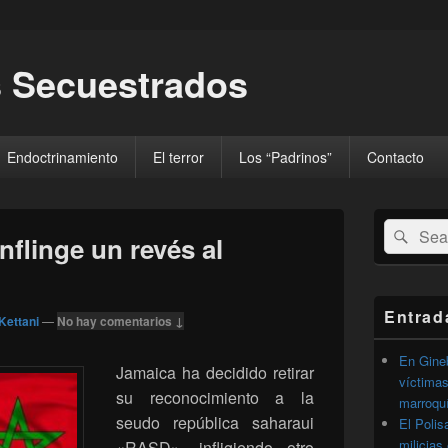
 Secuestrados
Endoctrinamiento
El terror
Los “Padrinos”
Contacto
El
Buscar
Busc
área
nflinge un revés al
por:
de
widget
barra
lateral
Entrad
Kettani
—
No hay comentarios ↓
primaria
En Gineb
Jamaica ha decidido retirar
víctimas
su reconocimiento a la
marroqu
seudo república saharaui
El Polis
milicias
«RASD», infligiendo otro