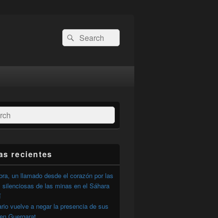
Buscar
Buscar
por:
ar
as recientes
ra, un llamado desde el corazón por las
 silenciosas de las minas en el Sáhara
í
ario vuelve a negar la presencia de sus
 en Guergarat