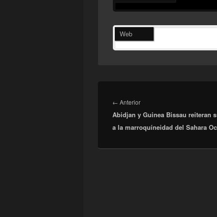
Web
Navegación
de
Entrada
←
Anterior
entradas
Abidjan y Guinea Bissau reiteran 
anterior:
a la marroquíneidad del Sahara Oc