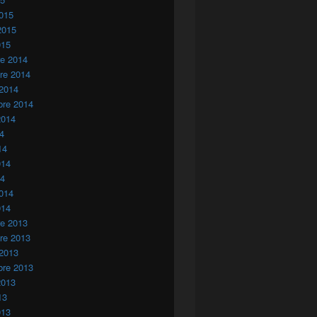
015
2015
015
re 2014
re 2014
 2014
bre 2014
2014
14
14
014
14
014
014
re 2013
re 2013
 2013
bre 2013
2013
13
013