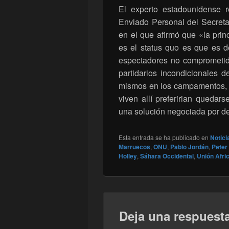
El experto estadounidense r
Enviado Personal del Secret
en el que afirmó que «la princ
es el status quo es que es d
espectadores no comprometido
partidarios incondicionales d
mismos en los campamentos, 
viven allí preferirian quedars
una solución negociada por de
Esta entrada se ha publicado en
Notici
Marruecos
,
ONU
,
Pablo Jordán
,
Peter
Holley
,
Sáhara Occidental
,
Unión Afri
Deja una respuest