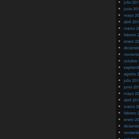
julio 20
junio 20
mayo 2
abril 20
marzo 2
febrero 
enero 2
diciemb
noviemb
octubre
septiem
agosto 
julio 20
junio 20
mayo 2
abril 20
marzo 2
febrero 
enero 2
diciemb
noviemb
octubre