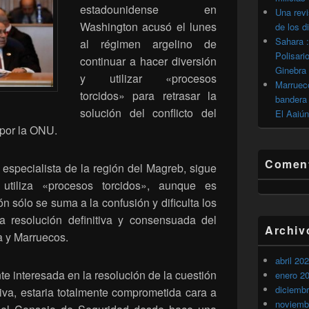
estadounidense en
Una revi
Washington acusó el lunes
de los d
Sahara :
al régimen argelino de
Polisari
continuar a hacer diversión
Ginebra
y utilizar «procesos
Marrueco
torcidos» para retrasar la
bandera 
solución del conflicto del
El Aaiún
 por la ONU.
Coment
 especialista de la región del Magreb, sigue
utiliza «procesos torcidos», aunque es
n sólo se suma a la confusión y dificulta los
 resolución definitiva y consensuada del
Archiv
lia y Marruecos.
abril 20
e interesada en la resolución de la cuestión
enero 2
diciemb
iva, estaria totalmente comprometida cara a
noviemb