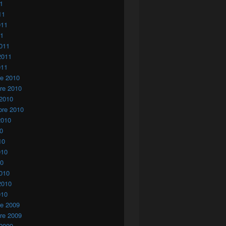
11
11
011
11
011
2011
011
re 2010
re 2010
 2010
bre 2010
2010
10
10
010
10
010
2010
010
re 2009
re 2009
 2009