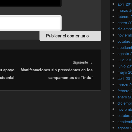
abril 20
marzo 2
febrero 
enero 2
diciemb
noviemb
octubre
septiem
agosto 
julio 20
Entrada
Siguiente
→
junio 20
su apoyo
Manifestaciones sin precedentes en los
siguiente:
mayo 2
cidental
campamentos de Tinduf
abril 20
marzo 2
febrero 
enero 2
diciemb
noviemb
octubre
septiem
agosto 