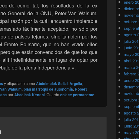
enero 2
ecordó como tal, los resultados de la ex
diciemb
ario General de la ONU, Peter Van Walsum,
noviemb
ipal razón por la cuál encuentro intolerable
octubre
emasiado fácilmente aceptado, no sólo por
septiem
agosto 
s de paises lejanos, sino también por los
julio 20
el Frente Polisario, que no han vivido ellos
junio 20
pero que están convencidos de que los que
mayo 2
e allí indefinidamente en lugar de optar por
abril 20
bajo de la plena independencia «.
marzo 2
febrero 
enero 2
as
y etiquetado como
Abdelmalek Sellal
,
Argelia
,
diciemb
 Van Walsum
,
plan marroquí de autonomía
,
Robert
noviemb
cana
por
Abdelhak Kettani
. Guarda
enlace permanente
.
octubre
septiem
agosto 
julio 20
junio 20
a
mayo 2
abril 20