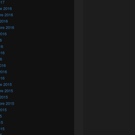
017
re 2016
re 2016
 2016
bre 2016
2016
16
16
016
16
016
2016
016
re 2015
re 2015
 2015
bre 2015
2015
15
15
015
15