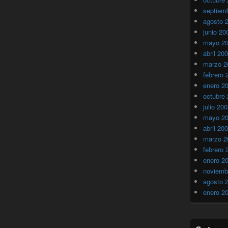
septiem
agosto 
junio 20
mayo 2
abril 20
marzo 2
febrero 
enero 2
octubre
julio 20
mayo 2
abril 20
marzo 2
febrero 
enero 2
noviemb
agosto 
enero 2