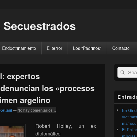
 Secuestrados
Endoctrinamiento
El terror
Los “Padrinos”
Contacto
El
Buscar
Busc
área
l: expertos
por:
de
widget
denuncian los «procesos
barra
lateral
Entrad
gimen argelino
primaria
Kettani
—
No hay comentarios ↓
En Gineb
víctimas
marroqu
Robert Holley, un ex
El Polis
diplomático
milicias