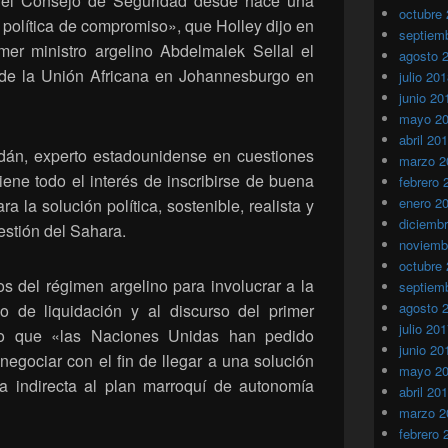
 del Consejo de Seguridad desde hace una
octubre
 política de compromiso», que Holley dijo en
septiem
imer ministro argelino Abdelmalek Sellal el
agosto 
 de la Unión Africana en Johannesburgo en
julio 20
junio 20
mayo 2
abril 20
dán, experto estadounidense en cuestiones
marzo 2
tiene todo el interés de inscribirse de buena
febrero 
enero 2
a la solución política, sostenible, realista y
diciemb
stión del Sahara.
noviemb
octubre
s del régimen argelino para involucrar a la
septiem
agosto 
o de liquidación y al discurso del primer
julio 20
dijo que «las Naciones Unidas han pedido
junio 20
negociar con el fin de llegar a una solución
mayo 2
cia indirecta al plan marroquí de autonomía
abril 20
marzo 2
febrero 