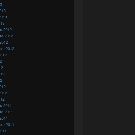
13
013
2013
013
re 2012
re 2012
 2012
bre 2012
2012
12
12
012
12
012
2012
012
re 2011
re 2011
 2011
bre 2011
2011