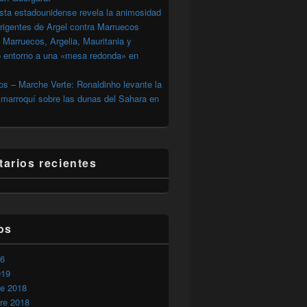
sta estadounidense revela la animosidad
irigentes de Argel contra Marruecos
 Marruecos, Argelia, Mauritania y
o entorno a una «mesa redonda» en
s – Marche Verte: Ronaldinho levante la
marroquí sobre las dunas del Sahara en
arios recientes
os
26
019
re 2018
re 2018