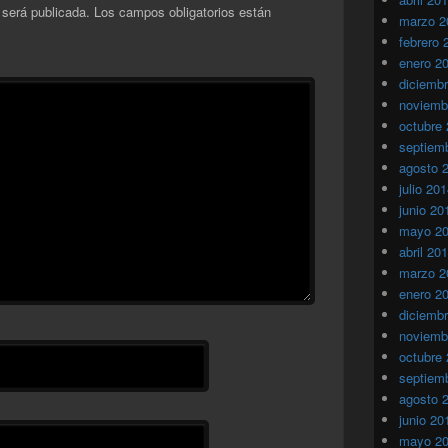
 será publicada.
Los campos obligatorios están
marzo 2
febrero 
enero 2
diciemb
noviemb
octubre
septiem
agosto 
julio 20
junio 20
mayo 2
abril 20
marzo 2
enero 2
diciemb
noviemb
octubre
septiem
agosto 
junio 20
mayo 2