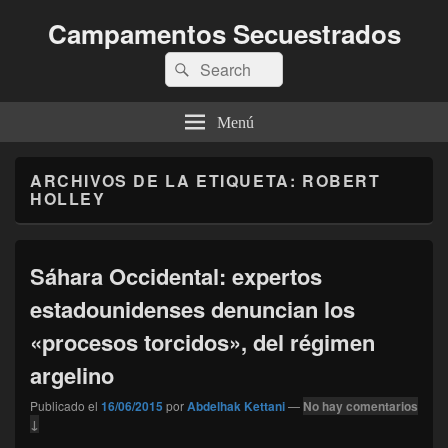
Campamentos Secuestrados
Buscar
Buscar
por:
Menú
ARCHIVOS DE LA ETIQUETA:
ROBERT
HOLLEY
Sáhara Occidental: expertos
estadounidenses denuncian los
«procesos torcidos», del régimen
argelino
Publicado el
16/06/2015
por
Abdelhak Kettani
—
No hay comentarios
↓