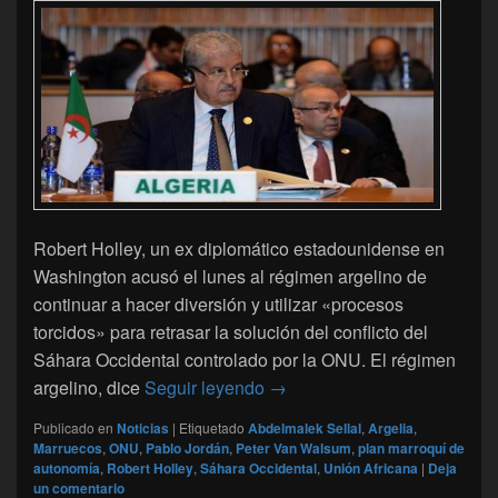
Robert Holley, un ex diplomático estadounidense en
Washington acusó el lunes al régimen argelino de
continuar a hacer diversión y utilizar «procesos
torcidos» para retrasar la solución del conflicto del
Sáhara Occidental controlado por la ONU. El régimen
Sáhara Occidental: expertos
argelino, dice
Seguir leyendo
→
Publicado en
Noticias
|
Etiquetado
Abdelmalek Sellal
,
Argelia
,
Marruecos
,
ONU
,
Pablo Jordán
,
Peter Van Walsum
,
plan marroquí de
autonomía
,
Robert Holley
,
Sáhara Occidental
,
Unión Africana
|
Deja
un comentario