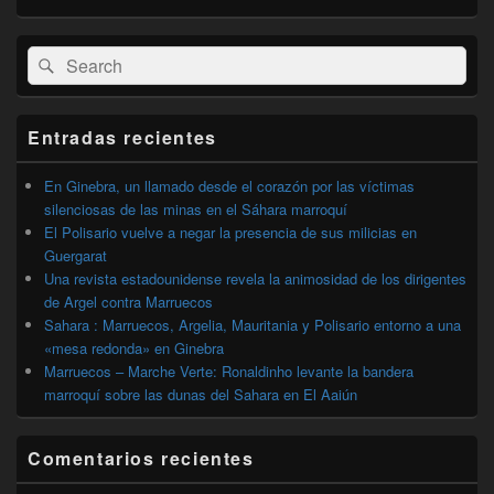
El
Buscar
Buscar
área
por:
de
widget
barra
Entradas recientes
lateral
primaria
En Ginebra, un llamado desde el corazón por las víctimas
silenciosas de las minas en el Sáhara marroquí
El Polisario vuelve a negar la presencia de sus milicias en
Guergarat
Una revista estadounidense revela la animosidad de los dirigentes
de Argel contra Marruecos
Sahara : Marruecos, Argelia, Mauritania y Polisario entorno a una
«mesa redonda» en Ginebra
Marruecos – Marche Verte: Ronaldinho levante la bandera
marroquí sobre las dunas del Sahara en El Aaiún
Comentarios recientes