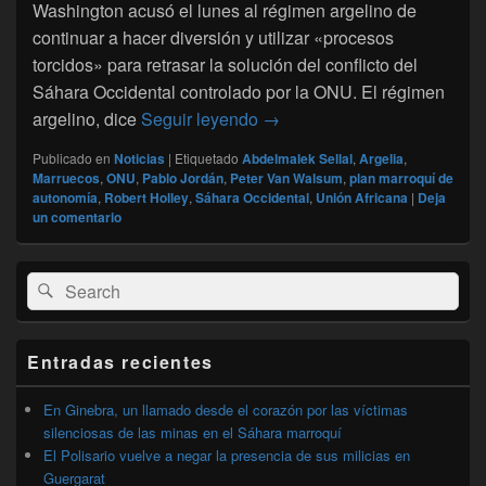
Washington acusó el lunes al régimen argelino de
continuar a hacer diversión y utilizar «procesos
torcidos» para retrasar la solución del conflicto del
Sáhara Occidental controlado por la ONU. El régimen
Sáhara Occidental: expertos
argelino, dice
Seguir leyendo
→
Publicado en
Noticias
|
Etiquetado
Abdelmalek Sellal
,
Argelia
,
Marruecos
,
ONU
,
Pablo Jordán
,
Peter Van Walsum
,
plan marroquí de
autonomía
,
Robert Holley
,
Sáhara Occidental
,
Unión Africana
|
Deja
un comentario
El
Buscar
Buscar
área
por:
de
widget
barra
Entradas recientes
lateral
primaria
En Ginebra, un llamado desde el corazón por las víctimas
silenciosas de las minas en el Sáhara marroquí
El Polisario vuelve a negar la presencia de sus milicias en
Guergarat