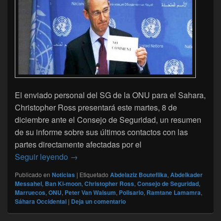
El enviado personal del SG de la ONU para el Sahara,
Christopher Ross presentará este martes, 8 de
diciembre ante el Consejo de Seguridad, un resumen
de su informe sobre sus últimos contactos con las
partes directamente afectadas por el
Sáhara-ONU : Informe de Christopher Ross
Seguir leyendo
→
Publicado en
Noticias
|
Etiquetado
Abdelaziz Bouteflika
,
Abdelkader
Messahel
,
Ban Ki-moon
,
Christopher Ross
,
Consejo de Seguridad
,
Marruecos
,
ONU
,
Peter Van Walsum
,
Polisario
,
Ramtane Lamamra
,
Sáhara Occidental
|
Deja un comentario