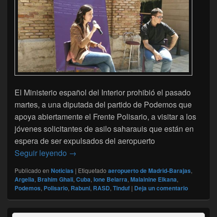
El Ministerio español del Interior prohibió el pasado
martes, a una diputada del partido de Podemos que
apoya abiertamente el Frente Polisario, a visitar a los
jóvenes solicitantes de asilo saharauis que están en
espera de ser expulsados del aeropuerto
Una diputada española prohibida a visitar 
Seguir leyendo
→
Publicado en
Noticias
|
Etiquetado
aeropuerto de Madrid-Barajas
,
Argelia
,
Brahim Ghali
,
Cuba
,
Ione Belarra
,
Malainine Elkana
,
Podemos
,
Polisario
,
Rabuni
,
RASD
,
Tinduf
|
Deja un comentario
El