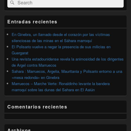
Buscar
Buscar
área
por:
de
widget
barra
Entradas recientes
lateral
primaria
En Ginebra, un llamado desde el corazón por las víctimas
silenciosas de las minas en el Sáhara marroquí
El Polisario vuelve a negar la presencia de sus milicias en
Guergarat
Una revista estadounidense revela la animosidad de los dirigentes
de Argel contra Marruecos
Sahara : Marruecos, Argelia, Mauritania y Polisario entorno a una
«mesa redonda» en Ginebra
Marruecos – Marche Verte: Ronaldinho levante la bandera
marroquí sobre las dunas del Sahara en El Aaiún
Comentarios recientes
Archivos