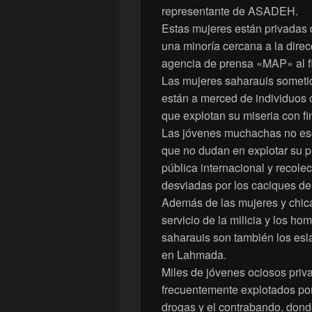
representante de ASADEH.
Estas mujeres están privadas d
una minoría cercana a la direc
agencia de prensa «MAP» al fi
Las mujeres saharauis sometid
están a merced de individuos o
que explotan su miseria con fi
Las jóvenes muchachas no esc
que no dudan en explotar su p
pública internacional y recole
desviadas por los caciques del
Además de las mujeres y chic
servicio de la milicia y los ho
saharauis son también los esl
en Lahmada.
Miles de jóvenes ociosos priv
frecuentemente explotados por 
drogas y el contrabando, don