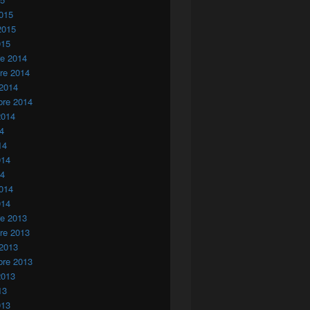
015
2015
015
re 2014
re 2014
 2014
bre 2014
2014
14
14
014
14
014
014
re 2013
re 2013
 2013
bre 2013
2013
13
013