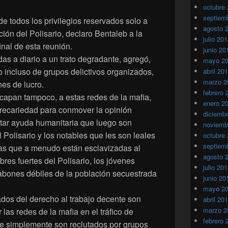
octubre
septiem
e todos los privilegios reservados solo a
agosto 
ción del Polisario, declaro Bentaleb a la
julio 20
nal de esta reunión.
junio 20
as a diario a un trato degradante, agregó,
mayo 2
 incluso de grupos delictivos organizados,
abril 20
marzo 2
nes de lucro.
febrero 
apan tampoco, a estas redes de la mafia,
enero 2
recariedad para conmover la opinión
diciemb
ctar ayuda humanitaria que luego son
noviemb
 Polisario y los notables que les son leales
octubre
septiem
as que a menudo están esclavizadas al
agosto 
mbres fuertes del Polisario, los jóvenes
julio 20
abones débiles de la población secuestrada
junio 20
mayo 2
ados del derecho al trabajo decente son
abril 20
marzo 2
las redes de la mafia en el tráfico de
febrero 
de simplemente son reclutados por grupos