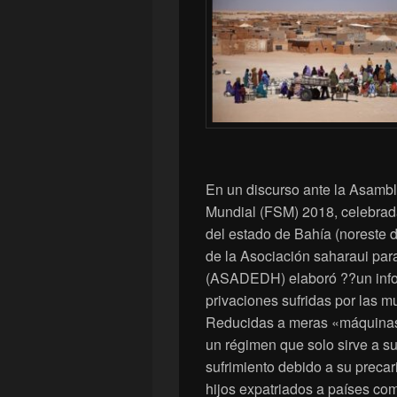
En un discurso ante la Asambl
Mundial (FSM) 2018, celebrada
del estado de Bahía (noreste d
de la Asociación saharaui pa
(ASADEDH) elaboró ??un infor
privaciones sufridas por las m
Reducidas a meras «máquinas 
un régimen que solo sirve a su
sufrimiento debido a su precar
hijos expatriados a países co