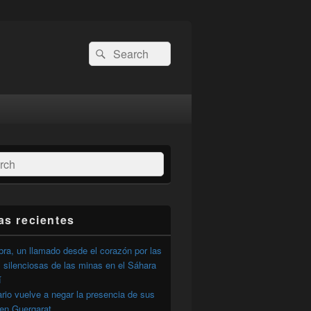
Buscar
Buscar
por:
ar
as recientes
ra, un llamado desde el corazón por las
 silenciosas de las minas en el Sáhara
í
ario vuelve a negar la presencia de sus
 en Guergarat