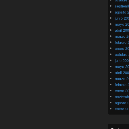
septiem
agosto 
junio 20
mayo 2
abril 20
marzo 2
febrero 
enero 2
octubre
julio 20
mayo 2
abril 20
marzo 2
febrero 
enero 2
noviemb
agosto 
enero 2