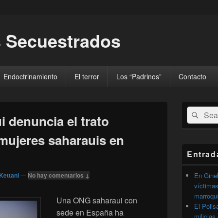
 Secuestrados
Endoctrinamiento
El terror
Los “Padrinos”
Contacto
El
Buscar
Busc
área
 denuncia el trato
por:
de
widget
mujeres saharauis en
barra
lateral
Entrad
primaria
Kettani
—
No hay comentarios ↓
En Gineb
víctimas
marroqu
Una ONG saharaui con
El Polis
sede en España ha
milicias