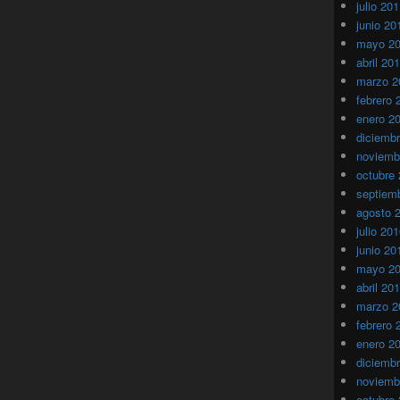
julio 20
junio 20
mayo 2
abril 20
marzo 2
febrero 
enero 2
diciemb
noviemb
octubre
septiem
agosto 
julio 20
junio 20
mayo 2
abril 20
marzo 2
febrero 
enero 2
diciemb
noviemb
octubre