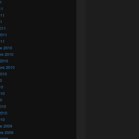
11
11
011
11
011
2011
011
re 2010
re 2010
 2010
bre 2010
2010
10
10
010
10
010
2010
010
re 2009
re 2009
 2009