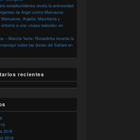
sta estadounidense revela la animosidad
irigentes de Argel contra Marruecos
 Marruecos, Argelia, Mauritania y
o entorno a una «mesa redonda» en
s – Marche Verte: Ronaldinho levante la
marroquí sobre las dunas del Sahara en
arios recientes
os
26
019
re 2018
re 2018