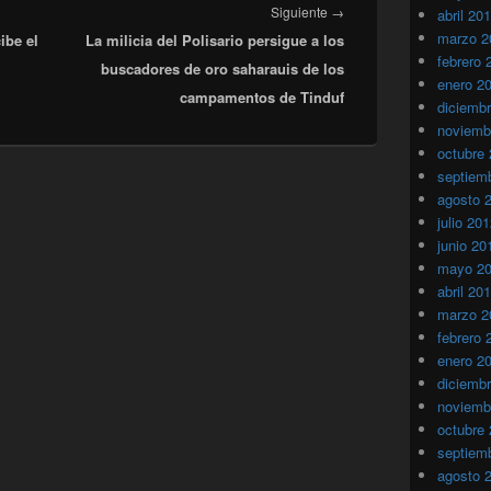
Entrada
Siguiente
→
abril 20
marzo 2
ibe el
La milicia del Polisario persigue a los
siguiente:
febrero 
buscadores de oro saharauis de los
enero 2
campamentos de Tinduf
diciemb
noviemb
octubre
septiem
agosto 
julio 20
junio 20
mayo 2
abril 20
marzo 2
febrero 
enero 2
diciemb
noviemb
octubre
septiem
agosto 