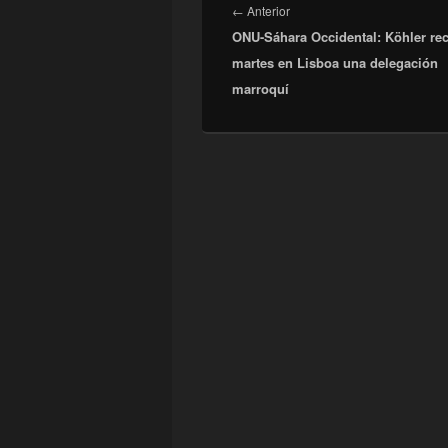
de
Entrada
←
Anterior
entradas
ONU-Sáhara Occidental: Köhler rec
anterior:
martes en Lisboa una delegación
marroquí