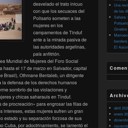
desvelado el trato inicuo
Una revi
con que los secuaces del
de los d
Sahara :
Polisario someten a las
Polisari
mujeres en los
Ginebra
campamentos de Tinduf
Marrueco
ante a la mirada pasiva de
bandera 
las autoridades argelinas,
El Aaiún
país anfitrión.
ea Mundial de Mujeres del Foro Social
Coment
 hasta el 17 de marzo en Salvador, capital
e Brasil), Othmane Bentaleb, un dirigente
ra la defensa de los derechos humanos
me sombrío de las violaciones y
Archiv
ujeres y chicas saharauis en Tinduf.
de procreación» para engrosar las filas de
abril 20
s intereses, estas mujeres sufren un gran
enero 2
io estado y su separación forzosa de sus
diciemb
mo Cuba, por adoctrinamiento, se lamentó el
noviemb