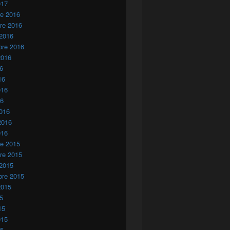
017
re 2016
re 2016
 2016
bre 2016
2016
16
16
016
16
016
2016
016
re 2015
re 2015
 2015
bre 2015
2015
15
15
015
15