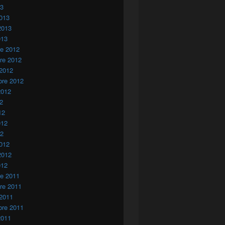
13
013
2013
013
re 2012
re 2012
 2012
bre 2012
2012
12
12
012
12
012
2012
012
re 2011
re 2011
 2011
bre 2011
2011