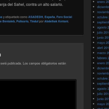
enero 2
anja del Sahel, contra un alto salario.
diciemb
noviemb
as
y etiquetado como
ASADEDH
,
España
,
Foro Social
octubre
e Bentaleb
,
Polisario
,
Tinduf
por
Abdelhak Kettani
.
septiem
agosto 
julio 20
junio 20
mayo 2
abril 20
a
marzo 2
febrero 
enero 2
 será publicada.
Los campos obligatorios están
diciemb
noviemb
octubre
septiem
agosto 
julio 20
junio 20
mayo 2
abril 20